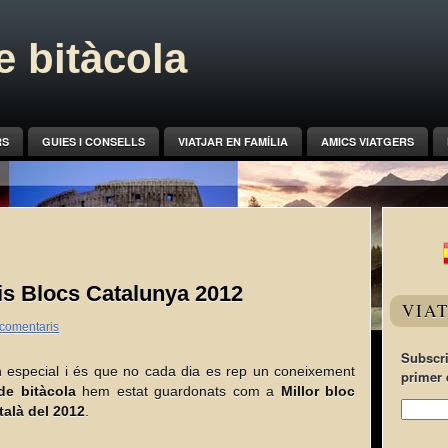
 bitàcola
RS
GUIES I CONSELLS
VIATJAR EN FAMÍLIA
AMICS VIATGERS
s Blocs Catalunya 2012
VIA
comentaris
Subscri
 especial i és que no cada dia es rep un coneixement
primer 
e bitàcola
hem estat guardonats com a
Millor bloc
talà del 2012
.