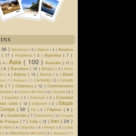
TINS
( 36 )
America
Alemanya
( 5 )
Algeria
( 4 )
d
( 17 )
Argentina
( 7 )
Anglaterra
( 2 )
Asia
( 100 )
Australia
( 11 )
a
( 4 )
s
( 6 )
Barcelona
( 12 )
Belgica
( 3 )
Belize
Bolivia
( 13 )
Brasil
lin
( 4 )
Bosnia
( 2 )
Cambotja
( 5 )
Canadà
unei
( 1 )
Budapest
( 1 )
rib
( 7 )
Catalunya
( 12 )
Centreamerica
lombia
( 4 )
Corea del Sud
( 4 )
Croacia
( 5 )
Estambul
5 )
Equador
( 3 )
Espanya
( 5 )
Etiopia
tats Units
( 12 )
Estocolm
( 2 )
Europa
( 50 )
Filipines
( 8 )
Fiji
( 5 )
( 8 )
Guatemala
( 7 )
Hondures
( 2 )
Hongria
Iran
( 24 )
a de Pasqua
( 7 )
India
( 12 )
del Nord
( 4 )
Islandia
( 4 )
Kenya
( 5 )
Laos
an
( 4 )
Macedonia del nord
( 2 )
Malaysia
( 1 )