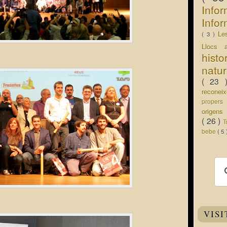
Info
Infor
Le
( 3 )
Llocs 
hist
natu
( 23
recone
propers
origen
( 26 )
T
bebe
( 5
VISI