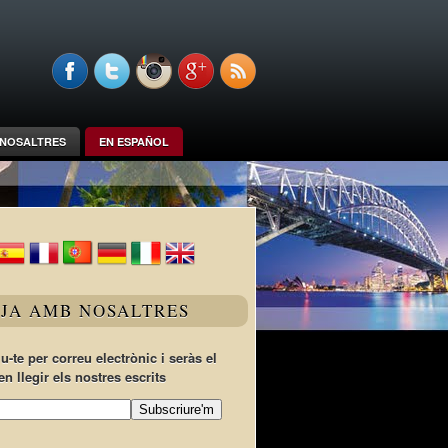
NOSALTRES
EN ESPAÑOL
TJA AMB NOSALTRES
u-te per correu electrònic i seràs el
en llegir els nostres escrits