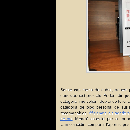
Sense cap mena de dubte, aquest p
ganes aquest projecte. Podem dir qu
categoria i no volíem deixar de felicita
categoria de bloc personal de Turi
recomanables:
Aficionats als senders
de mà
. Menció especial per la Laura
vam coincidir i compartir l'aperitiu pos