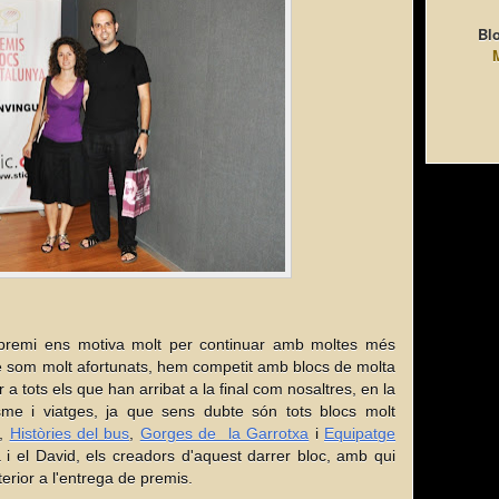
Blo
remi ens motiva molt per continuar amb moltes més
e som molt afortunats, hem competit amb blocs de molta
r a tots els que han arribat a la final com nosaltres, en la
sme i viatges, ja que sens dubte són tots blocs molt
,
Històries del bus
,
Gorges de la Garrotxa
i
Equipatge
 i el David, els creadors d'aquest darrer bloc, amb qui
terior a l'entrega de premis.