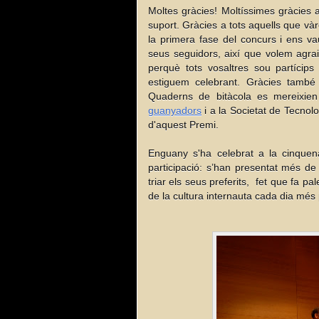
Moltes gràcies! Moltíssimes gràcies 
suport. Gràcies a tots aquells que và
la primera fase del concurs i ens va
seus seguidors, així que volem agrair
perquè tots vosaltres sou partícips
estiguem celebrant. Gràcies tamb
Quaderns de bitàcola es mereixien
guanyadors
i a la Societat de Tecnol
d'aquest Premi.
Enguany s'ha celebrat a la cinquena
participació: s’han presentat més de
triar els seus preferits, fet que fa p
de la cultura internauta cada dia més p