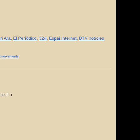
ri Ara
,
El Periódico
,
324
,
Espai Internet
,
BTV notícies
coneixements
scut!:-)