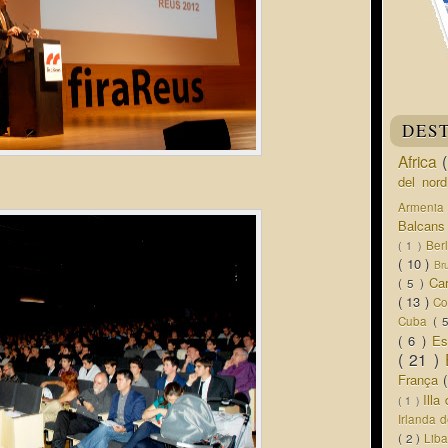
DES
Africa
del nor
Armeni
Balcan
Ber
( 1 )
( 10 )
Br
Ca
( 5 )
( 13 )
Co
Cuba
( 
( 6 )
Es
( 21 )
França
Ill
( 1 )
Irlanda 
( 2 )
Lib