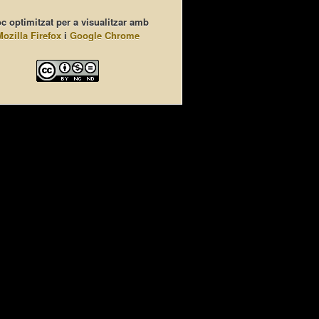
c optimitzat per a visualitzar amb
Mozilla Firefox
i
Google Chrome