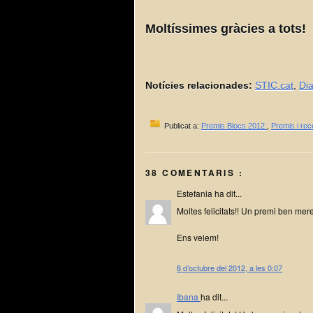
Moltíssimes gràcies a tots!
Notícies relacionades:
STIC.cat
,
Dia
Publicat a:
Premis Blocs 2012
,
Premis i re
38 COMENTARIS :
Estefania ha dit...
Moltes felicitats!! Un premi ben mere
Ens veiem!
8 d’octubre del 2012, a les 0:07
Ibana
ha dit...