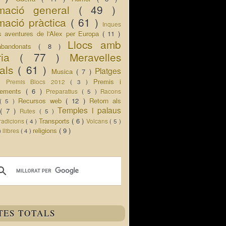
rmació general
( 49 )
mació pràctica
( 61 )
Inques
s aventures de l'Alex per Europa
( 11 )
Llocs amb
abandonats
( 8 )
oria
( 77 )
Meravelles
rals
( 61 )
Platges
Musica
( 7 )
 )
Premis i
Premis Blocs 2012
( 3 )
ixements
( 6 )
Preparatius
( 5 )
Racons
Recursos web
( 12 )
Retorn als
( 5 )
Temples i palaus
s
( 7 )
Rutes
( 5 )
Transports
( 6 )
radicions
( 4 )
Volcans
( 5 )
religions
( 9 )
 )
llibres
( 4 )
TES TOTALS