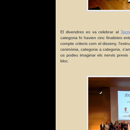
El divendres es va celebrar al
Tecn
categoria hi havien cinc finalistes en
compte criteris com el disseny, l'estruct
cerimònia, categoria a categoria, s'an
us podeu imaginar els nervis previs 
bloc.