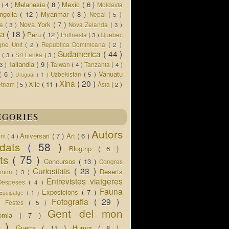
Melanesia
( 8 )
Mexic
( 6 )
s
( 4 )
Moldavia
ngolia
( 12 )
Myanmar
( 8 )
Nepal
( 5 )
Nova York
( 7 )
ua
( 3 )
Nova Zelanda
( 3 )
ia
( 18 )
Peru
( 12 )
Polinesia
( 3 )
Quebec
gne Unit
( 2 )
Republica Dominicana
( 2 )
Sudamerica
( 44 )
r
( 3 )
Sri Lanka
( 3 )
Tailandia
( 9 )
 3 )
Taiwan
( 4 )
Tanzania
( 4 )
( 6 )
Vanuatu
Uzbekistan
( 5 )
Uruguai
( 1 )
Xina
( 20 )
Xile
( 11 )
etnam
( 5 )
Àsia
( 2 )
EGORIES
Autors
Aniversari
( 7 )
Art
( 6 )
ent
( 4 )
idats
( 58 )
Blogtrip
( 6 )
ats
( 75 )
Concursos
( 13 )
Congres
Curiositats
( 23 )
Deserts
l mon
( 3 )
Entrevistes viatgeres
Despeses
( 4 )
Fauna
Exposicions
( 7 )
Equipatge
( 1 )
 )
Fotografia
( 29 )
Festes
( 5 )
Gent del mon
nomia
( 7 )
5 )
Guerra
( 11 )
Humor
( 8 )