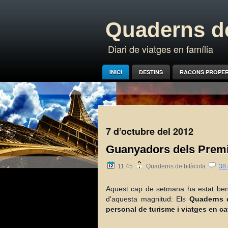
Quaderns de
Diari de viatges en família
INICI
DESTINS
RACONS PROPE
7 d’octubre del 2012
Guanyadors dels Premi
11:45
Quaderns de bitàcola
38 
Aquest cap de setmana ha estat ben
d'aquesta magnitud: Els
Quaderns d
personal de turisme i viatges en ca