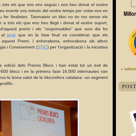
a tots els que ens ens seguiu i ens heu donat el vostre
reu invertir uns minuts del vostre temps per votar-nos en
u fer finalistes. Tanmateix un bloc no és res sense els
 a tots els que ens heu llegit i donat el vostre suport,
 d’aquest premi i els “responsables” que avui dia ho
é al
jurat
que en la fase final va considerar que els
 aquest Premi. I enhorabona, enhorabona als altres
ogia i Coneixement (
STIC
) per l'organització i la iniciativa
 edició dels Premis Blocs i han estat tot un èxit de
+ infor
 600 blocs i en la primera fase 16.000 internautes van
alesa la bona salut de la blocosfera catalana -un segment
rolífic-.
POS