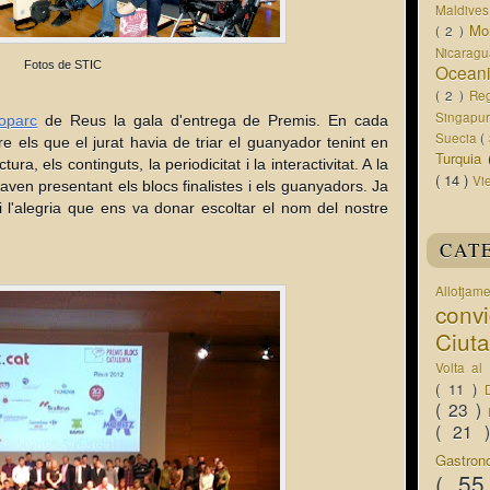
Maldive
Mo
( 2 )
Nicarag
Fotos de STIC
Ocean
( 2 )
Re
Singapu
oparc
de Reus la gala d'entrega de Premis. En cada
Suecia
(
tre els que el jurat havia de triar el guanyador tenint en
Turquia
ura, els continguts, la periodicitat i la interactivitat. A la
( 14 )
Vi
aven presentant els blocs finalistes i els guanyadors. Ja
i l'alegria que ens va donar escoltar el nom del nostre
CAT
Allotjam
conv
Ciut
Volta a
( 11 )
( 23 )
( 21
Gastro
( 5