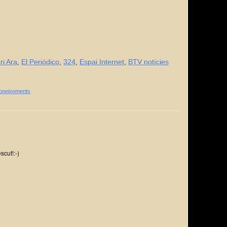
ri Ara
,
El Periódico
,
324
,
Espai Internet
,
BTV notícies
coneixements
scut!:-)