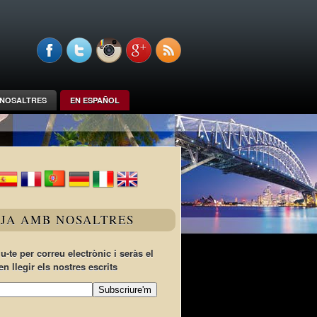
NOSALTRES
EN ESPAÑOL
TJA AMB NOSALTRES
u-te per correu electrònic i seràs el
en llegir els nostres escrits