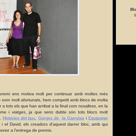
Blo
remi ens motiva molt per continuar amb moltes més
e som molt afortunats, hem competit amb blocs de molta
r a tots els que han arribat a la final com nosaltres, en la
sme i viatges, ja que sens dubte són tots blocs molt
,
Històries del bus
,
Gorges de la Garrotxa
i
Equipatge
 i el David, els creadors d'aquest darrer bloc, amb qui
terior a l'entrega de premis.