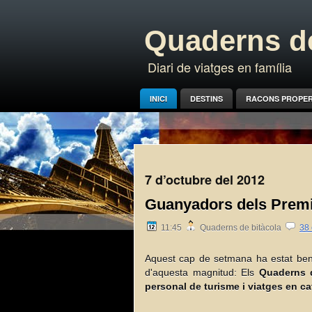
Quaderns de
Diari de viatges en família
INICI
DESTINS
RACONS PROPE
7 d’octubre del 2012
Guanyadors dels Premi
11:45
Quaderns de bitàcola
38 
Aquest cap de setmana ha estat ben
d'aquesta magnitud: Els
Quaderns d
personal de turisme i viatges en ca