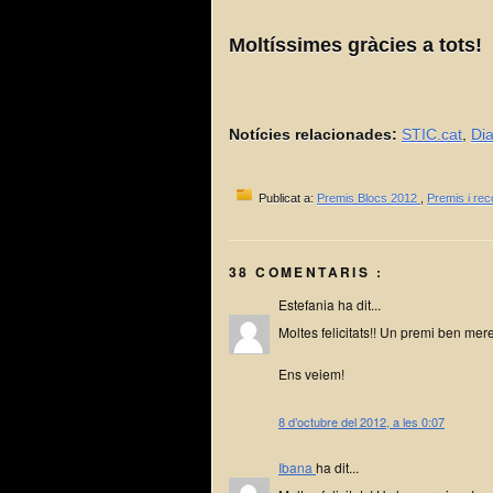
Moltíssimes gràcies a tots!
Notícies relacionades:
STIC.cat
,
Dia
Publicat a:
Premis Blocs 2012
,
Premis i re
38 COMENTARIS :
Estefania ha dit...
Moltes felicitats!! Un premi ben mere
Ens veiem!
8 d’octubre del 2012, a les 0:07
Ibana
ha dit...