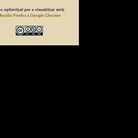
c optimitzat per a visualitzar amb
Mozilla Firefox
i
Google Chrome