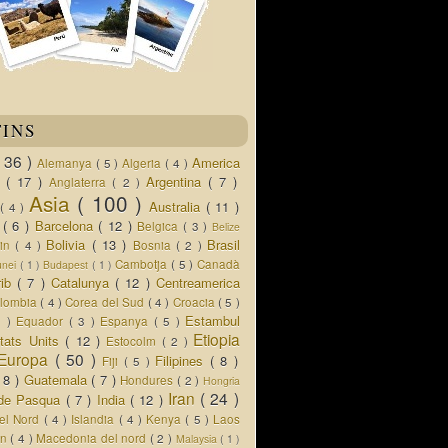
TINS
( 36 )
America
Alemanya
( 5 )
Algeria
( 4 )
d
( 17 )
Argentina
( 7 )
Anglaterra
( 2 )
Asia
( 100 )
Australia
( 11 )
a
( 4 )
s
( 6 )
Barcelona
( 12 )
Belgica
( 3 )
Belize
Bolivia
( 13 )
Brasil
lin
( 4 )
Bosnia
( 2 )
Cambotja
( 5 )
Canadà
unei
( 1 )
Budapest
( 1 )
rib
( 7 )
Catalunya
( 12 )
Centreamerica
lombia
( 4 )
Corea del Sud
( 4 )
Croacia
( 5 )
Estambul
5 )
Equador
( 3 )
Espanya
( 5 )
Etiopia
tats Units
( 12 )
Estocolm
( 2 )
Europa
( 50 )
Filipines
( 8 )
Fiji
( 5 )
( 8 )
Guatemala
( 7 )
Hondures
( 2 )
Hongria
Iran
( 24 )
a de Pasqua
( 7 )
India
( 12 )
del Nord
( 4 )
Islandia
( 4 )
Kenya
( 5 )
Laos
an
( 4 )
Macedonia del nord
( 2 )
Malaysia
( 1 )