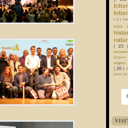
Info
Infor
Le
( 3 )
Llocs 
hist
natu
( 23
recone
propers
origen
( 26 )
T
bebe
( 5
VISI