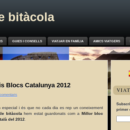
 bitàcola
RS
GUIES I CONSELLS
VIATJAR EN FAMÍLIA
AMICS VIATGERS
s Blocs Catalunya 2012
VIA
comentaris
Subscri
 especial i és que no cada dia es rep un coneixement
primer 
e bitàcola
hem estat guardonats com a
Millor bloc
talà del 2012
.