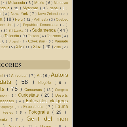
Melanesia
( 8 )
Mexic
( 6 )
s
( 4 )
Moldavia
ngolia
( 12 )
Myanmar
( 8 )
Nepal
( 5 )
Nova York
( 7 )
ua
( 3 )
Nova Zelanda
( 3 )
ia
( 18 )
Peru
( 12 )
Polinesia
( 3 )
Quebec
gne Unit
( 2 )
Republica Dominicana
( 2 )
Sudamerica
( 44 )
r
( 3 )
Sri Lanka
( 3 )
Tailandia
( 9 )
 3 )
Taiwan
( 4 )
Tanzania
( 4 )
( 6 )
Vanuatu
Uzbekistan
( 5 )
Uruguai
( 1 )
Xina
( 20 )
Xile
( 11 )
etnam
( 5 )
Àsia
( 2 )
EGORIES
Autors
Aniversari
( 7 )
Art
( 6 )
ent
( 4 )
idats
( 58 )
Blogtrip
( 6 )
ats
( 75 )
Concursos
( 13 )
Congres
Curiositats
( 23 )
Deserts
l mon
( 3 )
Entrevistes viatgeres
Despeses
( 4 )
Fauna
Exposicions
( 7 )
Equipatge
( 1 )
 )
Fotografia
( 29 )
Festes
( 5 )
Gent del mon
nomia
( 7 )
5 )
Guerra
( 11 )
Humor
( 8 )