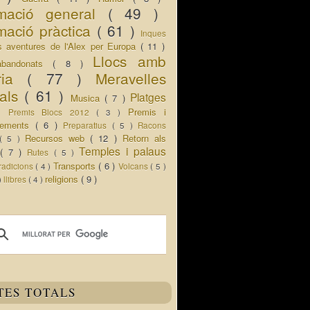
rmació general
( 49 )
mació pràctica
( 61 )
Inques
s aventures de l'Alex per Europa
( 11 )
Llocs amb
abandonats
( 8 )
oria
( 77 )
Meravelles
rals
( 61 )
Platges
Musica
( 7 )
 )
Premis i
Premis Blocs 2012
( 3 )
ixements
( 6 )
Preparatius
( 5 )
Racons
Recursos web
( 12 )
Retorn als
( 5 )
Temples i palaus
s
( 7 )
Rutes
( 5 )
Transports
( 6 )
radicions
( 4 )
Volcans
( 5 )
religions
( 9 )
 )
llibres
( 4 )
TES TOTALS