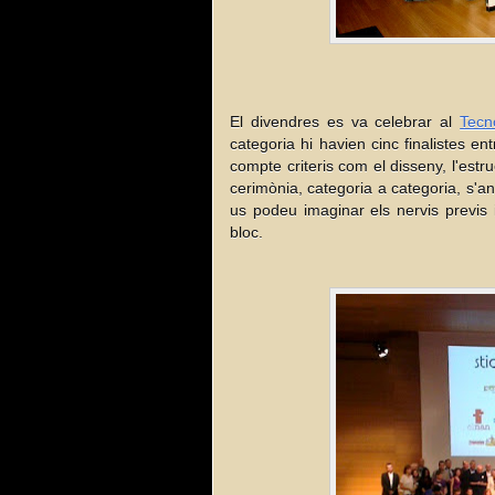
El divendres es va celebrar al
Tecn
categoria hi havien cinc finalistes en
compte criteris com el disseny, l'estruct
cerimònia, categoria a categoria, s'an
us podeu imaginar els nervis previs 
bloc.