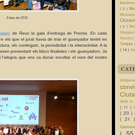
Maldive
Mo
( 2 )
Nicarag
Fotos de STIC
Ocean
( 2 )
Re
Singapu
oparc
de Reus la gala d'entrega de Premis. En cada
Suecia
(
tre els que el jurat havia de triar el guanyador tenint en
Turquia
ura, els continguts, la periodicitat i la interactivitat. A la
( 14 )
Vi
aven presentant els blocs finalistes i els guanyadors. Ja
i l'alegria que ens va donar escoltar el nom del nostre
CAT
Allotjam
conv
Ciut
Volta a
( 11 )
( 23 )
( 21
Gastro
( 5