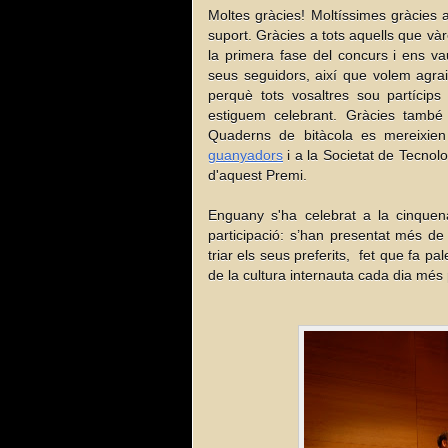
Moltes gràcies! Moltíssimes gràcies 
suport. Gràcies a tots aquells que và
la primera fase del concurs i ens va
seus seguidors, així que volem agrair
perquè tots vosaltres sou partícips
estiguem celebrant. Gràcies tamb
Quaderns de bitàcola es mereixien
guanyadors
i a la Societat de Tecnol
d'aquest Premi.
Enguany s'ha celebrat a la cinquena
participació: s’han presentat més de
triar els seus preferits, fet que fa p
de la cultura internauta cada dia més p