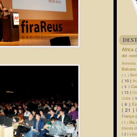
DES
Africa
del nor
Armeni
Balcan
Ber
( 1 )
( 10 )
Br
Ca
( 5 )
( 13 )
Co
Cuba
( 
( 6 )
Es
( 21 )
França
Ill
( 1 )
Irlanda 
( 2 )
Lib