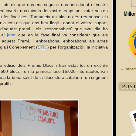
a tots els que ens ens seguiu i ens heu donat el vostre
reu invertir uns minuts del vostre temps per votar-nos en
u fer finalistes. Tanmateix un bloc no és res sense els
 a tots els que ens heu llegit i donat el vostre suport,
 d’aquest premi i els “responsables” que avui dia ho
é al
jurat
que en la fase final va considerar que els
 aquest Premi. I enhorabona, enhorabona als altres
ogia i Coneixement (
STIC
) per l'organització i la iniciativa
 edició dels Premis Blocs i han estat tot un èxit de
+ infor
 600 blocs i en la primera fase 16.000 internautes van
alesa la bona salut de la blocosfera catalana -un segment
rolífic-.
POS