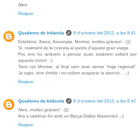
Aleix
Respon
Quaderns de bitàcola
8 d’octubre del 2012, a les 8:41
Estefania, Ibana, Assumpta, Montse, moltes gràcies! :-)))
Sí, realment és la cirereta al pastís d'aquest gran viatge.
Poc ens ho anàvem a pensar quan estàvem voltant per
aquests mons! :-)
Tens raó Montse, al final vam anar sense "traje regional".
Ja saps, som tímids i no volíem acaparar la atenció... ;-)
Respon
Quaderns de bitàcola
8 d’octubre del 2012, a les 8:42
Aleix, moltes gràcies! :-)))
Ara a celebrar-ho amb un Barça-Dallas Mavericks! ;-)
Respon