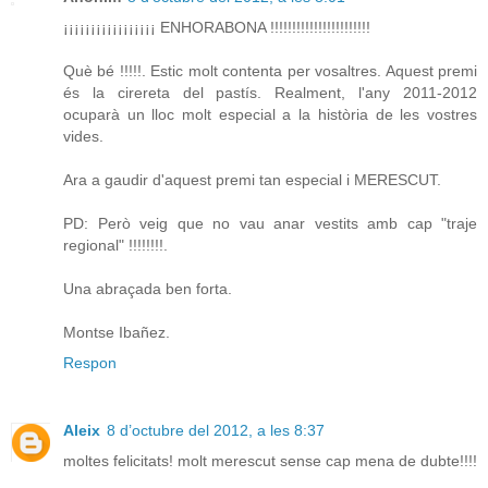
¡¡¡¡¡¡¡¡¡¡¡¡¡¡¡¡¡ ENHORABONA !!!!!!!!!!!!!!!!!!!!!!!
Què bé !!!!!. Estic molt contenta per vosaltres. Aquest premi
és la cirereta del pastís. Realment, l'any 2011-2012
ocuparà un lloc molt especial a la història de les vostres
vides.
Ara a gaudir d'aquest premi tan especial i MERESCUT.
PD: Però veig que no vau anar vestits amb cap "traje
regional" !!!!!!!!.
Una abraçada ben forta.
Montse Ibañez.
Respon
Aleix
8 d’octubre del 2012, a les 8:37
moltes felicitats! molt merescut sense cap mena de dubte!!!!