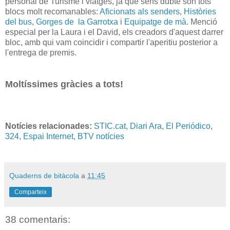
personal de Turisme i viatges, ja que sens dubte són tots
blocs molt recomanables:
Aficionats als senders
,
Històries
del bus
,
Gorges de la Garrotxa
i
Equipatge de mà
. Menció
especial per la Laura i el David, els creadors d'aquest darrer
bloc, amb qui vam coincidir i compartir l'aperitiu posterior a
l'entrega de premis.
Moltíssimes gràcies a tots!
Notícies relacionades:
STIC.cat
,
Diari Ara
,
El Periódico
,
324
,
Espai Internet
,
BTV notícies
Quaderns de bitàcola
a
11:45
Comparteix
38 comentaris: