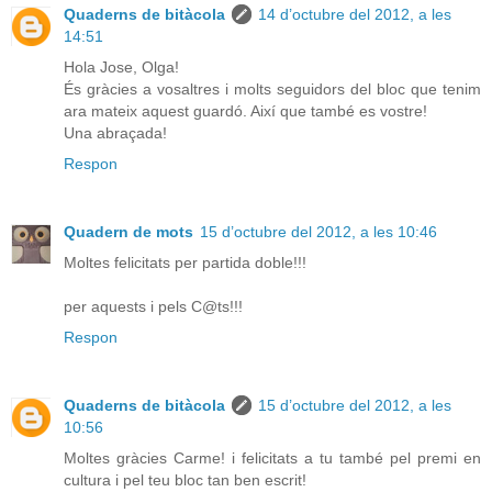
Quaderns de bitàcola
14 d’octubre del 2012, a les
14:51
Hola Jose, Olga!
És gràcies a vosaltres i molts seguidors del bloc que tenim
ara mateix aquest guardó. Així que també es vostre!
Una abraçada!
Respon
Quadern de mots
15 d’octubre del 2012, a les 10:46
Moltes felicitats per partida doble!!!
per aquests i pels C@ts!!!
Respon
Quaderns de bitàcola
15 d’octubre del 2012, a les
10:56
Moltes gràcies Carme! i felicitats a tu també pel premi en
cultura i pel teu bloc tan ben escrit!