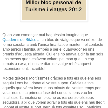
Quan vam començar mai haguéssim imaginat que
Quaderns de Bitàcola
, un bloc de viatges que va néixer de
forma casolana amb l'única finalitat de mantenir el contacte
amb amics i família, arribés a ser el guanyador en uns
premis d’aquesta alçada. Qui ens ho anava a dir fa tan sols
uns mesos quan estàvem voltant pel món que, un cop
tornats a casa, el nostre diari de viatge rebés aquest
reconeixement. Increïble!
Moltes gràcies! Moltíssimes gràcies a tots els que ens ens
seguiu i ens heu donat el vostre suport. Gràcies a tots
aquells que vàreu invertir uns minuts del vostre temps per
votar-nos en la primera fase del concurs i ens vau fer
finalistes. Tanmateix un bloc no és res sense els seus
seguidors, així que volem agrair a tots els que ens heu llegit
i donat el vostre suport, perquè tots vosaltres sou partícips