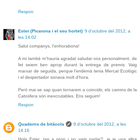
Respon
Ester (Picarona i el seu hortet)
9 d’octubre del 2012, a
les 14:02
Salut companys, l'enhorabona!
A mi també m'hauria agradat saludar-vos personalment, de
fet seiem ben aprop durant la entrega de premis. Vaig
marxar de seguida, perque l'endemà tenia Mercat Ecològic
i el despertador sonava molt d'hora.
Però mai se sap quan tornarem a coincidir, els camins de la
Catosfera són inexcrutables. Ens seguim!
Respon
Quaderns de bitàcola
9 d’octubre del 2012, a les
14:16
Hola Ester, tan a prop i no vam parlar?...je je una altra