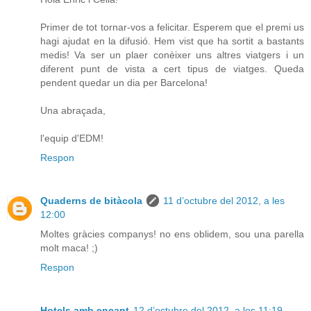
Primer de tot tornar-vos a felicitar. Esperem que el premi us
hagi ajudat en la difusió. Hem vist que ha sortit a bastants
medis! Va ser un plaer conèixer uns altres viatgers i un
diferent punt de vista a cert tipus de viatges. Queda
pendent quedar un dia per Barcelona!
Una abraçada,
l'equip d'EDM!
Respon
Quaderns de bitàcola
11 d’octubre del 2012, a les
12:00
Moltes gràcies companys! no ens oblidem, sou una parella
molt maca! ;)
Respon
Hotels amb encant
12 d’octubre del 2012, a les 11:19