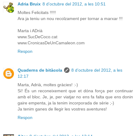
Adria Bruix
8 d’octubre del 2012, a les 10:51
Moltes Felicitats !!!!!
Ara ja teniu un nou recolzament per tornar a marxar !!!
Marta i ADrià
www.SucDeCoco.cat
www.CronicasDeUnCamaleon.com
Respon
Quaderns de bitàcola
8 d’octubre del 2012, a les
12:17
Marta, Adrià, moltes gràcies! :-)
Sí! És un reconeixement que et dóna força per continuar
amb el bloc. Je, je, per viatjar no ens fa falta que ens donin
gaire empenta, ja la tenim incorporada de sèrie ;-)
Ja tenim ganes de llegir les vostres aventures!
Respon