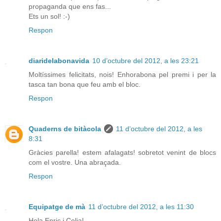
propaganda que ens fas...
Ets un sol! :-)
Respon
diaridelabonavida
10 d’octubre del 2012, a les 23:21
Moltíssimes felicitats, nois! Enhorabona pel premi i per la
tasca tan bona que feu amb el bloc.
Respon
Quaderns de bitàcola
11 d’octubre del 2012, a les
8:31
Gràcies parella! estem afalagats! sobretot venint de blocs
com el vostre. Una abraçada.
Respon
Equipatge de mà
11 d’octubre del 2012, a les 11:30
Hola Enric i Celia!