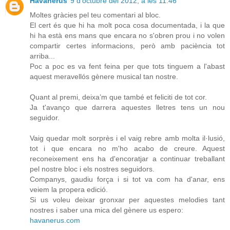
Havanerus
9 d’octubre del 2012, a les 11:46
Moltes gràcies pel teu comentari al bloc.
El cert és que hi ha molt poca cosa documentada, i la que
hi ha està ens mans que encara no s'obren prou i no volen
compartir certes informacions, però amb paciència tot
arriba...
Poc a poc es va fent feina per que tots tinguem a l'abast
aquest meravellós gènere musical tan nostre.
Quant al premi, deixa’m que també et feliciti de tot cor.
Ja t'avanço que darrera aquestes lletres tens un nou
seguidor.
Vaig quedar molt sorprès i el vaig rebre amb molta il·lusió,
tot i que encara no m'ho acabo de creure. Aquest
reconeixement ens ha d'encoratjar a continuar treballant
pel nostre bloc i els nostres seguidors.
Companys, gaudiu força i si tot va com ha d'anar, ens
veiem la propera edició.
Si us voleu deixar gronxar per aquestes melodies tant
nostres i saber una mica del gènere us espero:
havanerus.com