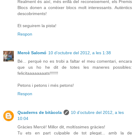
Realment és així, més enllà del reconeixement, els Premis
Blocs donen a conèixer blocs molt interessants. Autèntics
descobriments!
Et seguirem la pista!
Respon
Mercè Salomó
10 d’octubre del 2012, a les 1:38
Bé... perquè no es trobi a faltar el meu comentari, encara
que us ho he dit de totes les maneres possibles:
felicitaaaaaaaats!!!!!!!
Petons i petons i més petons!
Respon
Quaderns de bitàcola
10 d’octubre del 2012, a les
10:04
Gràcies Mercè! Millor dit, moltíssimes gràcies!
Tu ets en part culpable de tot plegat... amb la de