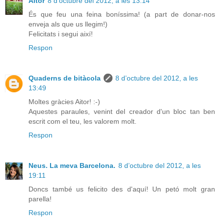
Aitor
8 d’octubre del 2012, a les 13:14
És que feu una feina boníssima! (a part de donar-nos
enveja als que us llegim!)
Felicitats i segui així!
Respon
Quaderns de bitàcola
8 d’octubre del 2012, a les
13:49
Moltes gràcies Aitor! :-)
Aquestes paraules, venint del creador d'un bloc tan ben
escrit com el teu, les valorem molt.
Respon
Neus. La meva Barcelona.
8 d’octubre del 2012, a les
19:11
Doncs també us felicito des d'aquí! Un petó molt gran
parella!
Respon