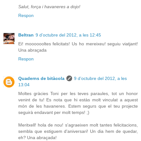
Salut, força i havaneres a dojo!
Respon
Beltran
9 d’octubre del 2012, a les 12:45
Ei! mooooooltes felicitats! Us ho mereixeu! seguiu viatjant!
Una abraçada
Respon
Quaderns de bitàcola
9 d’octubre del 2012, a les
13:04
Moltes gràcies Toni per les teves paraules, tot un honor
venint de tu! Es nota que hi estàs molt vinculat a aquest
món de les havaneres. Estem segurs que el teu projecte
seguirà endavant per molt temps! ;)
Meritxell! hola de nou! s'agraeixen molt tantes felicitacions,
sembla que estiguem d'aniversari! Un dia hem de quedar,
eh? Una abraçada!