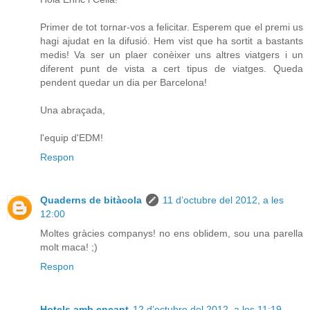
Primer de tot tornar-vos a felicitar. Esperem que el premi us
hagi ajudat en la difusió. Hem vist que ha sortit a bastants
medis! Va ser un plaer conèixer uns altres viatgers i un
diferent punt de vista a cert tipus de viatges. Queda
pendent quedar un dia per Barcelona!
Una abraçada,
l'equip d'EDM!
Respon
Quaderns de bitàcola
11 d’octubre del 2012, a les
12:00
Moltes gràcies companys! no ens oblidem, sou una parella
molt maca! ;)
Respon
Hotels amb encant
12 d’octubre del 2012, a les 11:19