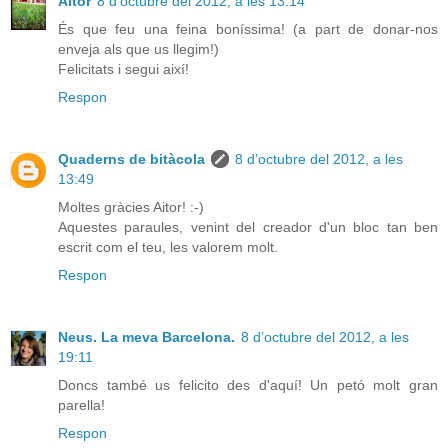
Aitor
8 d’octubre del 2012, a les 13:14
És que feu una feina boníssima! (a part de donar-nos
enveja als que us llegim!)
Felicitats i segui així!
Respon
Quaderns de bitàcola
8 d’octubre del 2012, a les
13:49
Moltes gràcies Aitor! :-)
Aquestes paraules, venint del creador d'un bloc tan ben
escrit com el teu, les valorem molt.
Respon
Neus. La meva Barcelona.
8 d’octubre del 2012, a les
19:11
Doncs també us felicito des d'aquí! Un petó molt gran
parella!
Respon