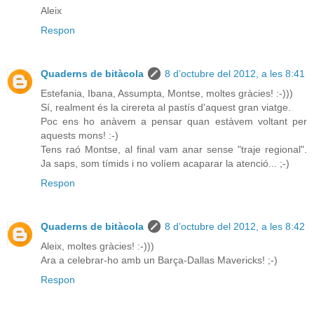
Aleix
Respon
Quaderns de bitàcola
8 d’octubre del 2012, a les 8:41
Estefania, Ibana, Assumpta, Montse, moltes gràcies! :-)))
Sí, realment és la cirereta al pastís d'aquest gran viatge.
Poc ens ho anàvem a pensar quan estàvem voltant per
aquests mons! :-)
Tens raó Montse, al final vam anar sense "traje regional".
Ja saps, som tímids i no volíem acaparar la atenció... ;-)
Respon
Quaderns de bitàcola
8 d’octubre del 2012, a les 8:42
Aleix, moltes gràcies! :-)))
Ara a celebrar-ho amb un Barça-Dallas Mavericks! ;-)
Respon