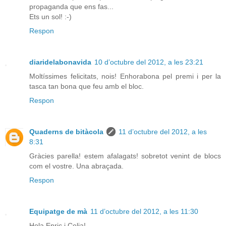
propaganda que ens fas...
Ets un sol! :-)
Respon
diaridelabonavida
10 d’octubre del 2012, a les 23:21
Moltíssimes felicitats, nois! Enhorabona pel premi i per la
tasca tan bona que feu amb el bloc.
Respon
Quaderns de bitàcola
11 d’octubre del 2012, a les
8:31
Gràcies parella! estem afalagats! sobretot venint de blocs
com el vostre. Una abraçada.
Respon
Equipatge de mà
11 d’octubre del 2012, a les 11:30
Hola Enric i Celia!