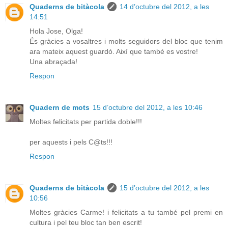
Quaderns de bitàcola
14 d’octubre del 2012, a les
14:51
Hola Jose, Olga!
És gràcies a vosaltres i molts seguidors del bloc que tenim
ara mateix aquest guardó. Així que també es vostre!
Una abraçada!
Respon
Quadern de mots
15 d’octubre del 2012, a les 10:46
Moltes felicitats per partida doble!!!
per aquests i pels C@ts!!!
Respon
Quaderns de bitàcola
15 d’octubre del 2012, a les
10:56
Moltes gràcies Carme! i felicitats a tu també pel premi en
cultura i pel teu bloc tan ben escrit!