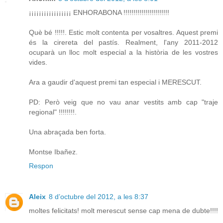
¡¡¡¡¡¡¡¡¡¡¡¡¡¡¡¡¡ ENHORABONA !!!!!!!!!!!!!!!!!!!!!!!
Què bé !!!!!. Estic molt contenta per vosaltres. Aquest premi
és la cirereta del pastís. Realment, l'any 2011-2012
ocuparà un lloc molt especial a la història de les vostres
vides.
Ara a gaudir d'aquest premi tan especial i MERESCUT.
PD: Però veig que no vau anar vestits amb cap "traje
regional" !!!!!!!!.
Una abraçada ben forta.
Montse Ibañez.
Respon
Aleix
8 d’octubre del 2012, a les 8:37
moltes felicitats! molt merescut sense cap mena de dubte!!!!