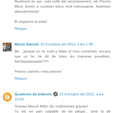
Realment és així, més enllà del reconeixement, els Premis
Blocs donen a conèixer blocs molt interessants. Autèntics
descobriments!
Et seguirem la pista!
Respon
Mercè Salomó
10 d’octubre del 2012, a les 1:38
Bé... perquè no es trobi a faltar el meu comentari, encara
que us ho he dit de totes les maneres possibles:
felicitaaaaaaaats!!!!!!!
Petons i petons i més petons!
Respon
Quaderns de bitàcola
10 d’octubre del 2012, a les
10:04
Gràcies Mercè! Millor dit, moltíssimes gràcies!
Tu ets en part culpable de tot plegat... amb la de