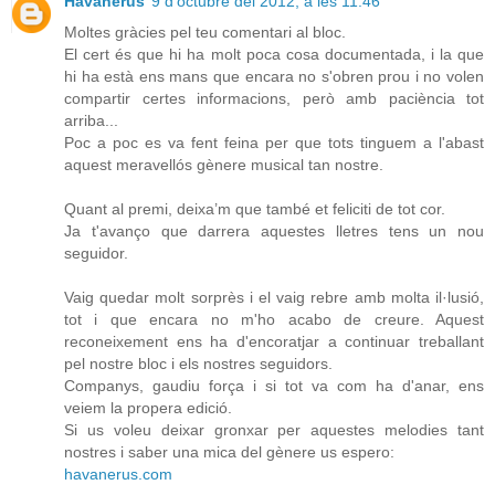
Havanerus
9 d’octubre del 2012, a les 11:46
Moltes gràcies pel teu comentari al bloc.
El cert és que hi ha molt poca cosa documentada, i la que
hi ha està ens mans que encara no s'obren prou i no volen
compartir certes informacions, però amb paciència tot
arriba...
Poc a poc es va fent feina per que tots tinguem a l'abast
aquest meravellós gènere musical tan nostre.
Quant al premi, deixa’m que també et feliciti de tot cor.
Ja t'avanço que darrera aquestes lletres tens un nou
seguidor.
Vaig quedar molt sorprès i el vaig rebre amb molta il·lusió,
tot i que encara no m'ho acabo de creure. Aquest
reconeixement ens ha d'encoratjar a continuar treballant
pel nostre bloc i els nostres seguidors.
Companys, gaudiu força i si tot va com ha d'anar, ens
veiem la propera edició.
Si us voleu deixar gronxar per aquestes melodies tant
nostres i saber una mica del gènere us espero:
havanerus.com