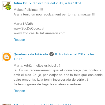
Adria Bruix
8 d’octubre del 2012, a les 10:51
Moltes Felicitats !!!!!
Ara ja teniu un nou recolzament per tornar a marxar !!!
Marta i ADrià
www.SucDeCoco.cat
www.CronicasDeUnCamaleon.com
Respon
Quaderns de bitàcola
8 d’octubre del 2012, a les
12:17
Marta, Adrià, moltes gràcies! :-)
Sí! És un reconeixement que et dóna força per continuar
amb el bloc. Je, je, per viatjar no ens fa falta que ens donin
gaire empenta, ja la tenim incorporada de sèrie ;-)
Ja tenim ganes de llegir les vostres aventures!
Respon