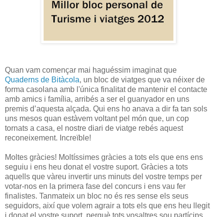
Quan vam començar mai haguéssim imaginat que
Quaderns de Bitàcola
, un bloc de viatges que va néixer de
forma casolana amb l'única finalitat de mantenir el contacte
amb amics i família, arribés a ser el guanyador en uns
premis d’aquesta alçada. Qui ens ho anava a dir fa tan sols
uns mesos quan estàvem voltant pel món que, un cop
tornats a casa, el nostre diari de viatge rebés aquest
reconeixement. Increïble!
Moltes gràcies! Moltíssimes gràcies a tots els que ens ens
seguiu i ens heu donat el vostre suport. Gràcies a tots
aquells que vàreu invertir uns minuts del vostre temps per
votar-nos en la primera fase del concurs i ens vau fer
finalistes. Tanmateix un bloc no és res sense els seus
seguidors, així que volem agrair a tots els que ens heu llegit
i donat el vostre suport, perquè tots vosaltres sou partícips