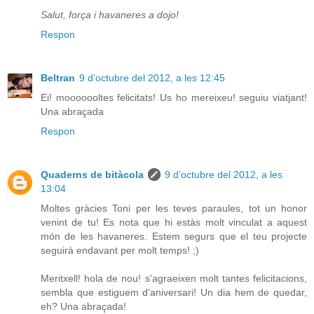
Salut, força i havaneres a dojo!
Respon
Beltran
9 d’octubre del 2012, a les 12:45
Ei! mooooooltes felicitats! Us ho mereixeu! seguiu viatjant!
Una abraçada
Respon
Quaderns de bitàcola
9 d’octubre del 2012, a les
13:04
Moltes gràcies Toni per les teves paraules, tot un honor
venint de tu! Es nota que hi estàs molt vinculat a aquest
món de les havaneres. Estem segurs que el teu projecte
seguirà endavant per molt temps! ;)
Meritxell! hola de nou! s'agraeixen molt tantes felicitacions,
sembla que estiguem d'aniversari! Un dia hem de quedar,
eh? Una abraçada!