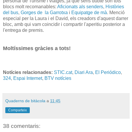
personal de Turisme i viatges, ja que sens dubte són tots
blocs molt recomanables:
Aficionats als senders
,
Històries
del bus
,
Gorges de la Garrotxa
i
Equipatge de mà
. Menció
especial per la Laura i el David, els creadors d'aquest darrer
bloc, amb qui vam coincidir i compartir l'aperitiu posterior a
l'entrega de premis.
Moltíssimes gràcies a tots!
Notícies relacionades:
STIC.cat
,
Diari Ara
,
El Periódico
,
324
,
Espai Internet
,
BTV notícies
Quaderns de bitàcola
a
11:45
Comparteix
38 comentaris: