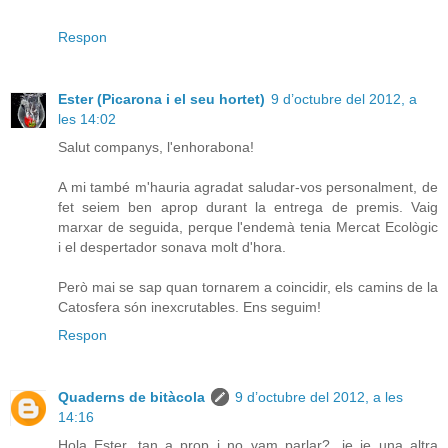
Respon
Ester (Picarona i el seu hortet)
9 d’octubre del 2012, a
les 14:02
Salut companys, l'enhorabona!
A mi també m'hauria agradat saludar-vos personalment, de
fet seiem ben aprop durant la entrega de premis. Vaig
marxar de seguida, perque l'endemà tenia Mercat Ecològic
i el despertador sonava molt d'hora.
Però mai se sap quan tornarem a coincidir, els camins de la
Catosfera són inexcrutables. Ens seguim!
Respon
Quaderns de bitàcola
9 d’octubre del 2012, a les
14:16
Hola Ester, tan a prop i no vam parlar?...je je una altra