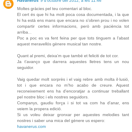
Havanerus
9 d’octubre del 2012, a les 11:46
Moltes gràcies pel teu comentari al bloc.
El cert és que hi ha molt poca cosa documentada, i la que
hi ha està ens mans que encara no s'obren prou i no volen
compartir certes informacions, però amb paciència tot
arriba...
Poc a poc es va fent feina per que tots tinguem a l'abast
aquest meravellós gènere musical tan nostre.
Quant al premi, deixa’m que també et feliciti de tot cor.
Ja t'avanço que darrera aquestes lletres tens un nou
seguidor.
Vaig quedar molt sorprès i el vaig rebre amb molta il·lusió,
tot i que encara no m'ho acabo de creure. Aquest
reconeixement ens ha d'encoratjar a continuar treballant
pel nostre bloc i els nostres seguidors.
Companys, gaudiu força i si tot va com ha d'anar, ens
veiem la propera edició.
Si us voleu deixar gronxar per aquestes melodies tant
nostres i saber una mica del gènere us espero:
havanerus.com