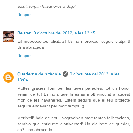
Salut, força i havaneres a dojo!
Respon
Beltran
9 d’octubre del 2012, a les 12:45
Ei! mooooooltes felicitats! Us ho mereixeu! seguiu viatjant!
Una abraçada
Respon
Quaderns de bitàcola
9 d’octubre del 2012, a les
13:04
Moltes gràcies Toni per les teves paraules, tot un honor
venint de tu! Es nota que hi estàs molt vinculat a aquest
món de les havaneres. Estem segurs que el teu projecte
seguirà endavant per molt temps! ;)
Meritxell! hola de nou! s'agraeixen molt tantes felicitacions,
sembla que estiguem d'aniversari! Un dia hem de quedar,
eh? Una abraçada!