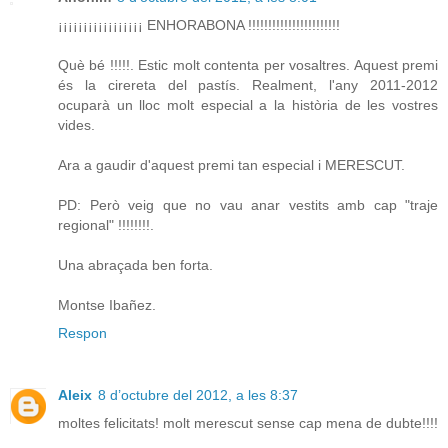
¡¡¡¡¡¡¡¡¡¡¡¡¡¡¡¡¡ ENHORABONA !!!!!!!!!!!!!!!!!!!!!!!
Què bé !!!!!. Estic molt contenta per vosaltres. Aquest premi
és la cirereta del pastís. Realment, l'any 2011-2012
ocuparà un lloc molt especial a la història de les vostres
vides.
Ara a gaudir d'aquest premi tan especial i MERESCUT.
PD: Però veig que no vau anar vestits amb cap "traje
regional" !!!!!!!!.
Una abraçada ben forta.
Montse Ibañez.
Respon
Aleix
8 d’octubre del 2012, a les 8:37
moltes felicitats! molt merescut sense cap mena de dubte!!!!