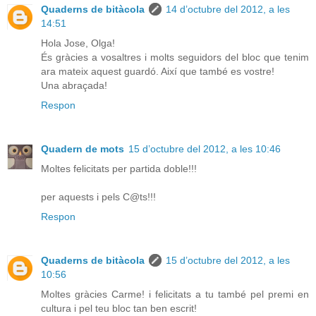
Quaderns de bitàcola
14 d’octubre del 2012, a les
14:51
Hola Jose, Olga!
És gràcies a vosaltres i molts seguidors del bloc que tenim
ara mateix aquest guardó. Així que també es vostre!
Una abraçada!
Respon
Quadern de mots
15 d’octubre del 2012, a les 10:46
Moltes felicitats per partida doble!!!
per aquests i pels C@ts!!!
Respon
Quaderns de bitàcola
15 d’octubre del 2012, a les
10:56
Moltes gràcies Carme! i felicitats a tu també pel premi en
cultura i pel teu bloc tan ben escrit!