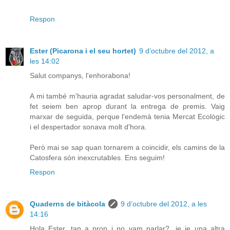
Respon
Ester (Picarona i el seu hortet)
9 d’octubre del 2012, a
les 14:02
Salut companys, l'enhorabona!
A mi també m'hauria agradat saludar-vos personalment, de
fet seiem ben aprop durant la entrega de premis. Vaig
marxar de seguida, perque l'endemà tenia Mercat Ecològic
i el despertador sonava molt d'hora.
Però mai se sap quan tornarem a coincidir, els camins de la
Catosfera són inexcrutables. Ens seguim!
Respon
Quaderns de bitàcola
9 d’octubre del 2012, a les
14:16
Hola Ester, tan a prop i no vam parlar?...je je una altra