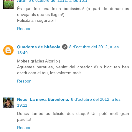
Aitor
8 d’octubre del 2012, a les 13:14
És que feu una feina boníssima! (a part de donar-nos
enveja als que us llegim!)
Felicitats i segui així!
Respon
Quaderns de bitàcola
8 d’octubre del 2012, a les
13:49
Moltes gràcies Aitor! :-)
Aquestes paraules, venint del creador d'un bloc tan ben
escrit com el teu, les valorem molt.
Respon
Neus. La meva Barcelona.
8 d’octubre del 2012, a les
19:11
Doncs també us felicito des d'aquí! Un petó molt gran
parella!
Respon