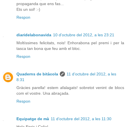
propaganda que ens fas...
Ets un sol! :-)
Respon
diaridelabonavida
10 d’octubre del 2012, a les 23:21
Moltíssimes felicitats, nois! Enhorabona pel premi i per la
tasca tan bona que feu amb el bloc.
Respon
Quaderns de bitàcola
11 d’octubre del 2012, a les
8:31
Gràcies parella! estem afalagats! sobretot venint de blocs
com el vostre. Una abraçada.
Respon
Equipatge de mà
11 d’octubre del 2012, a les 11:30
Hola Enric i Celia!