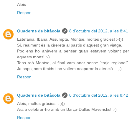
Aleix
Respon
Quaderns de bitàcola
8 d’octubre del 2012, a les 8:41
Estefania, Ibana, Assumpta, Montse, moltes gràcies! :-)))
Sí, realment és la cirereta al pastís d'aquest gran viatge.
Poc ens ho anàvem a pensar quan estàvem voltant per
aquests mons! :-)
Tens raó Montse, al final vam anar sense "traje regional".
Ja saps, som tímids i no volíem acaparar la atenció... ;-)
Respon
Quaderns de bitàcola
8 d’octubre del 2012, a les 8:42
Aleix, moltes gràcies! :-)))
Ara a celebrar-ho amb un Barça-Dallas Mavericks! ;-)
Respon