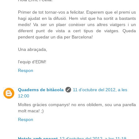
Primer de tot tornar-vos a felicitar. Esperem que el premi us
hagi ajudat en la difusió. Hem vist que ha sortit a bastants
medis! Va ser un plaer conèixer uns altres viatgers i un
diferent punt de vista a cert tipus de viatges. Queda
pendent quedar un dia per Barcelona!
Una abraçada,
l'equip d'EDM!
Respon
Quaderns de bitàcola
11 d’octubre del 2012, a les
12:00
Moltes gràcies companys! no ens oblidem, sou una parella
molt maca! ;)
Respon
Hotels amb encant
12 d’octubre del 2012, a les 11:19