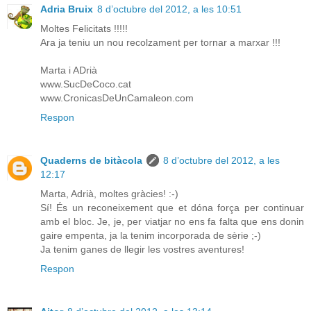
Adria Bruix
8 d’octubre del 2012, a les 10:51
Moltes Felicitats !!!!!
Ara ja teniu un nou recolzament per tornar a marxar !!!
Marta i ADrià
www.SucDeCoco.cat
www.CronicasDeUnCamaleon.com
Respon
Quaderns de bitàcola
8 d’octubre del 2012, a les
12:17
Marta, Adrià, moltes gràcies! :-)
Sí! És un reconeixement que et dóna força per continuar
amb el bloc. Je, je, per viatjar no ens fa falta que ens donin
gaire empenta, ja la tenim incorporada de sèrie ;-)
Ja tenim ganes de llegir les vostres aventures!
Respon