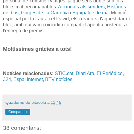
personal de Turisme i viatges, ja que sens dubte són tots
blocs molt recomanables:
Aficionats als senders
,
Històries
del bus
,
Gorges de la Garrotxa
i
Equipatge de mà
. Menció
especial per la Laura i el David, els creadors d'aquest darrer
bloc, amb qui vam coincidir i compartir l'aperitiu posterior a
l'entrega de premis.
Moltíssimes gràcies a tots!
Notícies relacionades:
STIC.cat
,
Diari Ara
,
El Periódico
,
324
,
Espai Internet
,
BTV notícies
Quaderns de bitàcola
a
11:45
Comparteix
38 comentaris: