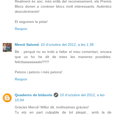
Realment és així, més enllà del reconeixement, els Premis
Blocs donen a conèixer blocs molt interessants. Autèntics
descobriments!
Et seguirem la pista!
Respon
Mercè Salomó
10 d’octubre del 2012, a les 1:38
Bé... perquè no es trobi a faltar el meu comentari, encara
que us ho he dit de totes les maneres possibles:
felicitaaaaaaaats!!!!!!!
Petons i petons i més petons!
Respon
Quaderns de bitàcola
10 d’octubre del 2012, a les
10:04
Gràcies Mercè! Millor dit, moltíssimes gràcies!
Tu ets en part culpable de tot plegat... amb la de