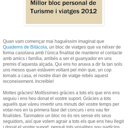
Quan vam començar mai haguéssim imaginat que
Quaderns de Bitàcola
, un bloc de viatges que va néixer de
forma casolana amb l'única finalitat de mantenir el contacte
amb amics i família, arribés a ser el guanyador en uns
premis d’aquesta alçada. Qui ens ho anava a dir fa tan sols
uns mesos quan estàvem voltant pel món que, un cop
tornats a casa, el nostre diari de viatge rebés aquest
reconeixement. Increïble!
Moltes gràcies! Moltíssimes gràcies a tots els que ens ens
seguiu i ens heu donat el vostre suport. Gràcies a tots
aquells que vàreu invertir uns minuts del vostre temps per
votar-nos en la primera fase del concurs i ens vau fer
finalistes. Tanmateix un bloc no és res sense els seus
seguidors, així que volem agrair a tots els que ens heu llegit
i donat el vostre suport, perquè tots vosaltres sou partícips