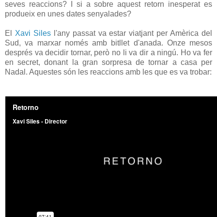
seves reaccions? I si a sobre aquest retorn inesperat es
produeix en unes dates senyalades?
El
Xavi Siles
l'any passat va estar viatjant per Amèrica del
Sud, va marxar només amb bitllet d'anada. Onze mesos
després va decidir tornar, però no li va dir a ningú. Ho va fer
en secret, donant la gran sorpresa de tornar a casa per
Nadal. Aquestes són les reaccions amb les que es va trobar: