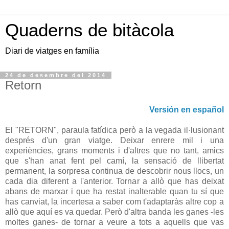
Quaderns de bitàcola
Diari de viatges en família
24 de desembre del 2014
Retorn
Versión en español
El "RETORN", paraula fatídica però a la vegada il·lusionant
després d'un gran viatge. Deixar enrere mil i una
experiències, grans moments i d'altres que no tant, amics
que s'han anat fent pel camí, la sensació de llibertat
permanent, la sorpresa continua de descobrir nous llocs, un
cada dia diferent a l'anterior. Tornar a allò que has deixat
abans de marxar i que ha restat inalterable quan tu sí que
has canviat, la incertesa a saber com t'adaptaràs altre cop a
allò que aquí es va quedar. Però d'altra banda les ganes -les
moltes ganes- de tornar a veure a tots a aquells que vas