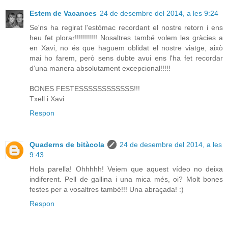
Estem de Vacances
24 de desembre del 2014, a les 9:24
Se'ns ha regirat l'estómac recordant el nostre retorn i ens
heu fet plorar!!!!!!!!!!! Nosaltres també volem les gràcies a
en Xavi, no és que haguem oblidat el nostre viatge, això
mai ho farem, però sens dubte avui ens l'ha fet recordar
d'una manera absolutament excepcional!!!!!
BONES FESTESSSSSSSSSSSS!!!
Txell i Xavi
Respon
Quaderns de bitàcola
24 de desembre del 2014, a les
9:43
Hola parella! Ohhhhh! Veiem que aquest vídeo no deixa
indiferent. Pell de gallina i una mica més, oi? Molt bones
festes per a vosaltres també!!! Una abraçada! :)
Respon