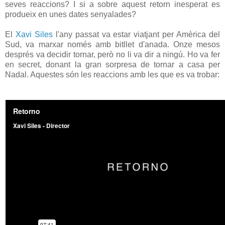
seves reaccions? I si a sobre aquest retorn inesperat es
produeix en unes dates senyalades?
El
Xavi Siles
l'any passat va estar viatjant per Amèrica del
Sud, va marxar només amb bitllet d'anada. Onze mesos
després va decidir tornar, però no li va dir a ningú. Ho va fer
en secret, donant la gran sorpresa de tornar a casa per
Nadal. Aquestes són les reaccions amb les que es va trobar: