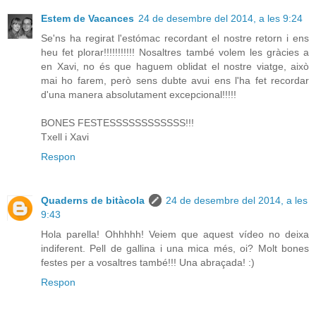
Estem de Vacances
24 de desembre del 2014, a les 9:24
Se'ns ha regirat l'estómac recordant el nostre retorn i ens
heu fet plorar!!!!!!!!!!! Nosaltres també volem les gràcies a
en Xavi, no és que haguem oblidat el nostre viatge, això
mai ho farem, però sens dubte avui ens l'ha fet recordar
d'una manera absolutament excepcional!!!!!
BONES FESTESSSSSSSSSSSS!!!
Txell i Xavi
Respon
Quaderns de bitàcola
24 de desembre del 2014, a les
9:43
Hola parella! Ohhhhh! Veiem que aquest vídeo no deixa
indiferent. Pell de gallina i una mica més, oi? Molt bones
festes per a vosaltres també!!! Una abraçada! :)
Respon