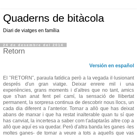
Quaderns de bitàcola
Diari de viatges en família
24 de desembre del 2014
Retorn
Versión en español
El "RETORN", paraula fatídica però a la vegada il·lusionant
després d'un gran viatge. Deixar enrere mil i una
experiències, grans moments i d'altres que no tant, amics
que s'han anat fent pel camí, la sensació de llibertat
permanent, la sorpresa continua de descobrir nous llocs, un
cada dia diferent a l'anterior. Tornar a allò que has deixat
abans de marxar i que ha restat inalterable quan tu sí que
has canviat, la incertesa a saber com t'adaptaràs altre cop a
allò que aquí es va quedar. Però d'altra banda les ganes -les
moltes ganes- de tornar a veure a tots a aquells que vas