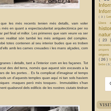
Info
Infor
Le
( 3 )
Llocs 
que les més recents tenien més detalls, vam voler
hist
 més en quant a espectacularitat arquitectònica per no
natu
ar pel final el millor. Les primeres que vam veure va ser
 en realitat són també les més antigues del complex.
( 23
ebé totes contenen al seu interior budes que es troben
recone
 d'ells amb les cames creuades i les mans alçades, com
propers
origen
( 26 )
T
anes i detalls, tant a l'interior com en les façanes. Tot
bebe
( 5
aixecat des del terra, només que aquest són excavats a la
dars de les portes... Es fa complicat d'imaginar el temps
 sols un d'aquests temples quan aquí ni tan sols havíem
àniques -maques però més tosques-. Immutables s'han
lment qualsevol dels edificis de les nostres ciutats tindran
VISI