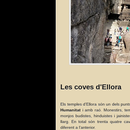
Les coves d'Ellora
Els temples d'Ellora són un dels punt
Humanitat
i amb raó.
Monestirs, te
monjos budistes, hinduistes i jainis
llarg. En total són trenta quatre ca
diferent a l'anterior.