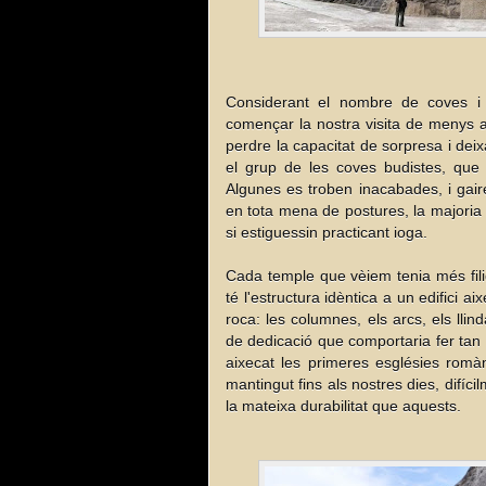
Considerant el nombre de coves i 
començar la nostra visita de menys a
perdre la capacitat de sorpresa i deix
el grup de les coves budistes, que
Algunes es troben inacabades, i gair
en tota mena de postures, la majoria
si estiguessin practicant ioga.
Cada temple que vèiem tenia més filigr
té l'estructura idèntica a un edifici 
roca: les columnes, els arcs, els llin
de dedicació que comportaria fer tan
aixecat les primeres esglésies rom
mantingut fins als nostres dies, difíci
la mateixa durabilitat que aquests.