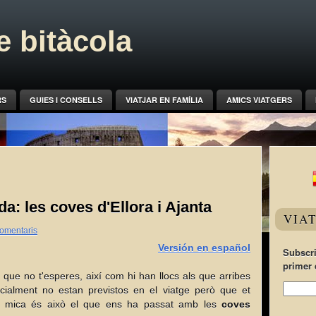
 bitàcola
RS
GUIES I CONSELLS
VIATJAR EN FAMÍLIA
AMICS VIATGERS
: les coves d'Ellora i Ajanta
VIA
omentaris
Versión en español
Subscri
primer 
 que no t'esperes, així com hi han llocs als que arribes
nicialment no estan previstos en el viatge però que et
a mica és això el que ens ha passat amb les
coves