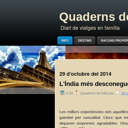
Quaderns de
Diari de viatges en família
INICI
DESTINS
RACONS PROPE
29 d’octubre del 2014
L'Índia més desconeguda
0:30
Quaderns de bitàcola
10 c
Les millors experiències són aquelles
gairebé per casualitat. Llocs que i
deparen sorpreses agradables. Un