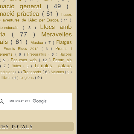
rmació general
( 49 )
mació pràctica
( 61 )
Inques
s aventures de l'Alex per Europa
( 11 )
Llocs amb
abandonats
( 8 )
oria
( 77 )
Meravelles
rals
( 61 )
Platges
Musica
( 7 )
 )
Premis i
Premis Blocs 2012
( 3 )
ixements
( 6 )
Preparatius
( 5 )
Racons
Recursos web
( 12 )
Retorn als
( 5 )
Temples i palaus
s
( 7 )
Rutes
( 5 )
Transports
( 6 )
radicions
( 4 )
Volcans
( 5 )
religions
( 9 )
 )
llibres
( 4 )
TES TOTALS