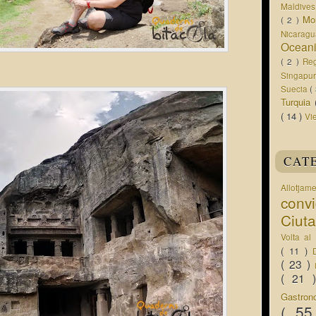
Maldive
Mo
( 2 )
Nicarag
Ocean
( 2 )
Re
Singapu
Suecia
(
Turquia
( 14 )
Vi
CAT
Allotjam
conv
Ciut
Volta a
( 11 )
( 23 )
( 21
Gastro
( 5