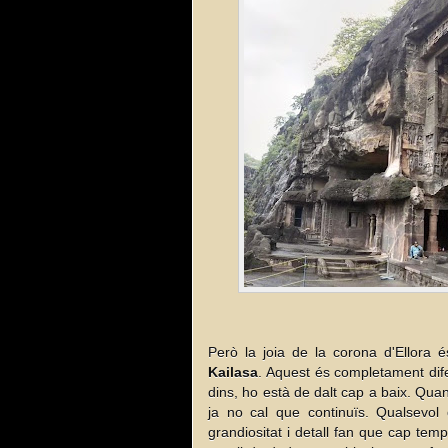
Però la joia de la corona d'Ellor
Kailasa
. Aquest és completament dife
dins, ho està de dalt cap a baix. Quan
ja no cal que continuïs. Qualsevol 
grandiositat i detall fan que cap te