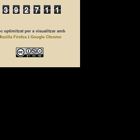
3
9
2
7
1
1
c optimitzat per a visualitzar amb
Mozilla Firefox
i
Google Chrome