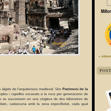
+ infor
POS
s àlgids de l'arquitectura medieval. Són
Patrimoni de la
mples i capelles excavats a la roca per generacions de
tes se succeeixen en una cinglera
de dos kilòmetres de
vitats, cadascuna amb la seva especificitat
, cada qual