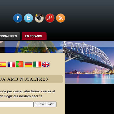
NOSALTRES
EN ESPAÑOL
TJA AMB NOSALTRES
u-te per correu electrònic i seràs el
en llegir els nostres escrits