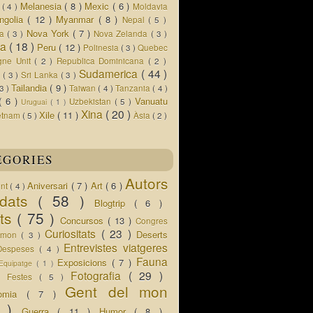
Melanesia
( 8 )
Mexic
( 6 )
s
( 4 )
Moldavia
ngolia
( 12 )
Myanmar
( 8 )
Nepal
( 5 )
Nova York
( 7 )
ua
( 3 )
Nova Zelanda
( 3 )
ia
( 18 )
Peru
( 12 )
Polinesia
( 3 )
Quebec
gne Unit
( 2 )
Republica Dominicana
( 2 )
Sudamerica
( 44 )
r
( 3 )
Sri Lanka
( 3 )
Tailandia
( 9 )
 3 )
Taiwan
( 4 )
Tanzania
( 4 )
( 6 )
Vanuatu
Uzbekistan
( 5 )
Uruguai
( 1 )
Xina
( 20 )
Xile
( 11 )
etnam
( 5 )
Àsia
( 2 )
EGORIES
Autors
Aniversari
( 7 )
Art
( 6 )
ent
( 4 )
idats
( 58 )
Blogtrip
( 6 )
ats
( 75 )
Concursos
( 13 )
Congres
Curiositats
( 23 )
Deserts
l mon
( 3 )
Entrevistes viatgeres
Despeses
( 4 )
Fauna
Exposicions
( 7 )
Equipatge
( 1 )
 )
Fotografia
( 29 )
Festes
( 5 )
Gent del mon
nomia
( 7 )
5 )
Guerra
( 11 )
Humor
( 8 )