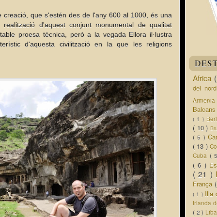
 creació, que s'estén des de l'any 600 al 1000, és una
La realització d'aquest conjunt monumental de qualitat
table proesa tècnica, però a la vegada Ellora il·lustra
erístic d'aquesta civilització en la que les religions
DES
Africa
del nor
Armeni
Balcan
Ber
( 1 )
( 10 )
Br
Ca
( 5 )
( 13 )
Co
Cuba
( 
( 6 )
Es
( 21 )
França
Ill
( 1 )
Irlanda 
( 2 )
Lib