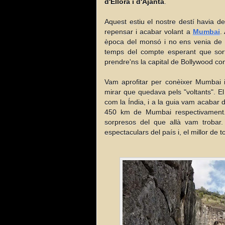
d'Ellora i d'Ajanta
.
Aquest estiu el nostre destí havia d
repensar i acabar volant a
Mumbai
. 
època del monsó i no ens venia de g
temps del compte esperant que sort
prendre'ns la capital de Bollywood co
Vam aprofitar per conèixer Mumbai 
mirar que quedava pels "voltants". El
com la Índia, i a la guia vam acabar 
450 km de Mumbai respectivament. 
sorpresos del que allà vam troba
espectaculars del país i, el millor de 