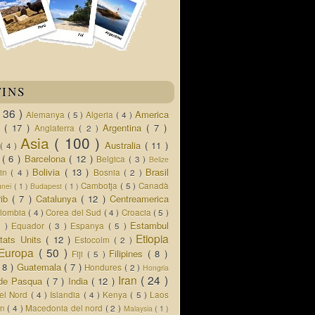
TINS
( 36 )
America
Alemanya
( 5 )
Algeria
( 4 )
d
( 17 )
Argentina
( 7 )
Anglaterra
( 2 )
Asia
( 100 )
Australia
( 11 )
a
( 4 )
s
( 6 )
Barcelona
( 12 )
Belgica
( 3 )
Belize
Bolivia
( 13 )
Brasil
lin
( 4 )
Bosnia
( 2 )
Cambotja
( 5 )
Canadà
unei
( 1 )
Budapest
( 1 )
rib
( 7 )
Catalunya
( 12 )
Centreamerica
lombia
( 4 )
Corea del Sud
( 4 )
Croacia
( 5 )
Estambul
5 )
Equador
( 3 )
Espanya
( 5 )
Etiopia
tats Units
( 12 )
Estocolm
( 2 )
Europa
( 50 )
Filipines
( 8 )
Fiji
( 5 )
( 8 )
Guatemala
( 7 )
Hondures
( 2 )
Hongria
Iran
( 24 )
a de Pasqua
( 7 )
India
( 12 )
del Nord
( 4 )
Islandia
( 4 )
Kenya
( 5 )
Laos
an
( 4 )
Macedonia del nord
( 2 )
Malaysia
( 1 )