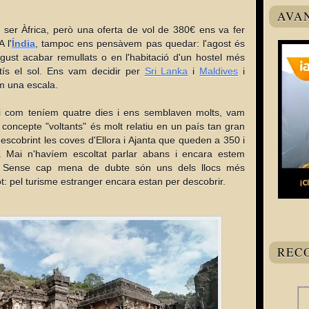
AVA
e ser Àfrica, però una oferta de vol de 380€ ens va fer
A l'
Índia
, tampoc ens pensàvem pas quedar: l'agost és
ust acabar remullats o en l'habitació d'un hostel més
ís el sol. Ens vam decidir per
Sri Lanka
i
Maldives
i
m una escala.
i com teníem quatre dies i ens semblaven molts, vam
 concepte "voltants" és molt relatiu en un país tan gran
descobrint les coves d'Ellora i Ajanta que queden a 350 i
Mai n'havíem escoltat parlar abans i encara estem
r. Sense cap mena de dubte són uns dels llocs més
tot: pel turisme estranger encara estan per descobrir.
REC