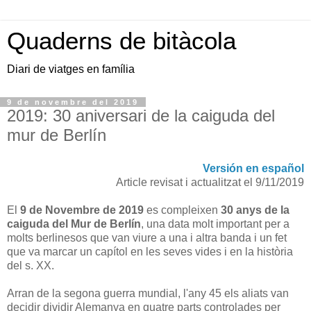
Quaderns de bitàcola
Diari de viatges en família
9 de novembre del 2019
2019: 30 aniversari de la caiguda del
mur de Berlín
Versión en español
Article revisat i actualitzat el 9/11/2019
El
9 de Novembre de 2019
es compleixen
30 anys de la
caiguda del Mur de Berlín
, una data molt important per a
molts berlinesos que van viure a una i altra banda i un fet
que va marcar un capítol en les seves vides i en la història
del s. XX.
Arran de la segona guerra mundial, l'any 45 els aliats van
decidir dividir Alemanya en quatre parts controlades per