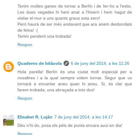
Tenim moltes ganes de tornar a Berlín i de fer-ho a l'estiu.
Les dues vegades hi hem anat a l'hivern i hem hagut de
visitar el mur a uns quants graus sota zero!
Però haurà de ser més endavant que ara anem desbordats
de feina! :(
Tenim pendent una trobada!
Respon
Quaderns de bitàcola
6 de juny del 2014, a les 11:26
Hola parella! Berlín és una ciutat molt especial per a
nosaltres i a la qual sempre volem tornar. Segur que us
tornarà a encantar aneu quan hi aneu. Sí, és clar que
farem trobada, una abraçada a tots dos!
Respon
Elisabet R. Luján
7 de juny del 2014, a les 14:17
Déu n'hi do, posa els pèls de punta encara avui en dia!
Respon