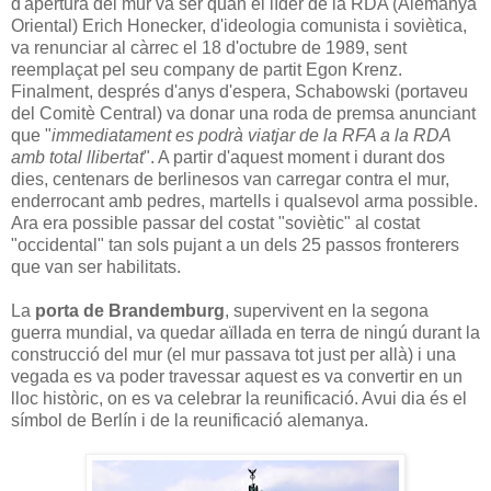
d'apertura del mur va ser quan el líder de la RDA (Alemanya
Oriental) Erich Honecker, d'ideologia comunista i soviètica,
va renunciar al càrrec el 18 d'octubre de 1989, sent
reemplaçat pel seu company de partit Egon Krenz.
Finalment, després d'anys d'espera, Schabowski (portaveu
del Comitè Central) va donar una roda de premsa anunciant
que "
immediatament es podrà viatjar de la RFA a la RDA
amb total llibertat
". A partir d'aquest moment i durant dos
dies, centenars de berlinesos van carregar contra el mur,
enderrocant amb pedres, martells i qualsevol arma possible.
Ara era possible passar del costat "soviètic" al costat
"occidental" tan sols pujant a un dels 25 passos fronterers
que van ser habilitats.
La
porta de Brandemburg
, supervivent en la segona
guerra mundial, va quedar aïllada en terra de ningú durant la
construcció del mur (el mur passava tot just per allà) i una
vegada es va poder travessar aquest es va convertir en un
lloc històric, on es va celebrar la reunificació. Avui dia és el
símbol de Berlín i de la reunificació alemanya.