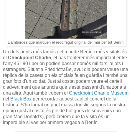
Llambordes que marquen el recorregut original del mur per tot Berlín.
Un dels punts més famós del mur de Berlín i més visitats és
el
Checkpoint Charlie
, el pas fronterer més important entre
l'any 45 i 90 i per on podien passar només militars, aliats i
estrangers. Situat a FriedrictraBe, avui dia podem veure una
rèplica de la caseta on els oficials feien guàrdia i també una
gran foto d'un soldat. Just al costat podem veure el cartell
d'advertiment que anuncia que s'està passant d'una zona a
una altra. Aquí també trobem el
Checkpoint Charlie Museum
i el
Black Box
per recordar aquest capítol concret de la
història. S'ha tornat un punt massa turístic segons la nostra
opinió (just al costat és ple de botigues de souvenirs i un
gran Mac Donald's), però creiem que la visita és un
imperdible si vas per primera vegada a Berlín.