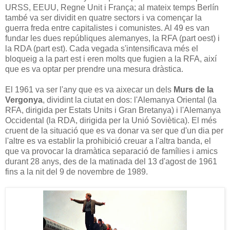
URSS, EEUU, Regne Unit i França; al mateix temps Berlín
també va ser dividit en quatre sectors i va començar la
guerra freda entre capitalistes i comunistes. Al 49 es van
fundar les dues repúbliques alemanyes, la RFA (part oest) i
la RDA (part est). Cada vegada s'intensificava més el
bloqueig a la part est i eren molts que fugien a la RFA, així
que es va optar per prendre una mesura dràstica.
El 1961 va ser l'any que es va aixecar un dels
Murs de la
Vergonya
, dividint la ciutat en dos: l'Alemanya Oriental (la
RFA, dirigida per Estats Units i Gran Bretanya) i l'Alemanya
Occidental (la RDA, dirigida per la Unió Soviètica). El més
cruent de la situació que es va donar va ser que d'un dia per
l'altre es va establir la prohibició creuar a l'altra banda, el
que va provocar la dramàtica separació de famílies i amics
durant 28 anys, des de la matinada del 13 d'agost de 1961
fins a la nit del 9 de novembre de 1989.