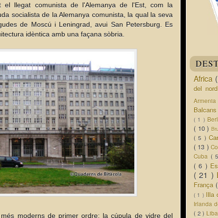
t el llegat comunista de l'Alemanya de l'Est, com la
da socialista de la Alemanya comunista, la qual la seva
ngudes de Moscú i Leningrad, avui San Petersburg. Es
quitectura idèntica amb una façana sòbria.
DES
Africa
del nor
Armeni
Balcan
Ber
( 1 )
( 10 )
Br
Ca
( 5 )
( 13 )
Co
Cuba
( 
( 6 )
Es
( 21 )
França
Ill
( 1 )
Irlanda 
( 2 )
Lib
is més moderns de primer ordre: la cúpula de vidre del