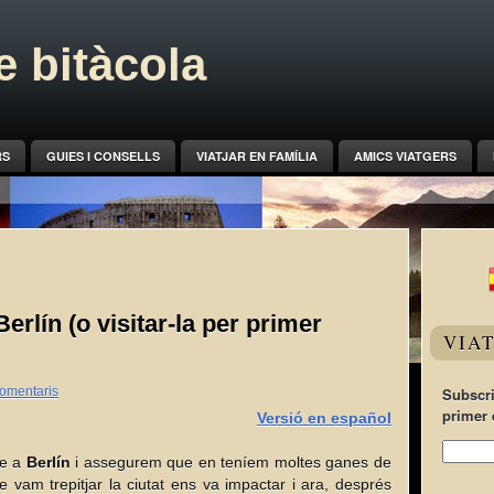
 bitàcola
RS
GUIES I CONSELLS
VIATJAR EN FAMÍLIA
AMICS VIATGERS
erlín (o visitar-la per primer
VIA
omentaris
Subscri
primer 
Versió en español
ge a
Berlín
i assegurem que en teníem moltes ganes de
 vam trepitjar la ciutat ens va impactar i ara, després