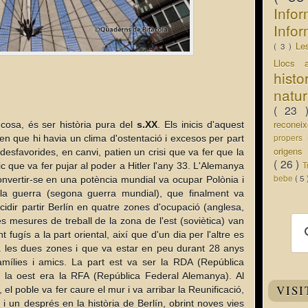
Info
Infor
Le
( 3 )
Llocs 
hist
natu
( 23
recone
cosa, és ser història pura del
s.XX
. Els inicis d'aquest
propers
n que hi havia un clima d'ostentació i excesos per part
origen
esfavorides, en canvi, patien un crisi que va fer que la
( 26 )
T
ic que va fer pujar al poder a Hitler l'any 33. L'Alemanya
bebe
( 5
convertir-se en una potència mundial va ocupar Polònia i
 la guerra (segona guerra mundial), que finalment va
idir partir Berlín en quatre zones d'ocupació (anglesa,
es mesures de treball de la zona de l'est (soviètica) van
 fugís a la part oriental, així que d'un dia per l'altre es
ia les dues zones i que va estar en peu durant 28 anys
amílies i amics. La part est va ser la RDA (República
la oest era la RFA (República Federal Alemanya). Al
VISI
el poble va fer caure el mur i va arribar la Reunificació,
 un després en la història de Berlín, obrint noves vies