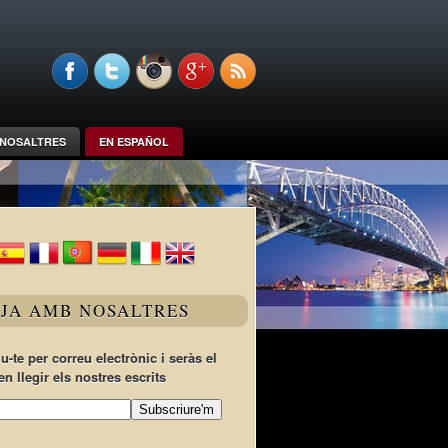
NOSALTRES
EN ESPAÑOL
TJA AMB NOSALTRES
u-te per correu electrònic i seràs el
en llegir els nostres escrits