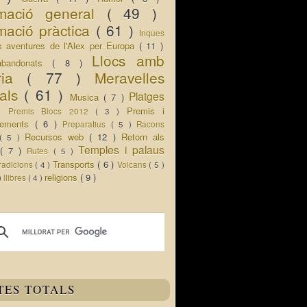
rmació general
( 49 )
mació pràctica
( 61 )
Inques
s aventures de l'Alex per Europa
( 11 )
Llocs amb
abandonats
( 8 )
oria
( 77 )
Meravelles
rals
( 61 )
Platges
Musica
( 7 )
 )
Premis i
Premis Blocs 2012
( 3 )
ixements
( 6 )
Preparatius
( 5 )
Racons
Recursos web
( 12 )
Retorn als
( 5 )
Temples i palaus
s
( 7 )
Rutes
( 5 )
Transports
( 6 )
radicions
( 4 )
Volcans
( 5 )
religions
( 9 )
 )
llibres
( 4 )
TES TOTALS