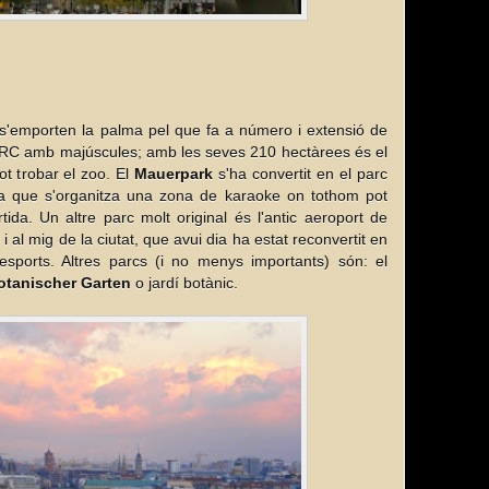
 s'emporten la palma pel que fa a número i extensió de
RC amb majúscules; amb les seves 210 hectàrees és el
ot trobar el zoo. El
Mauerpark
s'ha convertit en el parc
a que s'organitza una zona de karaoke on tothom pot
rtida. Un altre parc molt original és l'antic aeroport de
i al mig de la ciutat, que avui dia ha estat reconvertit en
esports. Altres parcs (i no menys importants) són: el
otanischer Garten
o jardí botànic.