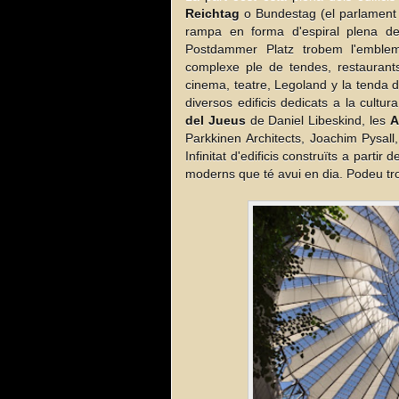
Reichtag
o Bundestag (el parlament 
rampa en forma d'espiral plena d
Postdammer Platz trobem l'emble
complexe ple de tendes, restaurants
cinema, teatre, Legoland y la tenda de
diversos edificis dedicats a la cul
del Jueus
de Daniel Libeskind, les
A
Parkkinen Architects, Joachim Pysall
Infinitat d'edificis construïts a partir
moderns que té avui en dia. Podeu tr