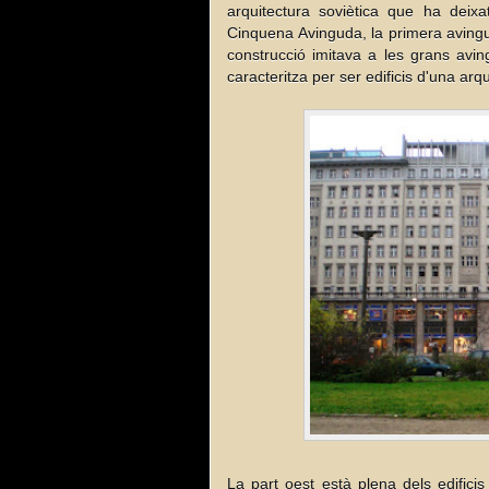
arquitectura soviètica que ha deixa
Cinquena Avinguda, la primera avingu
construcció imitava a les grans avi
caracteritza per ser edificis d'una ar
La part oest està plena dels edific