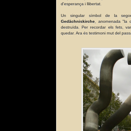
d'esperança i llibertat.
Un singular símbol de la sego
Gedächniskirche
, anomenada "la d
destruïda. Per recordar els fets, v
quedar. Ara és testimoni mut del passa