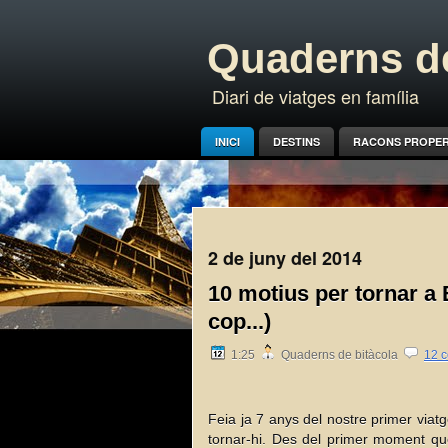
Quaderns de
Diari de viatges en família
INICI
DESTINS
RACONS PROPE
2 de juny del 2014
10 motius per tornar a B
cop...)
1:25
Quaderns de bitàcola
12 c
Feia ja 7 anys del nostre primer viat
tornar-hi. Des del primer moment que