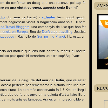
hem de confirmar un desig que ens passava pel cap fa
AVA
re en una ciutat europea, aquesta seria Berlín!"
.
rlin
(Turisme de Berlín) i
airberlin
hem pogut gaudir
cilment haguéssim viscut si haguéssim anat sols. Hi hem
ona Travel Bloggers
, una companyia de luxe que han fet
riencia en Europa
, Bea de
Don't stop travelling
, Jessica
adeudeu
i Rachelle de
Surfing the Planet
. Ha estat un
ació del motius que ens han portat a repetir el nostre
eixos pels quals hi tornaríem un altre cop! Aquí van:
iversari de la caiguda del mur de Berlín
, que va estar
 ocasió perfecta per rememorar la història i fer una ruta
REC
sta ciutat. La part més conservada fa 1,3 Km. de llarg i
rtida des de fa uns anys en la galeria d'art a l'aire lliure
is de molts artistes famosos. Ara és un imprescindible en