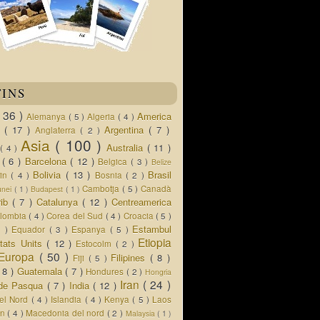
TINS
( 36 )
America
Alemanya
( 5 )
Algeria
( 4 )
d
( 17 )
Argentina
( 7 )
Anglaterra
( 2 )
Asia
( 100 )
Australia
( 11 )
a
( 4 )
s
( 6 )
Barcelona
( 12 )
Belgica
( 3 )
Belize
Bolivia
( 13 )
Brasil
lin
( 4 )
Bosnia
( 2 )
Cambotja
( 5 )
Canadà
unei
( 1 )
Budapest
( 1 )
rib
( 7 )
Catalunya
( 12 )
Centreamerica
lombia
( 4 )
Corea del Sud
( 4 )
Croacia
( 5 )
Estambul
5 )
Equador
( 3 )
Espanya
( 5 )
Etiopia
tats Units
( 12 )
Estocolm
( 2 )
Europa
( 50 )
Filipines
( 8 )
Fiji
( 5 )
( 8 )
Guatemala
( 7 )
Hondures
( 2 )
Hongria
Iran
( 24 )
a de Pasqua
( 7 )
India
( 12 )
del Nord
( 4 )
Islandia
( 4 )
Kenya
( 5 )
Laos
an
( 4 )
Macedonia del nord
( 2 )
Malaysia
( 1 )