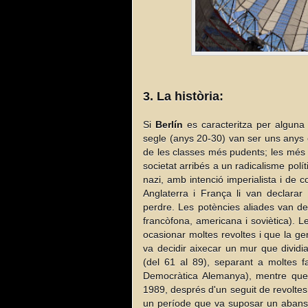
3. La història:
Si
Berlín
es caracteritza per alguna 
segle (anys 20-30) van ser uns anys e
de les classes més pudents; les més d
societat arribés a un radicalisme polít
nazi, amb intenció imperialista i de 
Anglaterra i França li van declarar
perdre. Les potències aliades van dec
francòfona, americana i soviètica). L
ocasionar moltes revoltes i que la gent
va decidir aixecar un mur que divid
(del 61 al 89), separant a moltes f
Democràtica Alemanya), mentre que 
1989, després d'un seguit de revoltes, 
un període que va suposar un abans i