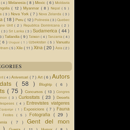
Melanesia
( 8 )
Mexic
( 6 )
s
( 4 )
Moldavia
ngolia
( 12 )
Myanmar
( 8 )
Nepal
( 5 )
Nova York
( 7 )
ua
( 3 )
Nova Zelanda
( 3 )
ia
( 18 )
Peru
( 12 )
Polinesia
( 3 )
Quebec
gne Unit
( 2 )
Republica Dominicana
( 2 )
Sudamerica
( 44 )
r
( 3 )
Sri Lanka
( 3 )
Tailandia
( 9 )
 3 )
Taiwan
( 4 )
Tanzania
( 4 )
( 6 )
Vanuatu
Uzbekistan
( 5 )
Uruguai
( 1 )
Xina
( 20 )
Xile
( 11 )
etnam
( 5 )
Àsia
( 2 )
EGORIES
Autors
Aniversari
( 7 )
Art
( 6 )
ent
( 4 )
idats
( 58 )
Blogtrip
( 6 )
ats
( 75 )
Concursos
( 13 )
Congres
Curiositats
( 23 )
Deserts
l mon
( 3 )
Entrevistes viatgeres
Despeses
( 4 )
Fauna
Exposicions
( 7 )
Equipatge
( 1 )
 )
Fotografia
( 29 )
Festes
( 5 )
Gent del mon
nomia
( 7 )
5 )
Guerra
( 11 )
Humor
( 8 )