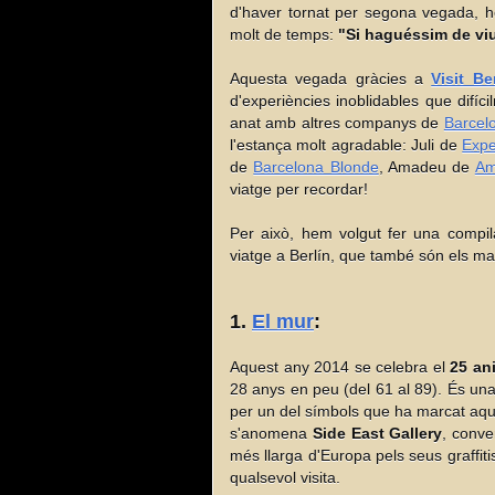
d'haver tornat per segona vegada, 
molt de temps:
"Si haguéssim de viu
Aquesta vegada gràcies a
Visit Be
d'experiències inoblidables que difí
anat amb altres companys de
Barcel
l'estança molt agradable: Juli de
Expe
de
Barcelona Blonde
, Amadeu de
Am
viatge per recordar!
Per això, hem volgut fer una compil
viatge a Berlín, que també són els mat
1.
El mur
:
Aquest any 2014 se celebra el
25 an
28 anys en peu (del 61 al 89). És una
per un del símbols que ha marcat aque
s'anomena
Side East Gallery
, conve
més llarga d'Europa pels seus graffit
qualsevol visita.