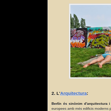
2. L'
Arquitectura
:
Berlín és sinònim d'arquitectura 
europees amb més edificis moderns pe