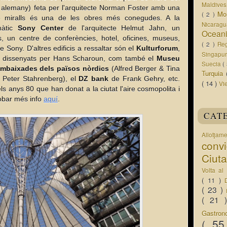
Maldive
alemany) feta per l'arquitecte Norman Foster amb una
Mo
( 2 )
e miralls és una de les obres més conegudes. A la
Nicarag
màtic
Sony Center
de l'arquitecte Helmut Jahn, un
Ocean
, un centre de conferències, hotel, oficines, museus,
( 2 )
Re
 Sony. D'altres edificis a ressaltar són el
Kulturforum
,
Singapu
tura dissenyats per Hans Scharoun, com també el
Museu
Suecia
(
mbaixades dels països nòrdics
(Alfred Berger & Tina
Turquia
, Peter Stahrenberg), el
DZ bank
de Frank Gehry, etc.
( 14 )
Vi
 dels anys 80 que han donat a la ciutat l'aire cosmopolita i
obar més info
aquí
.
CAT
Allotjam
conv
Ciut
Volta a
( 11 )
( 23 )
( 21
Gastro
( 5