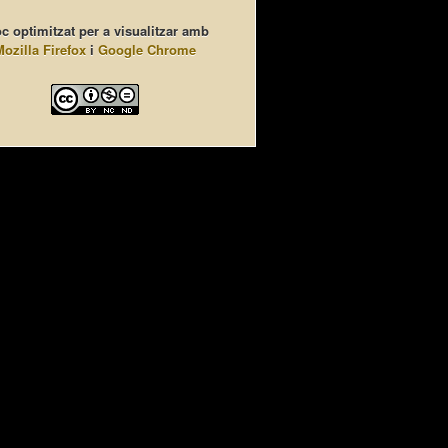
c optimitzat per a visualitzar amb
Mozilla Firefox
i
Google Chrome