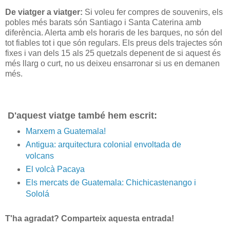
De viatger a viatger:
Si voleu fer compres de souvenirs, els
pobles més barats són Santiago i Santa Caterina amb
diferència. Alerta amb els horaris de les barques, no són del
tot fiables tot i que són regulars. Els preus dels trajectes són
fixes i van dels 15 als 25 quetzals depenent de si aquest és
més llarg o curt, no us deixeu ensarronar si us en demanen
més.
D'aquest viatge també hem escrit:
Marxem a Guatemala!
Antigua: arquitectura colonial envoltada de
volcans
El volcà Pacaya
Els mercats de Guatemala: Chichicastenango i
Sololá
T'ha agradat? Comparteix aquesta entrada!