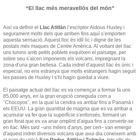
“El llac més meravellós del món”
Així va definir el
Llac Atitlán
l’escriptor Aldous Huxley i
segurament molts dels que arriben fins aquí s’emporten
aquesta sensació. Aquest lloc és idíl·lic i digne de les
postals més maques de Centre Amèrica. Al voltant del llac
uns turons amb petits poblets esquitxen el paisatge, per
sobre seu s'alcen imponents els volcans, impregnant la
zona d'una gran bellesa. Cada indret d'aquest llac és únic i
especial, no ens estranya que molts estrangers hagin seguit
les passes de Huxley i s'hi hagin quedat a viure.
El paisatge actual del llac es va començar a formar fa uns
85.000 anys, en la gran erupció coneguda com a
"Chocoyos", en la qual la cendra va arribar fins a Panamà i
els EEUU. La gran quantitat de magma que es va arribar a
acumular va fer que la superfície s'enfonsés, formant un
gran forat que es va anar omplint d'aigua fins a convertir-se
en llac. Més tard −uns milers d'anys, per cert− van emergir
d'aquest indret diversos volcans que avui dia coneixem amb
el nom de volcà
San Pedro, Atitlán i Tolimán
, tots ells de