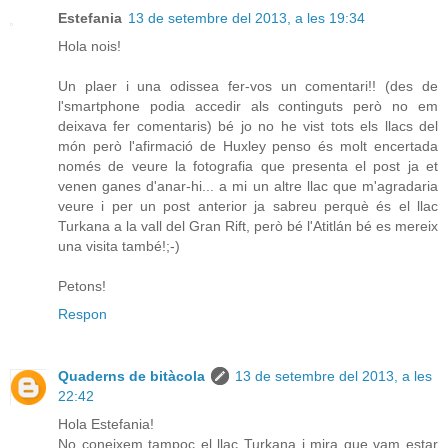
Estefania
13 de setembre del 2013, a les 19:34
Hola nois!
Un plaer i una odissea fer-vos un comentari!! (des de
l'smartphone podia accedir als continguts però no em
deixava fer comentaris) bé jo no he vist tots els llacs del
món però l'afirmació de Huxley penso és molt encertada
només de veure la fotografia que presenta el post ja et
venen ganes d'anar-hi... a mi un altre llac que m'agradaria
veure i per un post anterior ja sabreu perquè és el llac
Turkana a la vall del Gran Rift, però bé l'Atitlán bé es mereix
una visita també!;-)
Petons!
Respon
Quaderns de bitàcola
13 de setembre del 2013, a les
22:42
Hola Estefania!
No coneixem tampoc el llac Turkana i mira que vam estar