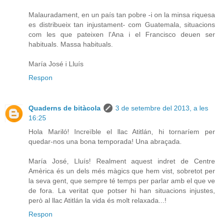
Malauradament, en un país tan pobre -i on la minsa riquesa
es distribueix tan injustament- com Guatemala, situacions
com les que pateixen l'Ana i el Francisco deuen ser
habituals. Massa habituals.
María José i Lluís
Respon
Quaderns de bitàcola
3 de setembre del 2013, a les
16:25
Hola Mariló! Increïble el llac Atitlán, hi tornaríem per
quedar-nos una bona temporada! Una abraçada.
María José, Lluís! Realment aquest indret de Centre
Amèrica és un dels més màgics que hem vist, sobretot per
la seva gent, que sempre té temps per parlar amb el que ve
de fora. La veritat que potser hi han situacions injustes,
però al llac Atitlán la vida és molt relaxada...!
Respon