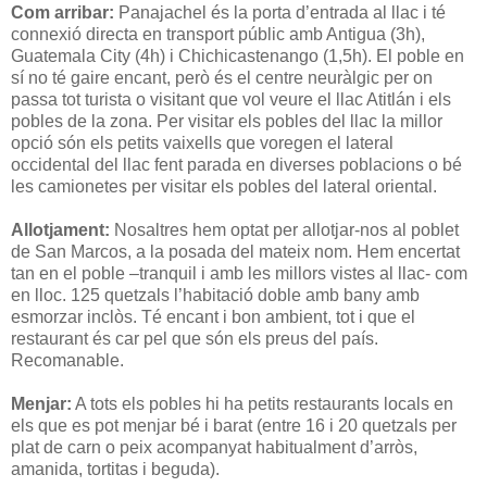
Com arribar:
Panajachel és la porta d’entrada al llac i té
connexió directa en transport públic amb Antigua (3h),
Guatemala City (4h) i Chichicastenango (1,5h). El poble en
sí no té gaire encant, però és el centre neuràlgic per on
passa tot turista o visitant que vol veure el llac Atitlán i els
pobles de la zona. Per visitar els pobles del llac la millor
opció són els petits vaixells que voregen el lateral
occidental del llac fent parada en diverses poblacions o bé
les camionetes per visitar els pobles del lateral oriental.
Allotjament:
Nosaltres hem optat per allotjar-nos al poblet
de San Marcos, a la posada del mateix nom. Hem encertat
tan en el poble –tranquil i amb les millors vistes al llac- com
en lloc. 125 quetzals l’habitació doble amb bany amb
esmorzar inclòs. Té encant i bon ambient, tot i que el
restaurant és car pel que són els preus del país.
Recomanable.
Menjar:
A tots els pobles hi ha petits restaurants locals en
els que es pot menjar bé i barat (entre 16 i 20 quetzals per
plat de carn o peix acompanyat habitualment d’arròs,
amanida, tortitas i beguda).