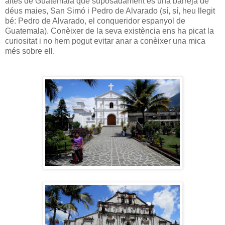
altes de Guatemala que suposadament és una barreja de
déus maies, San Simó i Pedro de Alvarado (sí, sí, heu llegit
bé: Pedro de Alvarado, el conqueridor espanyol de
Guatemala). Conèixer de la seva existència ens ha picat la
curiositat i no hem pogut evitar anar a conèixer una mica
més sobre ell.