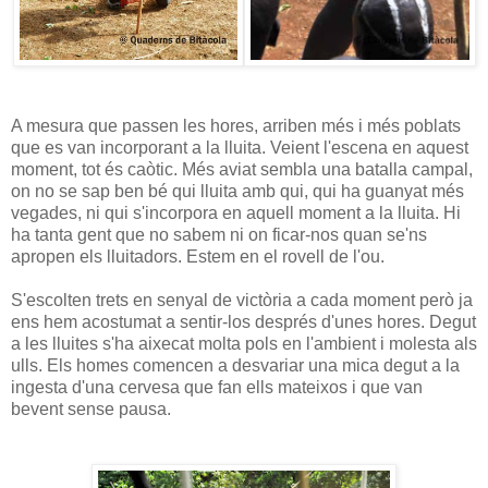
A mesura que passen les hores, arriben més i més poblats
que es van incorporant a la lluita. Veient l'escena en aquest
moment, tot és caòtic. Més aviat sembla una batalla campal,
on no se sap ben bé qui lluita amb qui, qui ha guanyat més
vegades, ni qui s'incorpora en aquell moment a la lluita. Hi
ha tanta gent que no sabem ni on ficar-nos quan se'ns
apropen els lluitadors. Estem en el rovell de l'ou.
S'escolten trets en senyal de victòria a cada moment però ja
ens hem acostumat a sentir-los després d'unes hores. Degut
a les lluites s'ha aixecat molta pols en l'ambient i molesta als
ulls. Els homes comencen a desvariar una mica degut a la
ingesta d'una cervesa que fan ells mateixos i que van
bevent sense pausa.