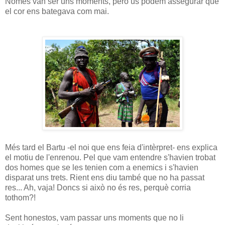
Només van ser uns moments, però us podem assegurar que
el cor ens bategava com mai.
Més tard el Bartu -el noi que ens feia d'intèrpret- ens explica
el motiu de l'enrenou. Pel que vam entendre s'havien trobat
dos homes que se les tenien com a enemics i s'havien
disparat uns trets. Rient ens diu també que no ha passat
res... Ah, vaja! Doncs si això no és res, perquè corria
tothom?!
Sent honestos, vam passar uns moments que no li