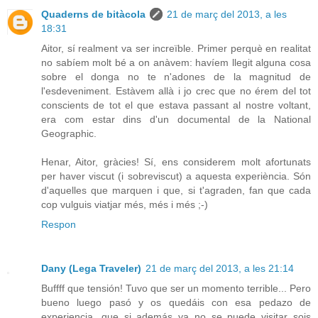
Quaderns de bitàcola
21 de març del 2013, a les
18:31
Aitor, sí realment va ser increïble. Primer perquè en realitat
no sabíem molt bé a on anàvem: havíem llegit alguna cosa
sobre el donga no te n'adones de la magnitud de
l'esdeveniment. Estàvem allà i jo crec que no érem del tot
conscients de tot el que estava passant al nostre voltant,
era com estar dins d'un documental de la National
Geographic.
Henar, Aitor, gràcies! Sí, ens considerem molt afortunats
per haver viscut (i sobreviscut) a aquesta experiència. Són
d'aquelles que marquen i que, si t'agraden, fan que cada
cop vulguis viatjar més, més i més ;-)
Respon
Dany (Lega Traveler)
21 de març del 2013, a les 21:14
Buffff que tensión! Tuvo que ser un momento terrible... Pero
bueno luego pasó y os quedáis con esa pedazo de
experiencia, que si además ya no se puede visitar sois