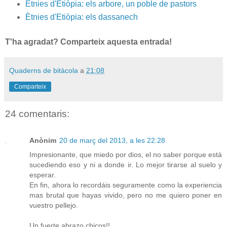
Ètnies d'Etiòpia: els arbore, un poble de pastors
Ètnies d'Etiòpia: els dassanech
T'ha agradat? Comparteix aquesta entrada!
Quaderns de bitàcola
a
21:08
Comparteix
24 comentaris:
Anònim
20 de març del 2013, a les 22:28
Impresionante, que miedo por dios, el no saber porque está
sucediendo eso y ni a donde ir. Lo mejor tirarse al suelo y
esperar.
En fin, ahora lo recordáis seguramente como la experiencia
mas brutal que hayas vivido, pero no me quiero poner en
vuestro pellejo.
Un fuerte abrazo chicos!!