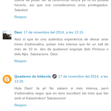
suerte de poder ver la ceremonia. Ahora ya no es posible
hacerlo, así que nos consideramos unos privilegiados.
Saludos!
Respon
Dani
17 de novembre del 2014, a les 13:15
Això sí que és una autèntica experiència de deixar anar
tones d'adrenalina, potser més intensa que fer un salt de
més de 10 m. des de qualsevol engorjat dels Pirineus o
dels Alps. Salutacions. Dani.
Respon
Quaderns de bitàcola
17 de novembre del 2014, a les
13:26
Hola Dani! Je je! No sabem si més intensa, però
d'adrenalina segur que en tens escoltant els trets que fan
amb el Kalashnikov! Salutacions!
Respon