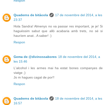
Respon
Quaderns de bitàcola
17 de novembre del 2014, a les
23:37
Hola Sandra! Almenys no va passar res important, je je! Si
haguéssim sabut que allò acabaria amb trets, no sé si
hauríem anat...A saber! :)
Respon
Gema de @divinossabores
18 de novembre del 2014, a
les 15:46
L'alcohol i les armes mai ha estat bones companyes de
viatge ;)
Jo m hagues cagat de por!!
Respon
Quaderns de bitàcola
18 de novembre del 2014, a les
16:57