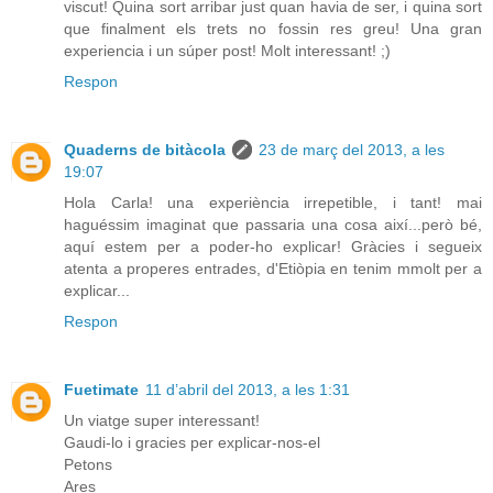
viscut! Quina sort arribar just quan havia de ser, i quina sort
que finalment els trets no fossin res greu! Una gran
experiencia i un súper post! Molt interessant! ;)
Respon
Quaderns de bitàcola
23 de març del 2013, a les
19:07
Hola Carla! una experiència irrepetible, i tant! mai
haguéssim imaginat que passaria una cosa així...però bé,
aquí estem per a poder-ho explicar! Gràcies i segueix
atenta a properes entrades, d'Etiòpia en tenim mmolt per a
explicar...
Respon
Fuetimate
11 d’abril del 2013, a les 1:31
Un viatge super interessant!
Gaudi-lo i gracies per explicar-nos-el
Petons
Ares