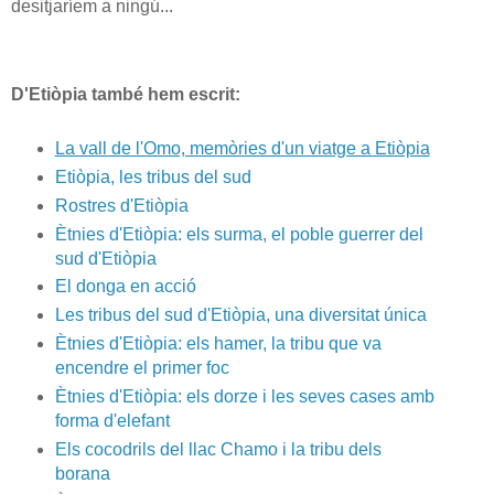
desitjaríem a ningú...
D'Etiòpia també hem escrit:
La vall de l'Omo, memòries d'un viatge a Etiòpia
Etiòpia, les tribus del sud
Rostres d'Etiòpia
Ètnies d'Etiòpia: els surma, el poble guerrer del
sud d'Etiòpia
El donga en acció
Les tribus del sud d'Etiòpia, una diversitat única
Ètnies d'Etiòpia: els hamer, la tribu que va
encendre el primer foc
Ètnies d'Etiòpia: els dorze i les seves cases amb
forma d'elefant
Els cocodrils del llac Chamo i la tribu dels
borana