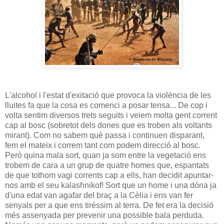
L'alcohol i l'estat d'exitació que provoca la violència de les
lluites fa que la cosa es comenci a posar tensa... De cop i
volta sentim diversos trets seguits i veiem molta gent corrent
cap al bosc (sobretot dels dones que es troben als voltants
mirant). Com no sabem què passa i continuen disparant,
fem el mateix i correm tant com podem direcció al bosc.
Però quina mala sort, quan ja som entre la vegetació ens
trobem de cara a un grup de quatre homes que, espantats
de que tothom vagi corrents cap a ells, han decidit apuntar-
nos amb el seu kalashnikof! Sort que un home i una dóna ja
d'una edat van agafar del braç a la Cèlia i ens van fer
senyals per a que ens tiréssim al terra. De fet era la decisió
més assenyada per prevenir una possible bala perduda.