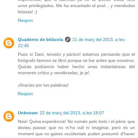
unos privilegiados. Me ha encantado el post... y mendudas
fotazas! ;)
Respon
Quaderns de bitàcola
21 de març del 2013, a les
22:45
Pues sí Dani, tensión y pánico! estamos pensando que el
fotógrafo famoso se libró porque se fue antes que nosotros.
Quizás podíamos haber hecho unas instantáneas del
momento crítico y vendérselas, je je!
¡Gracias por tus palabras!
Respon
Unknown
22 de març del 2013, a les 18:07
Nois! Quina experiència! No només pels trets i el pànic que
devieu passar que no m'ho vull ni imaginar, però és un
moment que no gaires occidentals poden presumir d'haver