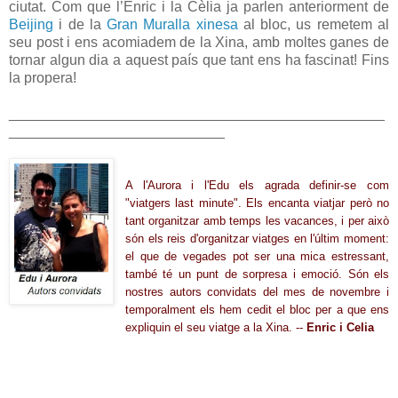
ciutat. Com que l’Enric i la Cèlia ja parlen anteriorment de
Beijing
i de la
Gran Muralla xinesa
al bloc, us remetem al
seu post i ens acomiadem de la Xina, amb moltes ganes de
tornar algun dia a aquest país que tant ens ha fascinat! Fins
la propera!
_______________________________________________
___________________________
A l'Aurora i l'Edu els agrada definir-se com
"viatgers last minute". Els encanta viatjar però no
tant organitzar amb temps les vacances, i per aix
ò
són els reis d'organitzar viatges en l'últim moment:
el que de vegades pot ser una mica estressant,
també té un punt de sorpresa i emoció. Són els
nostres autor
s convidats del mes de novembre i
t
emporalment
els hem cedit
e
l bloc per a que ens
expliquin
el seu viatge a la Xina
. --
Enric i Celia