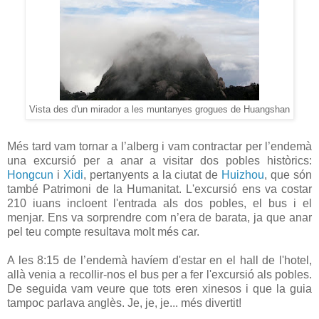
Vista des d'un mirador a les muntanyes grogues de Huangshan
Més tard vam tornar a l’alberg i vam contractar per l’endemà
una excursió per a anar a visitar dos pobles històrics:
Hongcun
i
Xidi
, pertanyents a la ciutat de
Huizhou
, que són
també Patrimoni de la Humanitat. L'excursió ens va costar
210 iuans incloent l'entrada als dos pobles, el bus i el
menjar. Ens va sorprendre com n’era de barata, ja que anar
pel teu compte resultava molt més car.
A les 8:15 de l’endemà havíem d'estar en el hall de l'hotel,
allà venia a recollir-nos el bus per a fer l'excursió als pobles.
De seguida vam veure que tots eren xinesos i que la guia
tampoc parlava anglès. Je, je, je... més divertit!