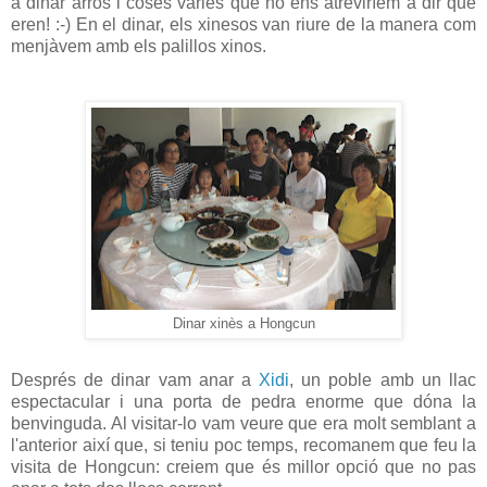
a dinar arròs i coses varies que no ens atreviríem a dir que
eren! :-) En el dinar, els xinesos van riure de la manera com
menjàvem amb els palillos xinos.
Dinar xinès a Hongcun
Després de dinar vam anar a
Xidi
, un poble amb un llac
espectacular i una porta de pedra enorme que dóna la
benvinguda. Al visitar-lo vam veure que era molt semblant a
l'anterior així que, si teniu poc temps, recomanem que feu la
visita de Hongcun: creiem que és millor opció que no pas