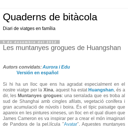
Quaderns de bitàcola
Diari de viatges en família
5 de desembre del 2012
Les muntanyes grogues de Huangshan
Autors convidats:
Aurora i Edu
Versión en español
Si hi ha un lloc que ens ha agradat especialment en el
nostre viatge per la
Xina
, aquest ha estat
Huangshan
, és a
dir, les
Muntanyes grogues
: una serralada que es troba al
sud de Shanghai amb cingles afilats, vegetació conífera i
gran acumulació de núvols i boira. És el típic paisatge que
apareix en les pintures xineses, un lloc en el qual diuen que
James Cameron es va inspirar per a crear el món imaginari
de Pandora de la pel.lícula "
Avatar
". Aquestes muntanyes