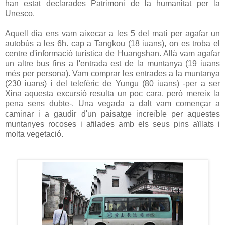
han estat declarades Patrimoni de la humanitat per la
Unesco.
Aquell dia ens vam aixecar a les 5 del matí per agafar un
autobús a les 6h. cap a Tangkou (18 iuans), on es troba el
centre d'informació turística de Huangshan. Allà vam agafar
un altre bus fins a l'entrada est de la muntanya (19 iuans
més per persona). Vam comprar les entrades a la muntanya
(230 iuans) i del telefèric de Yungu (80 iuans) -per a ser
Xina aquesta excursió resulta un poc cara, però mereix la
pena sens dubte-. Una vegada a dalt vam començar a
caminar i a gaudir d'un paisatge increïble per aquestes
muntanyes rocoses i afilades amb els seus pins aïllats i
molta vegetació.