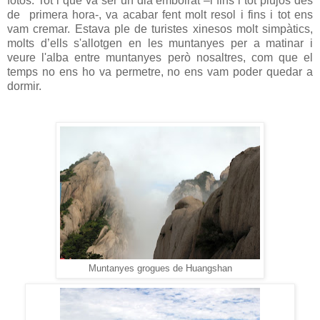
fotos. Tot i que va ser un dia emboirat –i fins i tot plujós des
de primera hora-, va acabar fent molt resol i fins i tot ens
vam cremar. Estava ple de turistes xinesos molt simpàtics,
molts d’ells s'allotgen en les muntanyes per a matinar i
veure l'alba entre muntanyes però nosaltres, com que el
temps no ens ho va permetre, no ens vam poder quedar a
dormir.
Muntanyes grogues de Huangshan