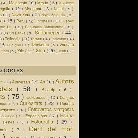
Melanesia
( 8 )
Mexic
( 6 )
s
( 4 )
Moldavia
ngolia
( 12 )
Myanmar
( 8 )
Nepal
( 5 )
Nova York
( 7 )
ua
( 3 )
Nova Zelanda
( 3 )
ia
( 18 )
Peru
( 12 )
Polinesia
( 3 )
Quebec
gne Unit
( 2 )
Republica Dominicana
( 2 )
Sudamerica
( 44 )
r
( 3 )
Sri Lanka
( 3 )
Tailandia
( 9 )
 3 )
Taiwan
( 4 )
Tanzania
( 4 )
( 6 )
Vanuatu
Uzbekistan
( 5 )
Uruguai
( 1 )
Xina
( 20 )
Xile
( 11 )
etnam
( 5 )
Àsia
( 2 )
EGORIES
Autors
Aniversari
( 7 )
Art
( 6 )
ent
( 4 )
idats
( 58 )
Blogtrip
( 6 )
ats
( 75 )
Concursos
( 13 )
Congres
Curiositats
( 23 )
Deserts
l mon
( 3 )
Entrevistes viatgeres
Despeses
( 4 )
Fauna
Exposicions
( 7 )
Equipatge
( 1 )
 )
Fotografia
( 29 )
Festes
( 5 )
Gent del mon
nomia
( 7 )
5 )
Guerra
( 11 )
Humor
( 8 )