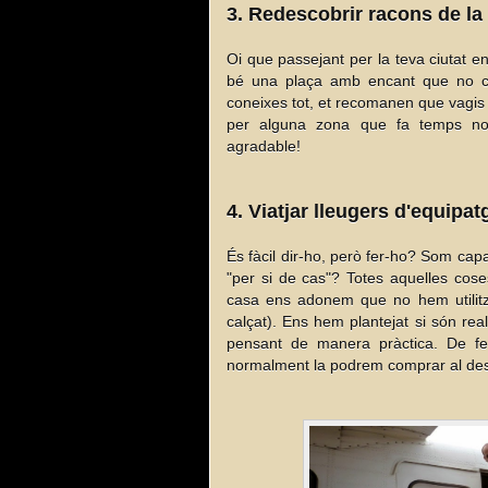
3
. Redescobrir racons de la 
Oi que passejant per la teva ciutat 
bé una plaça amb encant que no con
coneixes tot, et recomanen que vagis a
per alguna zona que fa temps no
agradable!
4. Viatjar lleugers d'equipat
És fàcil dir-ho, però fer-ho? Som cap
"per si de cas"? Totes aquelles cos
casa ens adonem que no hem utilitza
calçat). Ens hem plantejat si són re
pensant de manera pràctica. De fe
normalment la podrem comprar al des