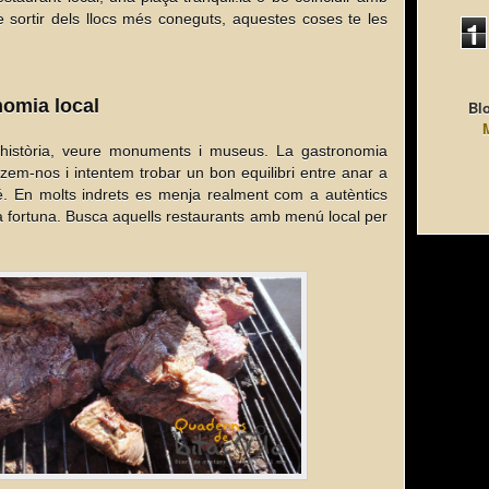
 sortir dels llocs més coneguts, aquestes coses te les
1
nomia local
Blo
 història, veure monuments i museus. La gastronomia
tzem-nos i intentem trobar un bon equilibri entre anar a
bé. En molts indrets es menja realment com a autèntics
a fortuna. Busca aquells restaurants amb menú local per