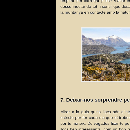
respirar per carregar piles? Viatjar é
desconnectar de tot i sentir que des
la muntanya en contacte amb la natura
7. Deixar-nos sorprendre pel
Mirar a la guia quins llocs són d'int
estricte per fer cada dia que et trobe
per tu mateix. De vegades ficar-te pe
llocs ben interessants, com un bon re