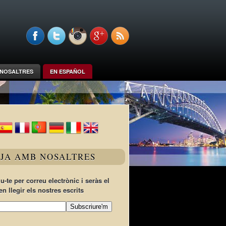
NOSALTRES
EN ESPAÑOL
TJA AMB NOSALTRES
u-te per correu electrònic i seràs el
en llegir els nostres escrits