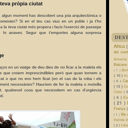
teva pròpia ciutat
en algun moment has descobert una joia arquitectònica o
eixies? Si en el teu cas vius en un poble i ja t'ho
 la teva ciutat més propera i facis l'exercici de passejar
 hi anaves. Segur que t'emportes alguna sorpresa
DES
Africa
del nor
ge
Armeni
Balcan
aços en un viatge de deu dies de no ficar a la maleta els
Ber
( 1 )
es que creiem imprescindibles però que quan tornem a
( 10 )
Br
t o que no ens hem ficat (en el cas de la roba i els
Ca
( 5 )
alment necessàries? Hauríem de fer la maleta o motxilla
( 13 )
Co
t, qualsevol cosa que necessitem en cas d'urgència
Cuba
( 
tí.
( 6 )
Es
( 21 )
França
Ill
( 1 )
Irlanda 
( 2 )
Lib