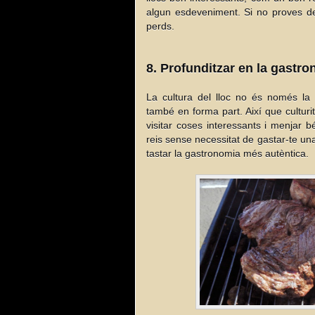
algun esdeveniment. Si no proves de
perds.
8. Profunditzar en la gastro
La cultura del lloc no és només la
també en forma part. Així que culturi
visitar coses interessants i menjar 
reis sense necessitat de gastar-te un
tastar la gastronomia més autèntica.