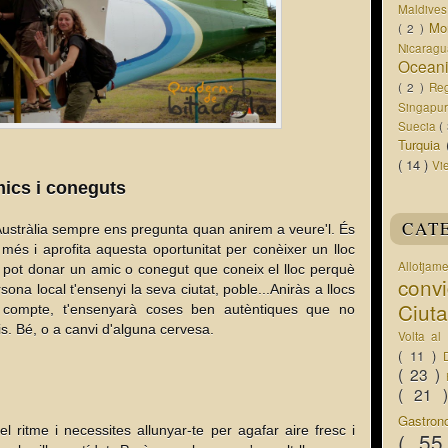
Maldive
Mo
( 2 )
Nicarag
Ocean
( 2 )
Re
Singapu
Suecia
(
Turquia
( 14 )
Vi
mics i coneguts
CAT
Austràlia sempre ens pregunta quan anirem a veure'l. És
més i aprofita aquesta oportunitat per conèixer un lloc
Allotjam
t pot donar un amic o conegut que coneix el lloc perquè
conv
sona local t'ensenyi la seva ciutat, poble...Aniràs a llocs
Ciut
 compte, t'ensenyarà coses ben autèntiques que no
is. Bé, o a canvi d'alguna cervesa.
Volta a
( 11 )
( 23 )
( 21
Gastro
l ritme i necessites allunyar-te per agafar aire fresc i
( 5