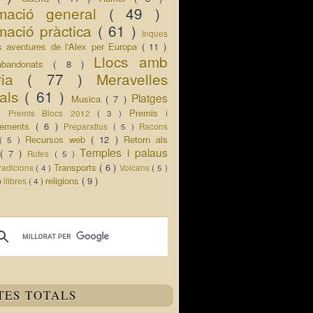
rmació general
( 49 )
mació pràctica
( 61 )
Inques
s aventures de l'Alex per Europa
( 11 )
Llocs amb
abandonats
( 8 )
oria
( 77 )
Meravelles
rals
( 61 )
Platges
Musica
( 7 )
 )
Premis i
Premis Blocs 2012
( 3 )
ixements
( 6 )
Preparatius
( 5 )
Racons
Recursos web
( 12 )
Retorn als
( 5 )
Temples i palaus
s
( 7 )
Rutes
( 5 )
Transports
( 6 )
radicions
( 4 )
Volcans
( 5 )
religions
( 9 )
 )
llibres
( 4 )
TES TOTALS