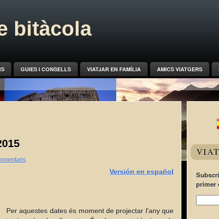
 bitàcola
RS
GUIES I CONSELLS
VIATJAR EN FAMÍLIA
AMICS VIATGERS
2015
VIA
omentaris
Versión en español
Subscri
primer 
Per aquestes dates és moment de projectar l'any que