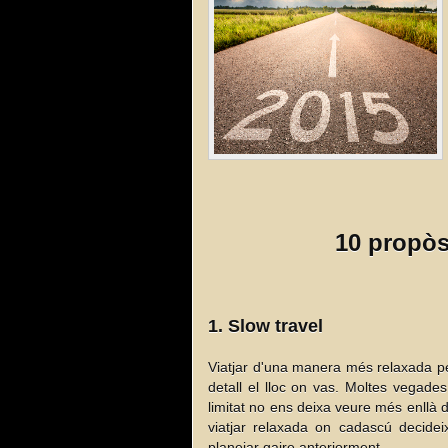
10 propòs
1. Slow travel
Viatjar d'una manera més relaxada per
detall el lloc on vas. Moltes vegad
limitat no ens deixa veure més enllà 
viatjar relaxada on cadascú decid
planejar gaire anteriorment.