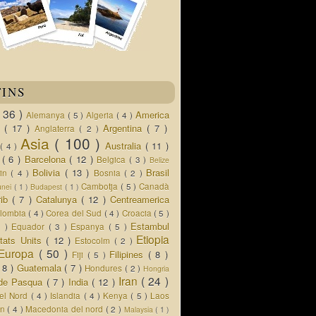
TINS
( 36 )
America
Alemanya
( 5 )
Algeria
( 4 )
d
( 17 )
Argentina
( 7 )
Anglaterra
( 2 )
Asia
( 100 )
Australia
( 11 )
a
( 4 )
s
( 6 )
Barcelona
( 12 )
Belgica
( 3 )
Belize
Bolivia
( 13 )
Brasil
lin
( 4 )
Bosnia
( 2 )
Cambotja
( 5 )
Canadà
unei
( 1 )
Budapest
( 1 )
rib
( 7 )
Catalunya
( 12 )
Centreamerica
lombia
( 4 )
Corea del Sud
( 4 )
Croacia
( 5 )
Estambul
5 )
Equador
( 3 )
Espanya
( 5 )
Etiopia
tats Units
( 12 )
Estocolm
( 2 )
Europa
( 50 )
Filipines
( 8 )
Fiji
( 5 )
( 8 )
Guatemala
( 7 )
Hondures
( 2 )
Hongria
Iran
( 24 )
a de Pasqua
( 7 )
India
( 12 )
del Nord
( 4 )
Islandia
( 4 )
Kenya
( 5 )
Laos
an
( 4 )
Macedonia del nord
( 2 )
Malaysia
( 1 )