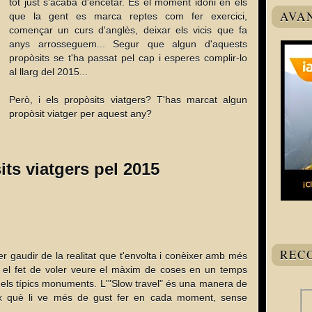
tot just s'acaba d'encetar. És el moment idoni en els
AVA
que la gent es marca reptes com fer exercici,
començar un curs d'anglès, deixar els vicis que fa
anys arrosseguem... Segur que algun d'aquests
propòsits se t'ha passat pel cap i esperes complir-lo
al llarg del 2015...
Però, i els propòsits viatgers? T'has marcat algun
propòsit viatger per aquest any?
its viatgers pel 2015
REC
 gaudir de la realitat que t'envolta i conèixer amb més
es el fet de voler veure el màxim de coses en un temps
dels típics monuments. L'"Slow travel" és una manera de
eix què li ve més de gust fer en cada moment, sense