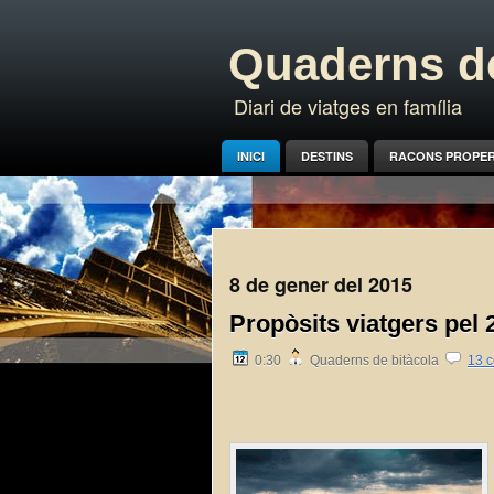
Quaderns de
Diari de viatges en família
INICI
DESTINS
RACONS PROPE
8 de gener del 2015
Propòsits viatgers pel 
0:30
Quaderns de bitàcola
13 c