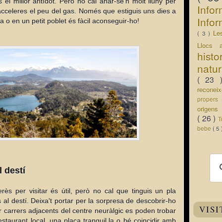
s el millor antídot. Però no cal anar-se'n molt lluny per
Info
acceleres el peu del gas. Només que estiguis uns dies a
Infor
 o en un petit poblet és fàcil aconseguir-ho!
Le
( 3 )
Llocs 
hist
natu
( 23
recone
propers
origen
( 26 )
T
bebe
( 5
 destí
erès per visitar és útil, però no cal que tinguis un pla
s al destí. Deixa't portar per la sorpresa de descobrir-ho
VISI
r carrers adjacents del centre neuràlgic es poden trobar
staurant local, una plaça tranquil.la o bé coincidir amb