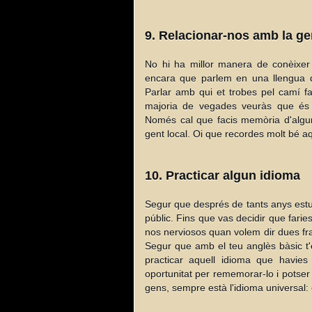
9. Relacionar-nos amb la ge
No hi ha millor manera de conèixer
encara que parlem en una llengua di
Parlar amb qui et trobes pel camí far
majoria de vegades veuràs que és 
Només cal que facis memòria d'algun
gent local. Oi que recordes molt bé aq
10. Practicar algun idioma
Segur que després de tants anys estudi
públic. Fins que vas decidir que fari
nos nerviosos quan volem dir dues fr
Segur que amb el teu anglès bàsic t'
practicar aquell idioma que havie
oportunitat per rememorar-lo i potser 
gens, sempre està l'idioma universal: 