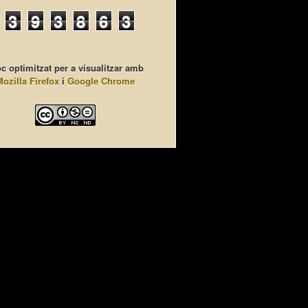
3
9
3
8
6
3
c optimitzat per a visualitzar amb
Mozilla Firefox
i
Google Chrome