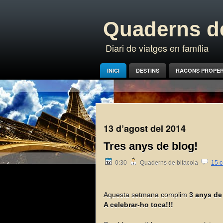
Quaderns de
Diari de viatges en família
INICI
DESTINS
RACONS PROPE
13 d’agost del 2014
Tres anys de blog!
0:30
Quaderns de bitàcola
15 c
Aquesta setmana complim
3 anys de
A celebrar-ho toca!!!