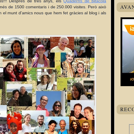
s!!! Després de tres anys, els
Quaderns de bitàcola
AVA
més de 1500 comentaris i de 250.000 visites. Però això
ón el munt d'amics nous que hem fet gràcies al blog i als
REC