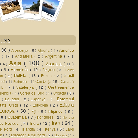
TINS
( 36 )
America
Alemanya
( 5 )
Algeria
( 4 )
d
( 17 )
Argentina
( 7 )
Anglaterra
( 2 )
Asia
( 100 )
Australia
( 11 )
a
( 4 )
s
( 6 )
Barcelona
( 12 )
Belgica
( 3 )
Belize
Bolivia
( 13 )
Brasil
lin
( 4 )
Bosnia
( 2 )
Cambotja
( 5 )
Canadà
unei
( 1 )
Budapest
( 1 )
rib
( 7 )
Catalunya
( 12 )
Centreamerica
lombia
( 4 )
Corea del Sud
( 4 )
Croacia
( 5 )
Estambul
5 )
Equador
( 3 )
Espanya
( 5 )
Etiopia
tats Units
( 12 )
Estocolm
( 2 )
Europa
( 50 )
Filipines
( 8 )
Fiji
( 5 )
( 8 )
Guatemala
( 7 )
Hondures
( 2 )
Hongria
Iran
( 24 )
a de Pasqua
( 7 )
India
( 12 )
del Nord
( 4 )
Islandia
( 4 )
Kenya
( 5 )
Laos
an
( 4 )
Macedonia del nord
( 2 )
Malaysia
( 1 )