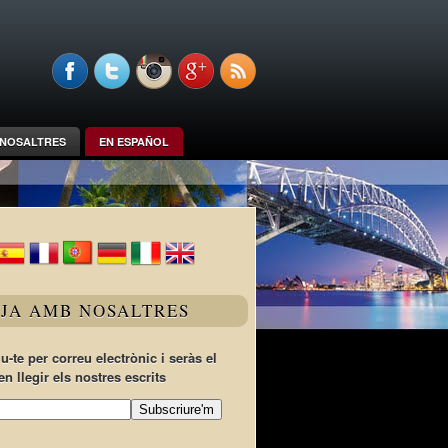
NOSALTRES
EN ESPAÑOL
TJA AMB NOSALTRES
u-te per correu electrònic i seràs el
en llegir els nostres escrits