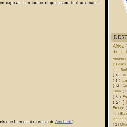
em explicat, com també el que estem fent ara mateix:
DES
Africa
del nor
Armeni
Balcan
Ber
( 1 )
( 10 )
Br
Ca
( 5 )
( 13 )
Co
Cuba
( 
( 6 )
Es
( 21 )
França
Ill
( 1 )
Irlanda 
 els que hem estat (cortesia de
Amcharts
)
( 2 )
Lib