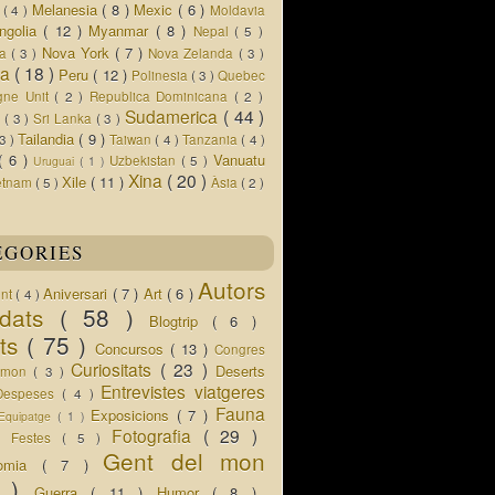
Melanesia
( 8 )
Mexic
( 6 )
s
( 4 )
Moldavia
ngolia
( 12 )
Myanmar
( 8 )
Nepal
( 5 )
Nova York
( 7 )
ua
( 3 )
Nova Zelanda
( 3 )
ia
( 18 )
Peru
( 12 )
Polinesia
( 3 )
Quebec
gne Unit
( 2 )
Republica Dominicana
( 2 )
Sudamerica
( 44 )
r
( 3 )
Sri Lanka
( 3 )
Tailandia
( 9 )
 3 )
Taiwan
( 4 )
Tanzania
( 4 )
( 6 )
Vanuatu
Uzbekistan
( 5 )
Uruguai
( 1 )
Xina
( 20 )
Xile
( 11 )
etnam
( 5 )
Àsia
( 2 )
EGORIES
Autors
Aniversari
( 7 )
Art
( 6 )
ent
( 4 )
idats
( 58 )
Blogtrip
( 6 )
ats
( 75 )
Concursos
( 13 )
Congres
Curiositats
( 23 )
Deserts
l mon
( 3 )
Entrevistes viatgeres
Despeses
( 4 )
Fauna
Exposicions
( 7 )
Equipatge
( 1 )
 )
Fotografia
( 29 )
Festes
( 5 )
Gent del mon
nomia
( 7 )
5 )
Guerra
( 11 )
Humor
( 8 )