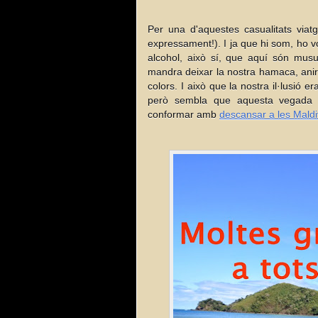
Per una d'aquestes casualitats viat
expressament!). I ja que hi som, ho v
alcohol, això sí, que aquí són musul
mandra deixar la nostra hamaca, ani
colors. I això que la nostra il·lusió
però sembla que aquesta vegada 
conformar amb
descansar a les Mald