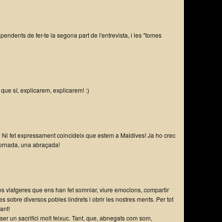
endents de fer-te la segona part de l'entrevista, i les "tomes
 que sí, explicarem, explicarem! :)
a! Ni fet expressament coincideix que estem a Maldives! Ja ho crec
tornada, una abraçada!
es viatgeres que ens han fet somniar, viure emocions, compartir
 sobre diversos pobles iindrets i obrir les nostres ments. Per tot
jant!
er un sacrifici molt feixuc. Tant, que, abnegats com som,