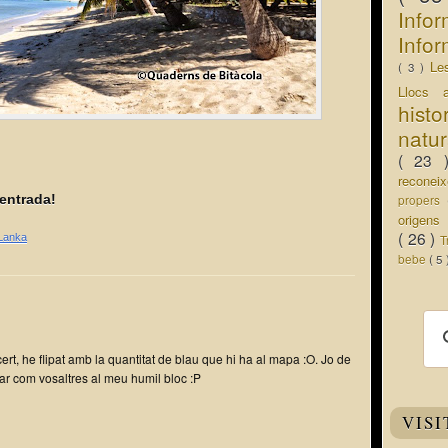
Info
Infor
Le
( 3 )
Llocs 
hist
natu
( 23
recone
entrada!
propers
origen
( 26 )
 Lanka
T
bebe
( 5
 cert, he flipat amb la quantitat de blau que hi ha al mapa :O. Jo de
icar com vosaltres al meu humil bloc :P
VISI