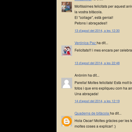
Moltíssimes felicitats per aquest an
la vostra bitàcola.
El "collage", està genial!
Petons i abraçades!!
13 d’agost del 2014, a les 12:30
Verónica Paz
ha dit...
Felicitats!!! i mes encara per celebr
13 d’agost del 2014, a les 22:48
Anònim ha dit...
Parella! Moltes felicitats! Està molt
fotos i que ens expliqueu com ha an
Una abraçada!
14 d’agost del 2014, a les 12:19
Quaderns de bitàcola
ha dit...
Hola Oscar! Moltes gràcies per les 
moltes coses a explicar! :)