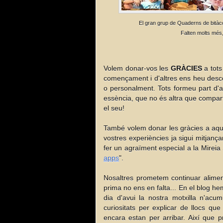
El gran grup de Quaderns de bitàcol
Falten molts més,
Volem donar-vos les
GRÀCIES
a tots
començament i d'altres ens heu descob
o personalment. Tots formeu part d'aq
essència, que no és altra que compart
el seu!
També volem donar les gràcies a aque
vostres experiències ja sigui mitjança
fer un agraïment especial a la Mireia 
apps
".
Nosaltres prometem continuar alimen
prima no ens en falta... En el blog h
dia d'avui la nostra motxilla n'ac
curiositats per explicar de llocs que
encara estan per arribar. Així que