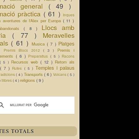
rmació general
( 49 )
mació pràctica
( 61 )
Inques
s aventures de l'Alex per Europa
( 11 )
Llocs amb
abandonats
( 8 )
oria
( 77 )
Meravelles
rals
( 61 )
Platges
Musica
( 7 )
 )
Premis i
Premis Blocs 2012
( 3 )
ixements
( 6 )
Preparatius
( 5 )
Racons
Recursos web
( 12 )
Retorn als
( 5 )
Temples i palaus
s
( 7 )
Rutes
( 5 )
Transports
( 6 )
radicions
( 4 )
Volcans
( 5 )
religions
( 9 )
 )
llibres
( 4 )
TES TOTALS