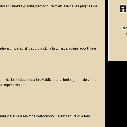
iversari i moltes gràcies per incloure'm en una de les pàgines de
1
Blo
ar-ho a un paradís!! gaudiu molt i a la tornada volem report!! jeje
 bé això de celebrar-ho a les Maldives... Ja tenim ganes de veure
at aquest viatge!
teves paraules! Ara toca celebrar-ho. Estem segurs que tens