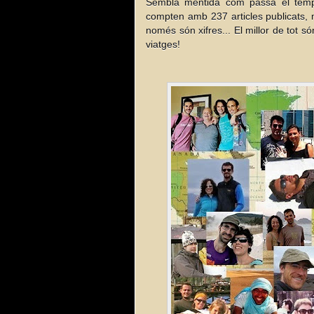
Sembla mentida com passa el temp
compten amb 237 articles publicats, 
només són xifres... El millor de tot s
viatges!