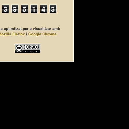
3
9
5
1
4
3
c optimitzat per a visualitzar amb
Mozilla Firefox
i
Google Chrome