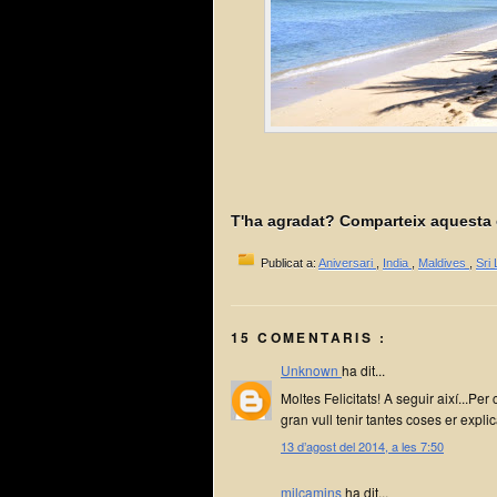
T'ha agradat? Comparteix aquesta 
Publicat a:
Aniversari
,
India
,
Maldives
,
Sri
15 COMENTARIS :
Unknown
ha dit...
Moltes Felicitats! A seguir així...Per
gran vull tenir tantes coses er expl
13 d’agost del 2014, a les 7:50
milcamins
ha dit...