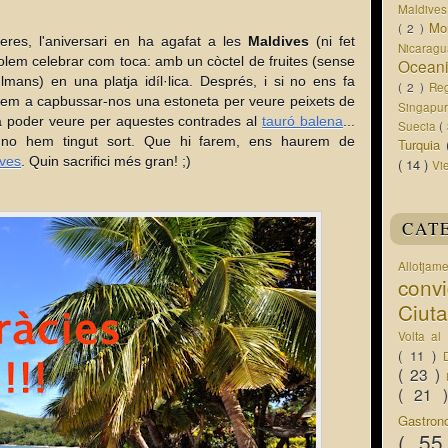
Maldive
Mo
( 2 )
geres, l'aniversari en ha agafat a les
Maldives
(ni fet
Nicarag
olem celebrar com toca: amb un còctel de fruites (sense
Ocean
mans) en una platja idíl·lica. Després, i si no ens fa
( 2 )
Re
rem a capbussar-nos una estoneta per veure peixets de
Singapu
 era poder veure per aquestes contrades al
tauró balena
...
Suecia
(
no hem tingut sort. Que hi farem, ens haurem de
Turquia
ives
. Quin sacrifici més gran! ;)
( 14 )
Vi
CAT
Allotjam
conv
Ciut
Volta a
( 11 )
( 23 )
( 21
Gastro
( 5