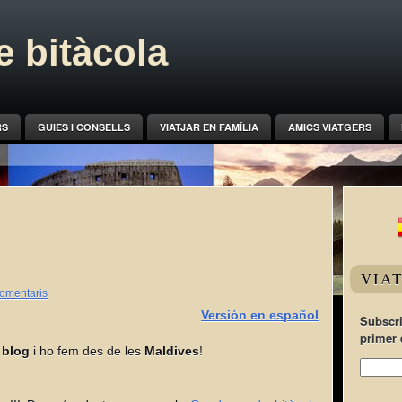
 bitàcola
RS
GUIES I CONSELLS
VIATJAR EN FAMÍLIA
AMICS VIATGERS
VIA
omentaris
Versión en español
Subscri
primer 
 blog
i ho fem des de les
Maldives
!