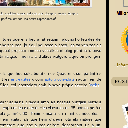
a: col.laboradors, entrevistats, bloggers, amics viatgers...
 però volíem fer una petita representació!
 i totes que ens heu anat seguint, alguns ho feu des del
ert fa poc, ja sigui pel boca a boca, les xarxes socials
uest projecte i sense vosaltres el blog perdria la seva
ir viatges i motivar a d'altres viatgers a que emprenguin
+ infor
lls que heu col·laborat en els Quaderns compartint les
nt les
entrevistes
o com
autors convidats
i aquí hem de
POS
Siles, col·laboradora amb la seva pròpia secció: "
webs i
tant aquesta bitàcola amb els nostres viatges! Matèria
em explicat les experiències viscudes en 35 països però a
umula ja més 60. Tenim encara un munt d'anècdotes i
 hem visitat, als que hem d'afegir tots els viatges que
 prometem que poc a poc anirem desgranant, un a un,