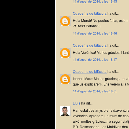
14 d’agost del 2014, a les 18:45
Quaderns de bitàcola
ha dit...
Hola Mercè! No podies faltar, estem p
·falses"! Petons! :)
14 d’agost del 2014, a les 18:46
Quaderns de bitàcola
ha dit...
Hola Verónica! Moltes gràcies! I tant
14 d’agost del 2014, a les 18:47
Quaderns de bitàcola
ha dit...
Ibana i Marc: Moltes gràcies parell
que us explicarem. Ens veiem a la 
14 d’agost del 2014, a les 18:51
Lluis
ha dit...
Han estat tres anys plens d,aventur
vivències, aprendre un munt de coses
això, moltes gràcies... I a seguir viat
P.D. Descansar a Les Maldives deu s