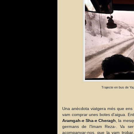
Trajecte en bus de Ya
Una anècdota viatgera més que ens no
vam comprar unes botes d'aigua. Ent
Aramgah-e Sha-e Cheragh
, la mesq
germans de l'Imam Reza-. Va ser
acompanyar-nos, que la vam trobar. 