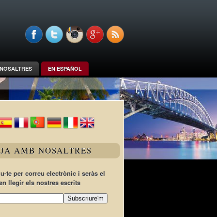
NOSALTRES
EN ESPAÑOL
TJA AMB NOSALTRES
u-te per correu electrònic i seràs el
en llegir els nostres escrits