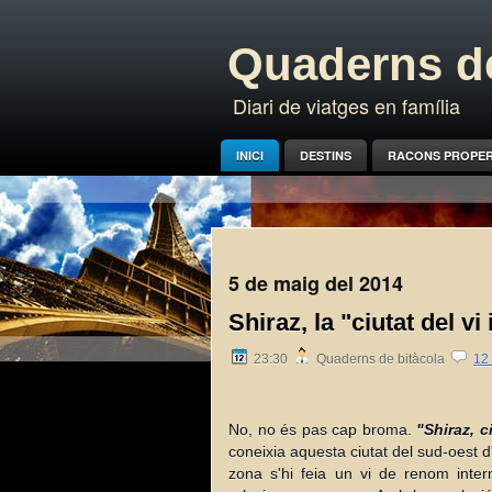
Quaderns de
Diari de viatges en família
INICI
DESTINS
RACONS PROPE
5 de maig del 2014
Shiraz, la "ciutat del vi
23:30
Quaderns de bitàcola
12
No, no és pas cap broma.
"Shiraz, c
coneixia aquesta ciutat del sud-oest 
zona s'hi feia un vi de renom inter