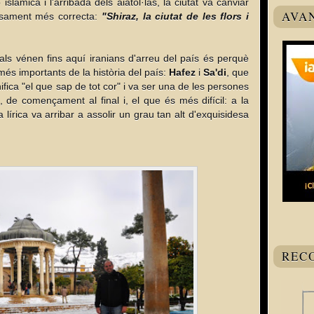
slàmica i l'arribada dels aiatol·làs, la ciutat va canviar
AVA
osament més correcta:
"Shiraz, la ciutat de les flors i
als vénen fins aquí iranians d'arreu del país és perquè
és importants de la història del país:
Hafez
i
Sa'di
, que
gnifica "el que sap de tot cor" i va ser una de les persones
 de començament al final i, el que és més difícil: a la
 lírica va arribar a assolir un grau tan alt d'exquisidesa
REC