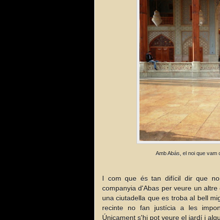
Amb Abás, el noi que vam 
I com que és tan difícil dir que n
companyia d'Abas per veure un altre 
una ciutadella que es troba al bell mig 
recinte no fan justícia a les impo
Únicament s'hi pot veure el jardí i al