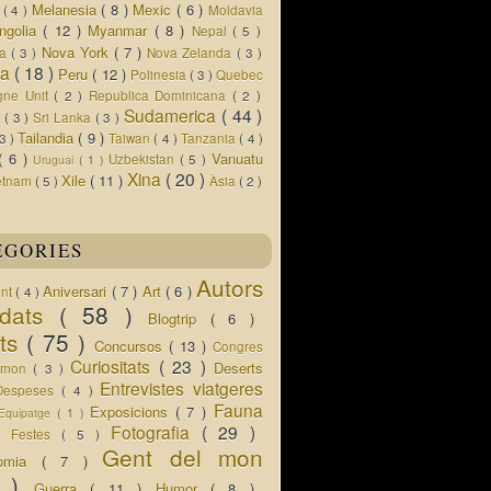
Melanesia
( 8 )
Mexic
( 6 )
s
( 4 )
Moldavia
ngolia
( 12 )
Myanmar
( 8 )
Nepal
( 5 )
Nova York
( 7 )
ua
( 3 )
Nova Zelanda
( 3 )
ia
( 18 )
Peru
( 12 )
Polinesia
( 3 )
Quebec
gne Unit
( 2 )
Republica Dominicana
( 2 )
Sudamerica
( 44 )
r
( 3 )
Sri Lanka
( 3 )
Tailandia
( 9 )
 3 )
Taiwan
( 4 )
Tanzania
( 4 )
( 6 )
Vanuatu
Uzbekistan
( 5 )
Uruguai
( 1 )
Xina
( 20 )
Xile
( 11 )
etnam
( 5 )
Àsia
( 2 )
EGORIES
Autors
Aniversari
( 7 )
Art
( 6 )
ent
( 4 )
idats
( 58 )
Blogtrip
( 6 )
ats
( 75 )
Concursos
( 13 )
Congres
Curiositats
( 23 )
Deserts
l mon
( 3 )
Entrevistes viatgeres
Despeses
( 4 )
Fauna
Exposicions
( 7 )
Equipatge
( 1 )
 )
Fotografia
( 29 )
Festes
( 5 )
Gent del mon
nomia
( 7 )
5 )
Guerra
( 11 )
Humor
( 8 )