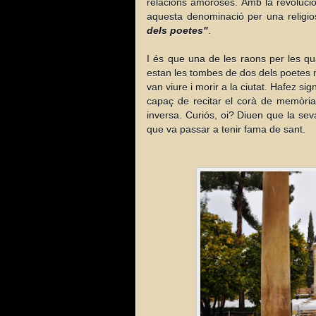
relacions amoroses. Amb la revolució i
aquesta denominació per una religi
dels poetes"
.
I és que una de les raons per les qu
estan les tombes de dos dels poetes m
van viure i morir a la ciutat. Hafez si
capaç de recitar el corà de memòria,
inversa. Curiós, oi? Diuen que la seva
que va passar a tenir fama de sant.