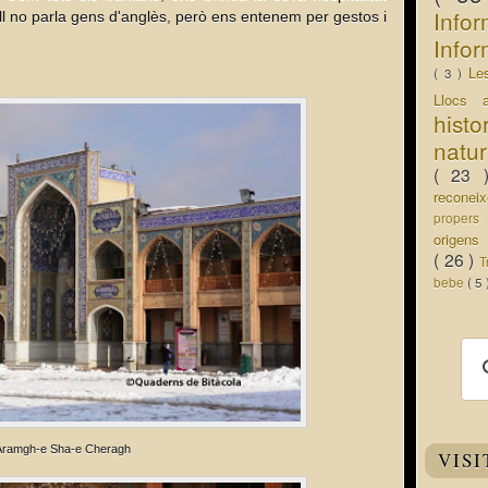
Info
ell no parla gens d'anglès, però ens entenem per gestos i
Infor
Le
( 3 )
Llocs 
hist
natu
( 23
recone
propers
origen
( 26 )
T
bebe
( 5
Aramgh-e Sha-e Cheragh
VISI