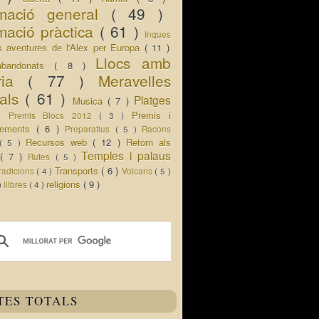
rmació general
( 49 )
mació pràctica
( 61 )
Inques
s aventures de l'Alex per Europa
( 11 )
Llocs amb
abandonats
( 8 )
oria
( 77 )
Meravelles
rals
( 61 )
Platges
Musica
( 7 )
 )
Premis i
Premis Blocs 2012
( 3 )
ixements
( 6 )
Preparatius
( 5 )
Racons
Recursos web
( 12 )
Retorn als
( 5 )
Temples i palaus
s
( 7 )
Rutes
( 5 )
Transports
( 6 )
radicions
( 4 )
Volcans
( 5 )
religions
( 9 )
 )
llibres
( 4 )
TES TOTALS