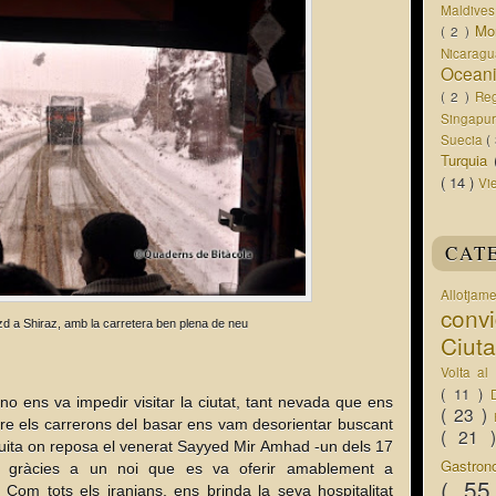
Maldive
Mo
( 2 )
Nicarag
Ocean
( 2 )
Re
Singapu
Suecia
(
Turquia
( 14 )
Vi
CAT
Allotjam
conv
zd a Shiraz, amb la carretera ben plena de neu
Ciut
Volta a
( 11 )
 ens va impedir visitar la ciutat, tant nevada que ens
( 23 )
re els carrerons del basar ens vam desorientar buscant
( 21
uita on reposa el venerat Sayyed Mir Amhad -un dels 17
Gastro
 gràcies a un noi que es va oferir amablement a
( 5
Com tots els iranians, ens brinda la seva hospitalitat