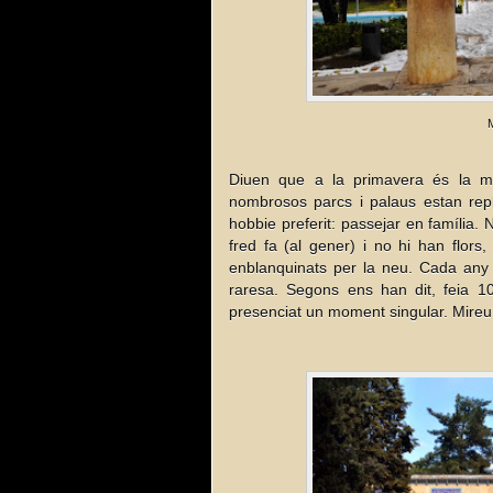
M
Diuen que a la primavera és la mi
nombrosos parcs i palaus estan reple
hobbie preferit: passejar en família.
fred fa (al gener) i no hi han flors,
enblanquinats per la neu. Cada any 
raresa. Segons ens han dit, feia
presenciat un moment singular. Mireu 