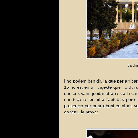
Jardin
I ho podem ben dir, ja que per arriba
16 hores, en un trajecte que no dur
que ens vam quedar atrapats a la car
ens tocaria fer nit a l'autobús però
presència per anar obrint camí als ve
en teniu la prova: