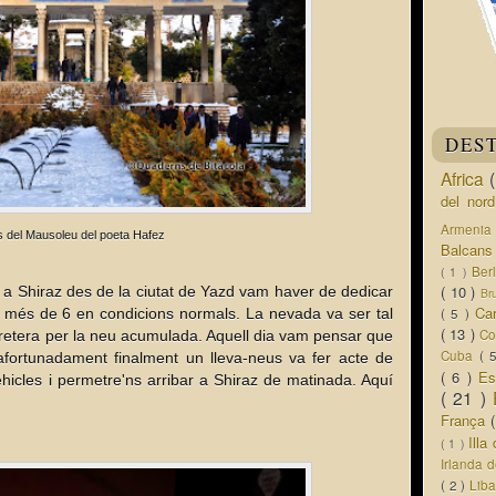
DES
Africa
del nor
Armeni
s del Mausoleu del poeta Hafez
Balcan
Ber
( 1 )
( 10 )
r a Shiraz des de la ciutat de Yazd vam haver de dedicar
Br
Ca
a més de 6 en condicions normals. La nevada va ser tal
( 5 )
( 13 )
Co
retera per la neu acumulada. Aquell dia vam pensar que
Cuba
( 
 afortunadament finalment un lleva-neus va fer acte de
( 6 )
Es
hicles i permetre'ns arribar a Shiraz de matinada. Aquí
( 21 )
França
Ill
( 1 )
Irlanda 
( 2 )
Lib