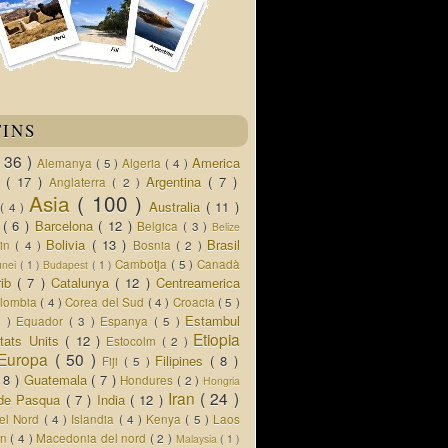
TINS
( 36 )
America
Alemanya
( 5 )
Algeria
( 4 )
d
( 17 )
Argentina
( 7 )
Anglaterra
( 2 )
Asia
( 100 )
Australia
( 11 )
a
( 4 )
s
( 6 )
Barcelona
( 12 )
Belgica
( 3 )
Belize
Bolivia
( 13 )
Brasil
lin
( 4 )
Bosnia
( 2 )
Cambotja
( 5 )
Canadà
unei
( 1 )
Budapest
( 1 )
rib
( 7 )
Catalunya
( 12 )
Centreamerica
lombia
( 4 )
Corea del Sud
( 4 )
Croacia
( 5 )
Estambul
5 )
Equador
( 3 )
Espanya
( 5 )
Etiopia
tats Units
( 12 )
Estocolm
( 2 )
Europa
( 50 )
Filipines
( 8 )
Fiji
( 5 )
( 8 )
Guatemala
( 7 )
Hondures
( 2 )
Hongria
Iran
( 24 )
a de Pasqua
( 7 )
India
( 12 )
del Nord
( 4 )
Islandia
( 4 )
Kenya
( 5 )
Laos
an
( 4 )
Macedonia del nord
( 2 )
Malaysia
( 1 )