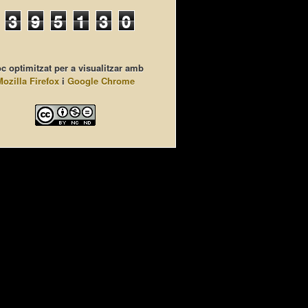
3
9
5
1
3
0
c optimitzat per a visualitzar amb
Mozilla Firefox
i
Google Chrome