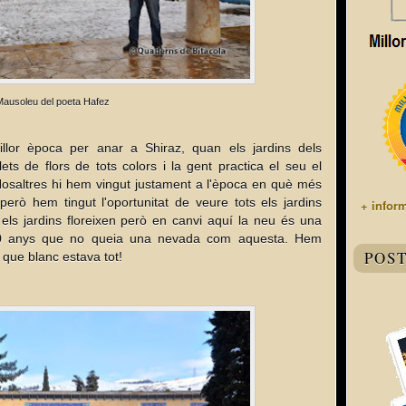
ausoleu del poeta Hafez
llor època per anar a Shiraz, quan els jardins dels
ts de flors de tots colors i la gent practica el seu el
 Nosaltres hi hem vingut justament a l'època en què més
 però hem tingut l'oportunitat de veure tots els jardins
+ infor
els jardins floreixen però en canvi aquí la neu és una
 10 anys que no queia una nevada com aquesta. Hem
POS
que blanc estava tot!