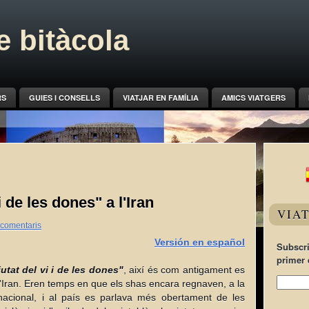
 bitàcola
RS
GUIES I CONSELLS
VIATJAR EN FAMÍLIA
AMICS VIATGERS
 i de les dones" a l'Iran
VIA
 comentaris
Versión en español
Subscri
primer 
iutat del vi i de les dones"
, així és com antigament es
d'Iran. Eren temps en que els shas encara regnaven, a la
nacional, i al país es parlava més obertament de les