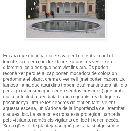
Encara que no hi ha excessiva gent creient visitant el
temple, si notem com les dones zoroastres vesteixen
diferent a les altres que hem vist fins ara. Es poden
reconèixer perquè al cap porten mocadors de colors on
predomina el blanc, crema o vermell (mai porten xador). La
famosa flama que aquí dins trobem està mantinguda nit i dia
per algú (suposem que deuen ser dos persones) que amb
molta pulcritud -duen bata blanca i guants- es dediquen a
posar llenya i treure les cendres de tant en tant. Veient
aquesta escena, un s'adona de la importància de l'eternitat
d'aquest foc. La sala on es troba està protegida i tancada
pels visitants, només els vigilants del foc hi tenen accés.
Seria qüestió de plantejar-se què passaria si algú sense