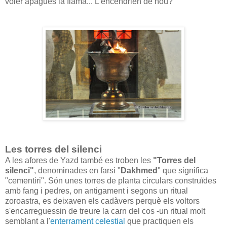
voler apagués la flama... L'encendrien de nou?
Les torres del silenci
A les afores de Yazd també es troben les
"Torres del
silenci"
, denominades en farsi "
Dakhmed
" que significa
"cementiri". Són unes torres de planta circulars construïdes
amb fang i pedres, on antigament i segons un ritual
zoroastra, es deixaven els cadàvers perquè els voltors
s'encarreguessin de treure la carn del cos -un ritual molt
semblant a l'
enterrament celestial
que practiquen els