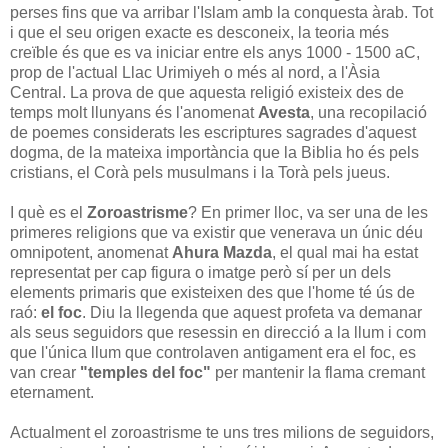
perses fins que va arribar l'Islam amb la conquesta àrab. Tot
i que el seu origen exacte es desconeix, la teoria més
creïble és que es va iniciar entre els anys 1000 - 1500 aC,
prop de l'actual Llac Urimiyeh o més al nord, a l'Àsia
Central. La prova de que aquesta religió existeix des de
temps molt llunyans és l'anomenat
Avesta
, una recopilació
de poemes considerats les escriptures sagrades d'aquest
dogma, de la mateixa importància que la Biblia ho és pels
cristians, el Corà pels musulmans i la Torà pels jueus.
I què es el
Zoroastrisme
? En primer lloc, va ser una de les
primeres religions que va existir que venerava un únic déu
omnipotent, anomenat
Ahura Mazda
, el qual mai ha estat
representat per cap figura o imatge però sí per un dels
elements primaris que existeixen des que l'home té ús de
raó:
el foc
. Diu la llegenda que aquest profeta va demanar
als seus seguidors que resessin en direcció a la llum i com
que l'única llum que controlaven antigament era el foc, es
van crear
"temples del foc"
per mantenir la flama cremant
eternament.
Actualment el zoroastrisme te uns tres milions de seguidors,