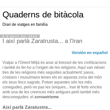
Quaderns de bitàcola
Diari de viatges en família
9 d’abril del 2014
I així parlà Zaratrusta... a l'Iran
Versión en español
Viatjar a l'Orient Mitjà és anar al bressol de les civilitzacions
i també és fer-ho a l'origen de les religions. Aquí van néixer
tres de les religions més seguides actualment: jueus,
cristians i musulmans tenen els en aquesta zona del món
els seus llocs sagrats. Potser aquestes són les més
conegudes, però no pas les úniques... Iran té forts vincles
amb una de les creences més antigues però també més
desconegudes: el
zoroastrisme
.
Així parlà Zaratustra...