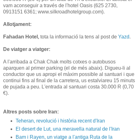
vam aconseguir a través de l'hotel Oasis (625 2730,
0913151 6361; www.silkroadhotelgroup.com).
Allotjament:
Fahadan Hotel,
tota la informació la tens al post de
Yazd
.
De viatger a viatger:
A l'arribada a Chak Chak molts cotxes o autobusos
aparquen al primer parking (el de més abaix). Digueu-li al
conductor que us apropi el màxim possible al santuari i que
continui fins al final de la carretera, us estalviareu 15 minuts
de pujada a peu. L'entrada al santuari costa 30.000 R (0,70
€).
Altres posts sobre Iran:
Teheran, revolució i història recent d'Iran
El desert de Lut, una meravella natural de l'Iran
Bam i Rayen, un viatge a l'antiga Ruta de la