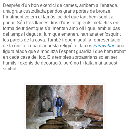
Després d'un bon exercici de cames, arribem a l'entrada,
una gruta custodiada per dos grans portes de bronze.
Finalment veiem el famós foc del que tant hem sentit a
parlar. Són tres flames dins d'uns recipients metàl·lics en
forma de trident que s'alimenten amb oli i que, amb el pas
del temps i degut al fum que emanen, han anat enfosquint
les parets de la cova. També trobem aquí la representació
de la única icona d'aquesta religió: el famós
Faravahar
, una
figura alada que simbolitza l'esperit guardià i que hem trobat
en cada casa del foc. Els temples zoroastrians solen ser
humils i exents de decoració, però no hi falta mai aquest
símbol.