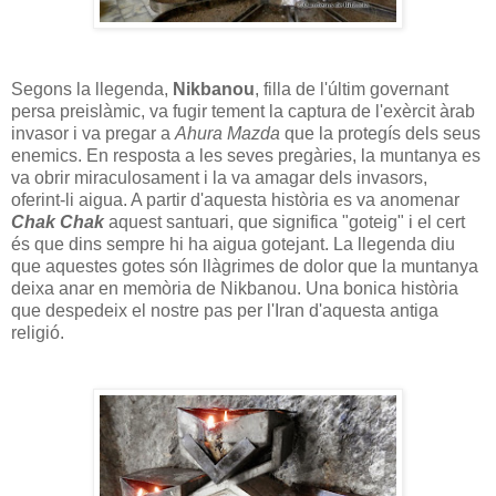
Segons la llegenda,
Nikbanou
, filla de l'últim governant
persa preislàmic, va fugir tement la captura de l'exèrcit àrab
invasor i va pregar a
Ahura Mazda
que la protegís dels seus
enemics. En resposta a les seves pregàries, la muntanya es
va obrir miraculosament i la va amagar dels invasors,
oferint-li aigua. A partir d'aquesta història es va anomenar
Chak Chak
aquest santuari, que significa "goteig" i el cert
és que dins sempre hi ha aigua gotejant. La llegenda diu
que aquestes gotes són llàgrimes de dolor que la muntanya
deixa anar en memòria de Nikbanou. Una bonica història
que despedeix el nostre pas per l'Iran d'aquesta antiga
religió.