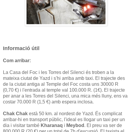
Informació útil
Com arribar:
La Casa del Foc i les Torres del Silenci és troben a la
mateixa ciutat de Yazd i s'hi arriba amb taxi. El trajecte des
de la ciutat antiga al Temple del Foc costa uns 30000 R
(0,70 €) i l'entrada al temple val 100.000 R. (1€). El trajecte
per anar a les Torres del Silenci, una mica més lluny, ens va
costar 70.000 R (1,5 €) amb espera inclosa.
Chak Chak
està 50 km. al nordest de Yazd. És complicat
arribar-hi en transport públic, l'ideal es llogar un taxi per un
dia i visitar també
Kharanaq
i
Meybod
. El preu va ser de
800.000 R (20 €) per un total de 7h d'excursió. El taxista el