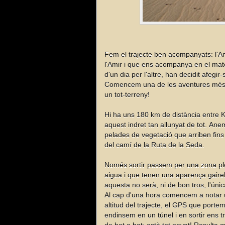
Fem el trajecte ben acompanyats: l'Am
l'Amir i que ens acompanya en el mate
d'un dia per l'altre, han decidit afegir
Comencem una de les aventures més d
un tot-terreny!
Hi ha uns 180 km de distància entre K
aquest indret tan allunyat de tot. An
pelades de vegetació que arriben fins 
del camí de la Ruta de la Seda.
Només sortir passem per una zona pl
aigua i que tenen una aparença gaire
aquesta no serà, ni de bon tros, l'únic
Al cap d'una hora comencem a notar u
altitud del trajecte, el GPS que port
endinsem en un túnel i en sortir ens t