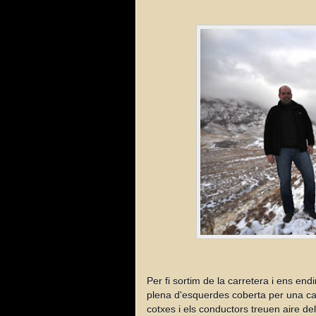
Per fi sortim de la carretera i ens e
plena d'esquerdes coberta per una cap
cotxes i els conductors treuen aire de