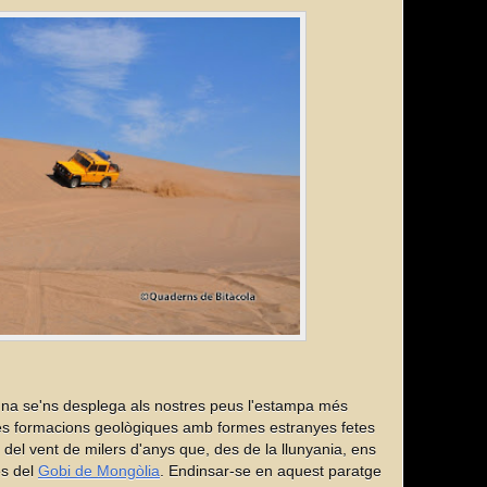
duna se'ns desplega als nostres peus l'estampa més
es formacions geològiques amb formes estranyes fetes
del vent de milers d'anys que, des de la llunyania, ens
es del
Gobi de Mongòlia
. Endinsar-se en aquest paratge