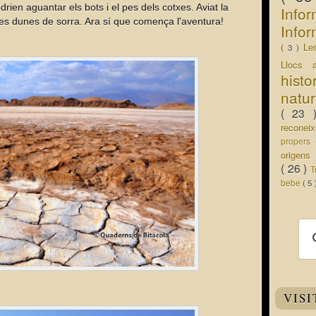
drien aguantar els bots i el pes dels cotxes. Aviat la
Info
ques dunes de sorra. Ara sí que comença l'aventura!
Infor
Le
( 3 )
Llocs 
hist
natu
( 23
recone
propers
origen
( 26 )
T
bebe
( 5
VISI