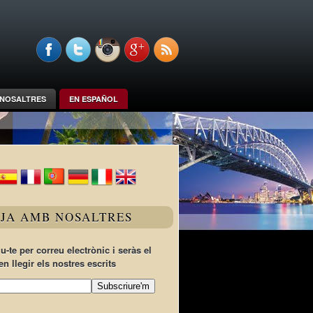
NOSALTRES
EN ESPAÑOL
TJA AMB NOSALTRES
u-te per correu electrònic i seràs el
en llegir els nostres escrits