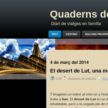
Quaderns de
Diari de viatges en família
INICI
DESTINS
RACONS PROPE
4 de març del 2014
El desert de Lut, una me
0:30
Quaderns de bitàcola
25 c
T'imagines un indret al món on a l'est
troba a
Iran
. El
desert de Lut
és un d
inhabitable, però a la vegada ple de 