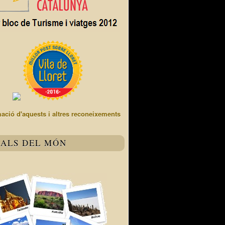
mació d'aquests i altres reconeixements
TALS DEL MÓN