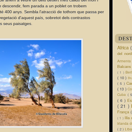
 que anem a veure un dels desert més càlids del món i
e descendir, fem parada a un poblet on trobem
té 400 anys. Sembla l'atracció de tothom que passa per
vegetació d'aquest país, sobretot dels contrastos
ls seus paisatges.
DES
Africa
del nor
Armeni
Balcan
Ber
( 1 )
( 10 )
Br
Ca
( 5 )
( 13 )
Co
Cuba
( 
( 6 )
Es
( 21 )
França
Ill
( 1 )
Irlanda 
( 2 )
Lib