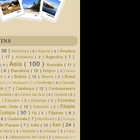
TINS
( 36 )
America
Alemanya
( 5 )
Algeria
( 4 )
d
( 17 )
Argentina
( 7 )
Anglaterra
( 2 )
Asia
( 100 )
Australia
( 11 )
a
( 4 )
s
( 6 )
Barcelona
( 12 )
Belgica
( 3 )
Belize
Bolivia
( 13 )
Brasil
lin
( 4 )
Bosnia
( 2 )
Cambotja
( 5 )
Canadà
unei
( 1 )
Budapest
( 1 )
rib
( 7 )
Catalunya
( 12 )
Centreamerica
lombia
( 4 )
Corea del Sud
( 4 )
Croacia
( 5 )
Estambul
5 )
Equador
( 3 )
Espanya
( 5 )
Etiopia
tats Units
( 12 )
Estocolm
( 2 )
Europa
( 50 )
Filipines
( 8 )
Fiji
( 5 )
( 8 )
Guatemala
( 7 )
Hondures
( 2 )
Hongria
Iran
( 24 )
a de Pasqua
( 7 )
India
( 12 )
del Nord
( 4 )
Islandia
( 4 )
Kenya
( 5 )
Laos
an
( 4 )
Macedonia del nord
( 2 )
Malaysia
( 1 )