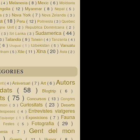
Melanesia
( 8 )
Mexic
( 6 )
s
( 4 )
Moldavia
ngolia
( 12 )
Myanmar
( 8 )
Nepal
( 5 )
Nova York
( 7 )
ua
( 3 )
Nova Zelanda
( 3 )
ia
( 18 )
Peru
( 12 )
Polinesia
( 3 )
Quebec
gne Unit
( 2 )
Republica Dominicana
( 2 )
Sudamerica
( 44 )
r
( 3 )
Sri Lanka
( 3 )
Tailandia
( 9 )
 3 )
Taiwan
( 4 )
Tanzania
( 4 )
( 6 )
Vanuatu
Uzbekistan
( 5 )
Uruguai
( 1 )
Xina
( 20 )
Xile
( 11 )
etnam
( 5 )
Àsia
( 2 )
EGORIES
Autors
Aniversari
( 7 )
Art
( 6 )
ent
( 4 )
idats
( 58 )
Blogtrip
( 6 )
ats
( 75 )
Concursos
( 13 )
Congres
Curiositats
( 23 )
Deserts
l mon
( 3 )
Entrevistes viatgeres
Despeses
( 4 )
Fauna
Exposicions
( 7 )
Equipatge
( 1 )
 )
Fotografia
( 29 )
Festes
( 5 )
Gent del mon
nomia
( 7 )
5 )
Guerra
( 11 )
Humor
( 8 )