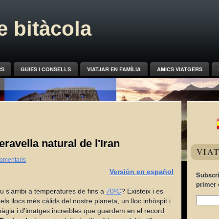
 bitàcola
RS
GUIES I CONSELLS
VIATJAR EN FAMÍLIA
AMICS VIATGERS
ravella natural de l'Iran
VIA
omentaris
Versión en español
Subscri
primer 
iu s'arribi a temperatures de fins a
70ºC
? Existeix i es
els llocs més càlids del nostre planeta, un lloc inhòspit i
màgia i d'imatges increïbles que guardem en el record