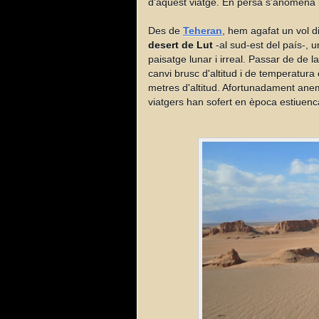
d'aquest viatge. En persa s'anomena
Des de
Teheran
, hem agafat un vol d
desert de Lut
-al sud-est del país-, u
paisatge lunar i irreal. Passar de de l
canvi brusc d'altitud i de temperatu
metres d'altitud. Afortunadament anem
viatgers han sofert en època estiuenc