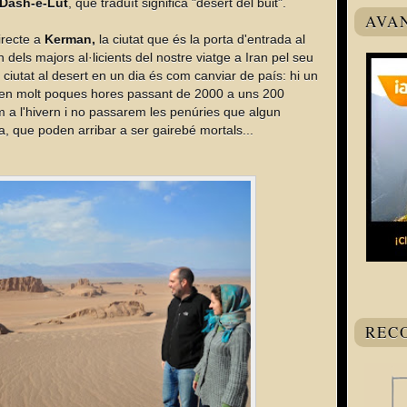
Dash-e-Lut
, que traduït significa "desert del buit".
AVA
irecte a
Kerman,
la ciutat que és la porta d'entrada al
n dels majors al·licients del nostre viatge a Iran pel seu
a ciutat al desert en un dia és com canviar de país: hi un
ra en molt poques hores passant de 2000 a uns 200
 a l'hivern i no passarem les penúries que algun
a, que poden arribar a ser gairebé mortals...
REC