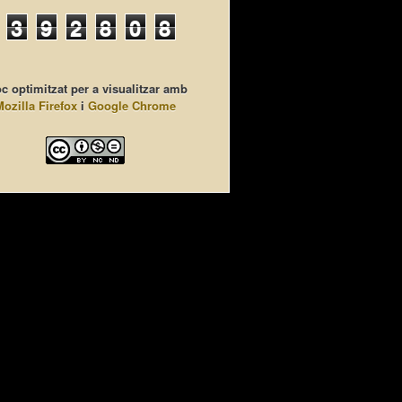
3
9
2
8
0
8
c optimitzat per a visualitzar amb
Mozilla Firefox
i
Google Chrome