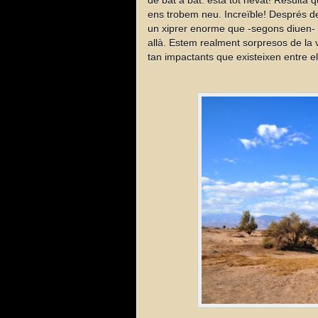
de bat a bat: està tot nevat! Resulta
ens trobem neu. Increïble! Després d
un xiprer enorme que -segons diuen- 
allà. Estem realment sorpresos de la 
tan impactants que existeixen entre e