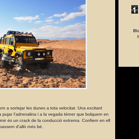
1
Blo
m a sortejar les dunes a tota velocitat. Una excitant
a pujar l'adrenalina i a la vegada témer que bolquem en
Amir és un crack de la conducció extrema. Confiem en ell
 passem d'allò més bé.