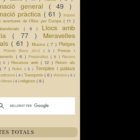
rmació general
( 49 )
mació pràctica
( 61 )
Inques
s aventures de l'Alex per Europa
( 11 )
Llocs amb
abandonats
( 8 )
oria
( 77 )
Meravelles
rals
( 61 )
Platges
Musica
( 7 )
 )
Premis i
Premis Blocs 2012
( 3 )
ixements
( 6 )
Preparatius
( 5 )
Racons
Recursos web
( 12 )
Retorn als
( 5 )
Temples i palaus
s
( 7 )
Rutes
( 5 )
Transports
( 6 )
radicions
( 4 )
Volcans
( 5 )
religions
( 9 )
 )
llibres
( 4 )
TES TOTALS