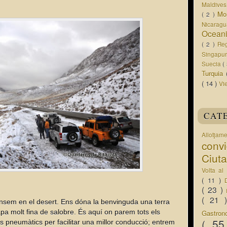
Maldive
Mo
( 2 )
Nicarag
Ocean
( 2 )
Re
Singapu
Suecia
(
Turquia
( 14 )
Vi
CAT
Allotjam
conv
Ciut
Volta a
( 11 )
( 23 )
( 21
ndinsem en el desert. Ens dóna la benvinguda una terra
a molt fina de salobre. És aquí on parem tots els
Gastro
( 5
ls pneumàtics per facilitar una millor conducció; entrem