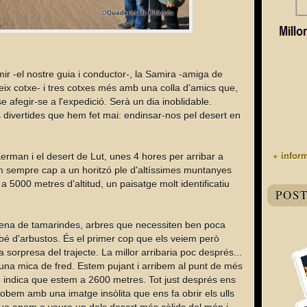
ir -el nostre guia i conductor-, la Samira -amiga de
ix cotxe- i tres cotxes més amb una colla d'amics que,
-se afegir-se a l'expedició. Serà un dia inoblidable.
ivertides que hem fet mai: endinsar-nos pel desert en
+ infor
erman i el desert de Lut, unes 4 hores per arribar a
em sempre cap a un horitzó ple d'altíssimes muntanyes
a 5000 metres d'altitud, un paisatge molt identificatiu
POS
ena de tamarindes, arbres que necessiten ben poca
bé d'arbustos. És el primer cop que els veiem però
a sorpresa del trajecte. La millor arribaria poc després...
na mica de fred. Estem pujant i arribem al punt de més
em indica que estem a 2600 metres. Tot just després ens
robem amb una imatge insòlita que ens fa obrir els ulls