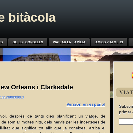
 bitàcola
RS
GUIES I CONSELLS
VIATJAR EN FAMÍLIA
AMICS VIATGERS
 New Orleans i Clarksdale
VIA
nse comentaris
Versión en español
Subscri
primer 
ol, després de tants dies planificant un viatge, de
de somiar moltes nits, dels nervis per les incerteses de
l·litat que significa tot allò que ja coneixes, arriba el