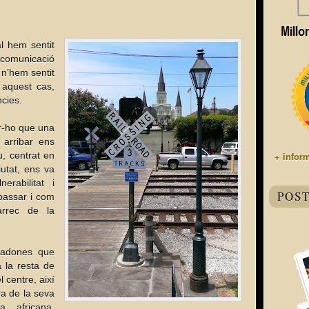
l hem sentit
 comunicació
 n’hem sentit
 aquest cas,
ncies.
ar-ho que una
 arribar ens
, centrat en
+ infor
iutat, ens va
rabilitat i
POS
 passar i com
àrrec de la
n’adones que
 la resta de
 centre, així
a de la seva
ia africana,