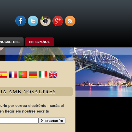
NOSALTRES
EN ESPAÑOL
TJA AMB NOSALTRES
u-te per correu electrònic i seràs el
en llegir els nostres escrits