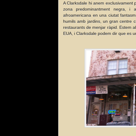
A Clarksdale hi anem exclusivament pe
zona predominantment negra, i a
afroamericana en una ciutat fantasma
humils amb jardins, un gran centre co
restaurants de menjar ràpid. Estem al 
EUA, i Clarksdale podem dir que es un 