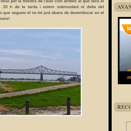
veus per la finestra de l’avió com arribes al que serà el
AVA
s 20 h de la tarda i estem sobrevolant el delta del
s que segueix el riu tot just abans de desembocar en el
leans!
REC