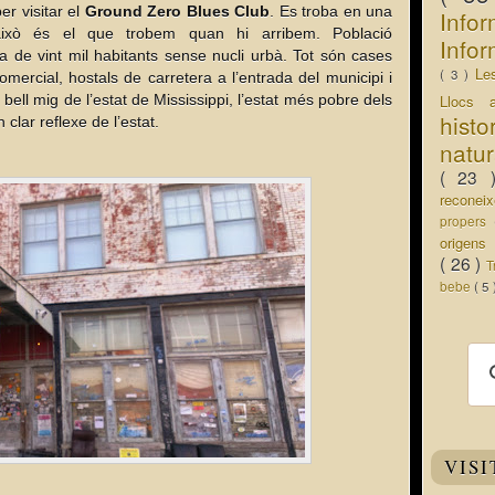
r visitar el
Ground Zero Blues Club
. Es troba en una
Info
ixò és el que trobem quan hi arribem. Població
Infor
 de vint mil habitants sense nucli urbà. Tot són cases
Le
( 3 )
mercial, hostals de carretera a l’entrada del municipi i
bell mig de l’estat de Mississippi, l’estat més pobre dels
Llocs 
hist
clar reflexe de l’estat.
natu
( 23
recone
propers
origen
( 26 )
T
bebe
( 5
VISI