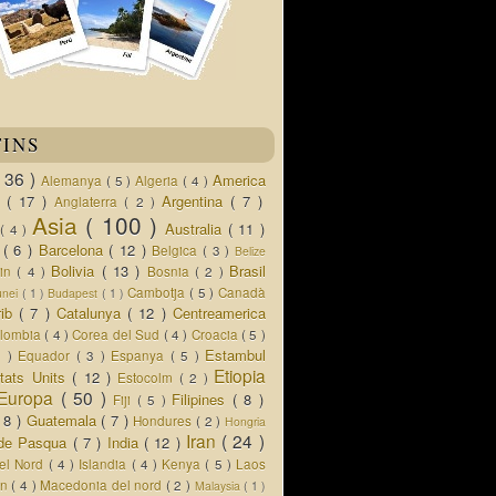
TINS
( 36 )
America
Alemanya
( 5 )
Algeria
( 4 )
d
( 17 )
Argentina
( 7 )
Anglaterra
( 2 )
Asia
( 100 )
Australia
( 11 )
a
( 4 )
s
( 6 )
Barcelona
( 12 )
Belgica
( 3 )
Belize
Bolivia
( 13 )
Brasil
lin
( 4 )
Bosnia
( 2 )
Cambotja
( 5 )
Canadà
unei
( 1 )
Budapest
( 1 )
rib
( 7 )
Catalunya
( 12 )
Centreamerica
lombia
( 4 )
Corea del Sud
( 4 )
Croacia
( 5 )
Estambul
5 )
Equador
( 3 )
Espanya
( 5 )
Etiopia
tats Units
( 12 )
Estocolm
( 2 )
Europa
( 50 )
Filipines
( 8 )
Fiji
( 5 )
( 8 )
Guatemala
( 7 )
Hondures
( 2 )
Hongria
Iran
( 24 )
a de Pasqua
( 7 )
India
( 12 )
del Nord
( 4 )
Islandia
( 4 )
Kenya
( 5 )
Laos
an
( 4 )
Macedonia del nord
( 2 )
Malaysia
( 1 )