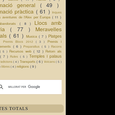
rmació general
( 49 )
mació pràctica
( 61 )
Inques
s aventures de l'Alex per Europa
( 11 )
Llocs amb
abandonats
( 8 )
oria
( 77 )
Meravelles
rals
( 61 )
Platges
Musica
( 7 )
 )
Premis i
Premis Blocs 2012
( 3 )
ixements
( 6 )
Preparatius
( 5 )
Racons
Recursos web
( 12 )
Retorn als
( 5 )
Temples i palaus
s
( 7 )
Rutes
( 5 )
Transports
( 6 )
radicions
( 4 )
Volcans
( 5 )
religions
( 9 )
 )
llibres
( 4 )
TES TOTALS