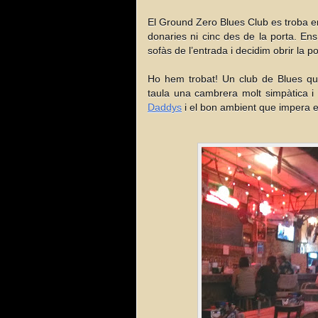
El Ground Zero Blues Club es troba en u
donaries ni cinc des de la porta. En
sofàs de l’entrada i decidim obrir la po
Ho hem trobat! Un club de Blues qu
taula una cambrera molt simpàtica i
Daddys
i el bon ambient que impera en