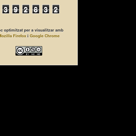
3
9
2
8
3
2
c optimitzat per a visualitzar amb
Mozilla Firefox
i
Google Chrome