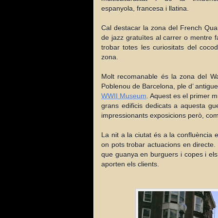
espanyola, francesa i llatina.
Cal destacar la zona del French Quart
de jazz gratuïtes al carrer o mentre 
trobar totes les curiositats del coco
zona.
Molt recomanable és la zona del War
Poblenou de Barcelona, ple d’ antigues
WWII Museum
. Aquest es el primer 
grans edificis dedicats a aquesta g
impressionants exposicions però, com é
La nit a la ciutat és a la confluènci
on pots trobar actuacions en directe. 
que guanya en burguers i copes i el
aporten els clients.