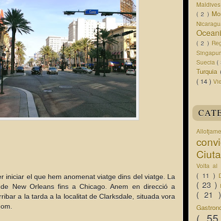
Maldive
Mo
( 2 )
Nicarag
Ocean
( 2 )
Re
Singapu
Suecia
(
Turquia
( 14 )
Vi
CAT
Allotjam
conv
Ciut
Volta a
( 11 )
er iniciar el que hem anomenat viatge dins del viatge. La
( 23 )
 de New Orleans fins a Chicago. Anem en direcció a
( 21
ibar a la tarda a la localitat de Clarksdale, situada vora
 nom.
Gastro
( 5