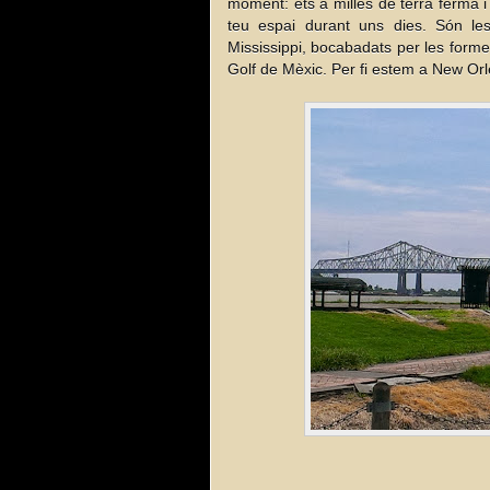
moment: ets a milles de terra ferma i 
teu espai durant uns dies. Són le
Mississippi, bocabadats per les forme
Golf de Mèxic. Per fi estem a New Or