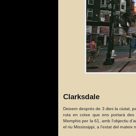
Clarksdale
Deixem després de 3 dies la ciutat, p
ruta en cotxe que ens portarà des
Memphis per la 61, amb l’objectiu d’arr
el riu Mississippi, a l’estat del mateix