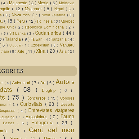
Melanesia
( 8 )
Mexic
( 6 )
s
( 4 )
Moldavia
ngolia
( 12 )
Myanmar
( 8 )
Nepal
( 5 )
Nova York
( 7 )
ua
( 3 )
Nova Zelanda
( 3 )
ia
( 18 )
Peru
( 12 )
Polinesia
( 3 )
Quebec
gne Unit
( 2 )
Republica Dominicana
( 2 )
Sudamerica
( 44 )
r
( 3 )
Sri Lanka
( 3 )
Tailandia
( 9 )
 3 )
Taiwan
( 4 )
Tanzania
( 4 )
( 6 )
Vanuatu
Uzbekistan
( 5 )
Uruguai
( 1 )
Xina
( 20 )
Xile
( 11 )
etnam
( 5 )
Àsia
( 2 )
EGORIES
Autors
Aniversari
( 7 )
Art
( 6 )
ent
( 4 )
idats
( 58 )
Blogtrip
( 6 )
ats
( 75 )
Concursos
( 13 )
Congres
Curiositats
( 23 )
Deserts
l mon
( 3 )
Entrevistes viatgeres
Despeses
( 4 )
Fauna
Exposicions
( 7 )
Equipatge
( 1 )
 )
Fotografia
( 29 )
Festes
( 5 )
Gent del mon
nomia
( 7 )
5 )
Guerra
( 11 )
Humor
( 8 )