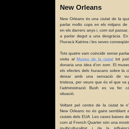
New Orleans
New Orleans és una ciutat de la qua
parlar molts cops en els mitjans de
en els darrers anys i, com sol passar,
a parlar degut a una desgràcia. En
l’huracà Katrina i les seves conseqüè
Tots quatre vam coincidir sense parl
visita al
Museu de la ciutat
tot just
donaria una idea d’on som. El museu
els efectes dels huracans sobre la c
deixar amb una sensació de vulne
tristesa, per veure que és el que va
l’administració Bush es va fer c
situació.
Voltant pel centre de la ciutat te 
New Orleans no és gaire semblant a
ciutats dels EUA. Les cases baixes del
com al French Quarter són una mostr
multiculturalitat i de la influènc