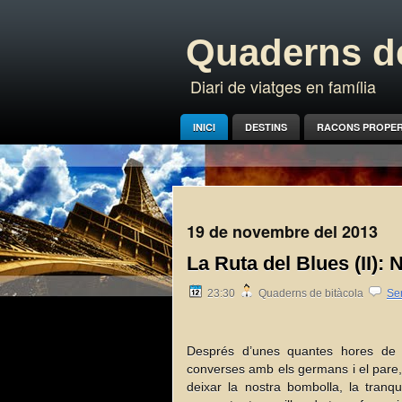
Quaderns de
Diari de viatges en família
INICI
DESTINS
RACONS PROPE
19 de novembre del 2013
La Ruta del Blues (II):
23:30
Quaderns de bitàcola
Se
Després d’unes quantes hores de v
converses amb els germans i el pare, 
deixar la nostra bombolla, la tranqui