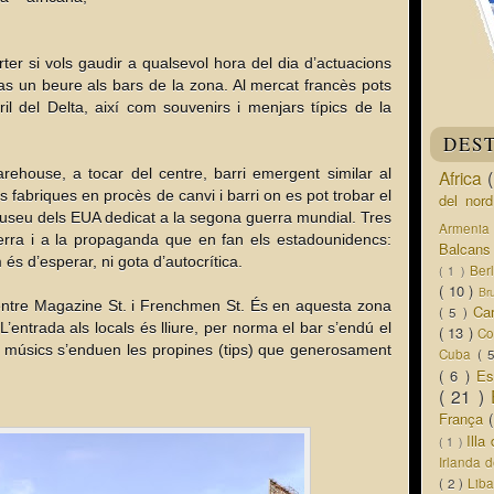
er si vols gaudir a qualsevol hora del dia d’actuacions
fas un beure als bars de la zona. Al mercat francès pots
dril del Delta, així com souvenirs i menjars típics de la
DES
ehouse, a tocar del centre, barri emergent similar al
Africa
 fabriques en procès de canvi i barri on es pot trobar el
del nor
museu dels EUA dedicat a la segona guerra mundial. Tres
Armeni
uerra i a la propaganda que en fan els estadounidencs:
Balcan
s d’esperar, ni gota d’autocrítica.
Ber
( 1 )
( 10 )
Br
a entre Magazine St. i Frenchmen St. És en aquesta zona
Ca
( 5 )
L’entrada als locals és lliure, per norma el bar s’endú el
( 13 )
Co
s músics s’enduen les propines (tips) que generosament
Cuba
( 
( 6 )
Es
( 21 )
França
Ill
( 1 )
Irlanda 
( 2 )
Lib