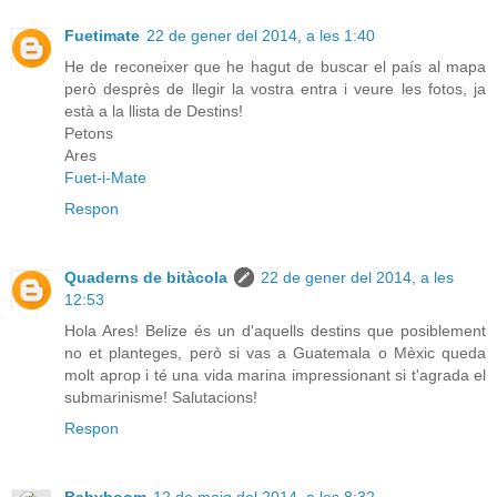
Fuetimate
22 de gener del 2014, a les 1:40
He de reconeixer que he hagut de buscar el país al mapa
però desprès de llegir la vostra entra i veure les fotos, ja
està a la llista de Destins!
Petons
Ares
Fuet-i-Mate
Respon
Quaderns de bitàcola
22 de gener del 2014, a les
12:53
Hola Ares! Belize és un d'aquells destins que posiblement
no et planteges, però si vas a Guatemala o Mèxic queda
molt aprop i té una vida marina impressionant si t'agrada el
submarinisme! Salutacions!
Respon