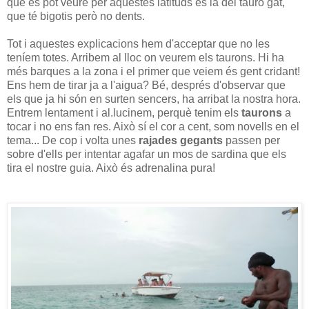
que es pot veure per aquestes latituds és la del tauró gat,
que té bigotis però no dents.
Tot i aquestes explicacions hem d'acceptar que no les
teníem totes. Arribem al lloc on veurem els taurons. Hi ha
més barques a la zona i el primer que veiem és gent cridant!
Ens hem de tirar ja a l'aigua? Bé, després d'observar que
els que ja hi són en surten sencers, ha arribat la nostra hora.
Entrem lentament i al.lucinem, perquè tenim els
taurons
a
tocar i no ens fan res. Això sí el cor a cent, som novells en el
tema... De cop i volta unes
rajades gegants
passen per
sobre d'ells per intentar agafar un mos de sardina que els
tira el nostre guia. Això és adrenalina pura!