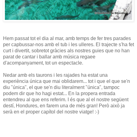
Hem passat tot el dia al mar, amb temps de fer tres parades
per capbussar-nos amb el tub i les ulleres. El trajecte s'ha fet
curt i divertit, sobretot gràcies als nostres guies que no han
parat de cantar i ballar amb música regaee
d'acompanyament, tot un espectacle.
Nedar amb els taurons i les rajades ha estat una
experiència única que mai oblidarem... tot i que el que se'n
diu "única", el que se'n diu literalment "única", tampoc
podem dir que ho hagi estat... En la propera entrada
entendreu al que ens referim. I és que al el nostre següent
destí, Hondures, en farem una de més gran! Però això ja
serà en el proper capítol del nostre viatge! :-)