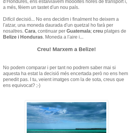
d'Hondures, ens estalviàvem moooltes hores de transport i,
a més, fèiem un tastet d'un nou país.
Difícil decisió... No ens decidim i finalment ho deixem a
l'atzar, una moneda daurada d'un quetzal ho farà per
nosaltres.
Cara
, continuar per
Guatemala
;
creu
platges de
Belize i Honduras
. Moneda a l'aire i...
Creu! Marxem a Belize!
No podem comparar i per tant no podrem saber mai si
aquesta ha estat la decisió més encertada però no ens hem
penedit pas. I tu, veient imatges com la de sota, creus que
ens equivocat? ;-)