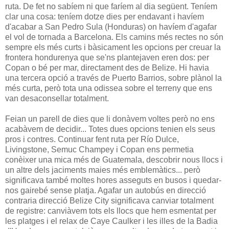
ruta. De fet no sabíem ni que faríem al dia següent. Teníem
clar una cosa: teníem dotze dies per endavant i havíem
d'acabar a San Pedro Sula (Honduras) on havíem d'agafar
el vol de tornada a Barcelona. Els camins més rectes no són
sempre els més curts i bàsicament les opcions per creuar la
frontera hondurenya que se'ns plantejaven eren dos: per
Copan o bé per mar, directament des de Belize. Hi havia
una tercera opció a través de Puerto Barrios, sobre plànol la
més curta, però tota una odissea sobre el terreny que ens
van desaconsellar totalment.
Feian un parell de dies que li donàvem voltes però no ens
acabàvem de decidir... Totes dues opcions tenien els seus
pros i contres. Continuar fent ruta per Río Dulce,
Livingstone, Semuc Champey i Copan ens permetia
conèixer una mica més de Guatemala, descobrir nous llocs i
un altre dels jaciments maies més emblemàtics... però
significava també moltes hores asseguts en busos i quedar-
nos gairebé sense platja. Agafar un autobús en direcció
contraria direcció Belize City significava canviar totalment
de registre: canviàvem tots els llocs que hem esmentat per
les platges i el relax de Caye Caulker i les illes de la Badia