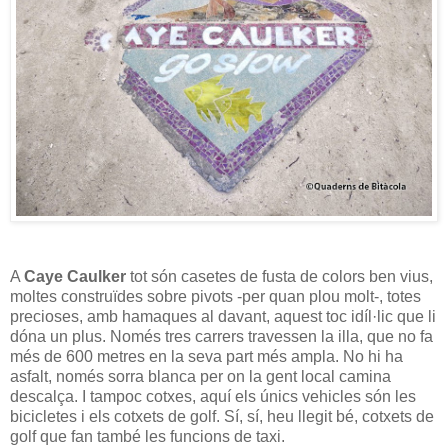
A
Caye Caulker
tot són casetes de fusta de colors ben vius,
moltes construïdes sobre pivots -per quan plou molt-, totes
precioses, amb hamaques al davant, aquest toc idíl·lic que li
dóna un plus. Només tres carrers travessen la illa, que no fa
més de 600 metres en la seva part més ampla. No hi ha
asfalt, només sorra blanca per on la gent local camina
descalça. I tampoc cotxes, aquí els únics vehicles són les
bicicletes i els cotxets de golf. Sí, sí, heu llegit bé, cotxets de
golf que fan també les funcions de taxi.