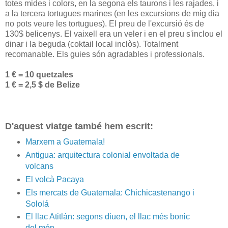
totes mides i colors, en la segona els taurons i les rajades, i
a la tercera tortugues marines (en les excursions de mig dia
no pots veure les tortugues). El preu de l'excursió és de
130$ belicenys. El vaixell era un veler i en el preu s'inclou el
dinar i la beguda (coktail local inclòs). Totalment
recomanable. Els guies són agradables i professionals.
1 € = 10 quetzales
1 € = 2,5 $ de Belize
D'aquest viatge també hem escrit:
Marxem a Guatemala!
Antigua: arquitectura colonial envoltada de
volcans
El volcà Pacaya
Els mercats de Guatemala: Chichicastenango i
Sololá
El llac Atitlán: segons diuen, el llac més bonic
del món