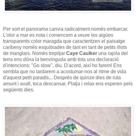
Per sort el panorama canvia radicalment només embarcar.
L'olor a mar es nota i comencem a veure les aigües
transparents color maragda que caracteritzen el paisatge
caribeny només esquitxades de tant en tant de petits illots
de manglars. Només trepitjar
Caye Caulker
una rajola del
terra ens dóna la benvinguda amb tota una declaració
d'intencions: "Go slow", diu. D'acord, així ho farem! Ens
sembla que no tardarem a acostumar-nos al ritme de vida
d'aquest petit paradís... Després de quinze dies de ruta
amunt i avall, toca descansar. Platja i relax ens esperen pels
següents dies.