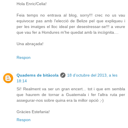
Hola Enric/Celia!
Feia temps no entrava al blog, sorry!!! crec no us vau
equivocar pas amb l'elecció de Belize pel que expliqueu i
per les imatges el lloc ideal per desestressar-se!!! a veure
que vau fer a Hondures m'he quedat amb la incògnita....
Una abraçada!
Respon
Quaderns de bitàcola
18 d’octubre del 2013, a les
18:14
Sí! Realment va ser un gran encert... tot i que em sembla
que haurem de tornar a Guatemala i fer l'altra ruta per
assegurar-nos sobre quina era la millor opció ;-)
Gràcies Estefania!
Respon