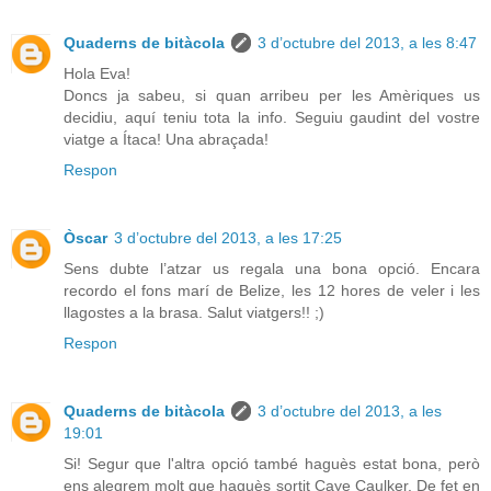
Quaderns de bitàcola
3 d’octubre del 2013, a les 8:47
Hola Eva!
Doncs ja sabeu, si quan arribeu per les Amèriques us
decidiu, aquí teniu tota la info. Seguiu gaudint del vostre
viatge a Ítaca! Una abraçada!
Respon
Òscar
3 d’octubre del 2013, a les 17:25
Sens dubte l’atzar us regala una bona opció. Encara
recordo el fons marí de Belize, les 12 hores de veler i les
llagostes a la brasa. Salut viatgers!! ;)
Respon
Quaderns de bitàcola
3 d’octubre del 2013, a les
19:01
Si! Segur que l'altra opció també haguès estat bona, però
ens alegrem molt que haguès sortit Caye Caulker. De fet en