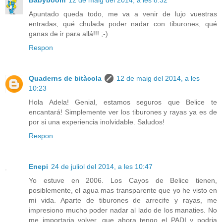
Babyboom
12 de maig del 2014, a les 8:32
Apuntado queda todo, me va a venir de lujo vuestras
entradas, qué chulada poder nadar con tiburones, qué
ganas de ir para allá!!! ;-)
Respon
Quaderns de bitàcola
12 de maig del 2014, a les
10:23
Hola Adela! Genial, estamos seguros que Belice te
encantará! Simplemente ver los tiburones y rayas ya es de
por si una experiencia inolvidable. Saludos!
Respon
Enepi
24 de juliol del 2014, a les 10:47
Yo estuve en 2006. Los Cayos de Belice tienen,
posiblemente, el agua mas transparente que yo he visto en
mi vida. Aparte de tiburones de arrecife y rayas, me
impresiono mucho poder nadar al lado de los manaties. No
me importaria volver, que ahora tengo el PADI y podria