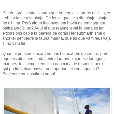
Per desgràcia tota la sorra que trobem als carrers de l'illa, es
troba a faltar a la platja. De fet, el que se'n diu platja, platja...
no n'hi ha. Però algun inconvenient havia de tenir aquest
petit paradís, no? Aquí el que realment val la pena és fer
excursions cap a la barrera de corall i fer submarinisme o
snorkel per veure la fauna marina, que és que vam fer. I vaja
si ho vam fer!
Quan hi pensem encara no ens ho acabem de creure, però
aquests dies hem nadat entre taurons, rajades i tortugues
marines. Inicialment ens feia una mica de respecte però...
qui podia deixar passar una oportunitat com aquesta?
Evidentment, nosaltres nooo!