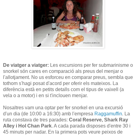
De viatger a viatger:
Les excursions per fer submarinisme o
snorkel són cares en comparació als preus del menjar o
l'allotjament. No us esforceu en comparar preus, sembla que
tothom s'hagi posat d'acord per oferir els mateixos. La
diferència està en petits detalls com el tipus de vaixell (a
vela o a motor) i en si t'inclouen menjar.
Nosaltres vam una optar per fer snorkel en una excursió
d'un dia (de 10:00 a 16:30) amb l'empresa
Raggamuffin
. La
ruta constava de tres parades:
Coral Reserve, Shark Ray
Alley i Hol Chan Park
. A cada parada disposes d'entre 30 i
45 minuts per nadar. En la primera pots veure peixos de