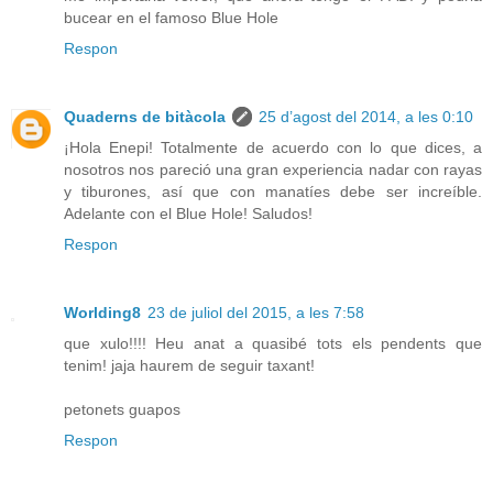
bucear en el famoso Blue Hole
Respon
Quaderns de bitàcola
25 d’agost del 2014, a les 0:10
¡Hola Enepi! Totalmente de acuerdo con lo que dices, a
nosotros nos pareció una gran experiencia nadar con rayas
y tiburones, así que con manatíes debe ser increíble.
Adelante con el Blue Hole! Saludos!
Respon
Worlding8
23 de juliol del 2015, a les 7:58
que xulo!!!! Heu anat a quasibé tots els pendents que
tenim! jaja haurem de seguir taxant!
petonets guapos
Respon