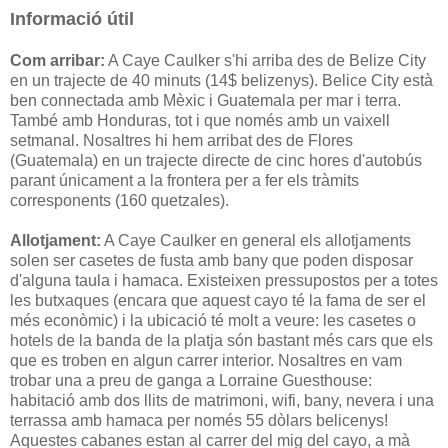
Informació útil
Com arribar:
A Caye Caulker s'hi arriba des de Belize City
en un trajecte de 40 minuts (14$ belizenys). Belice City està
ben connectada amb Mèxic i Guatemala per mar i terra.
També amb Honduras, tot i que només amb un vaixell
setmanal. Nosaltres hi hem arribat des de Flores
(Guatemala) en un trajecte directe de cinc hores d'autobús
parant únicament a la frontera per a fer els tràmits
corresponents (160 quetzales).
Allotjament:
A Caye Caulker en general els allotjaments
solen ser casetes de fusta amb bany que poden disposar
d'alguna taula i hamaca. Existeixen pressupostos per a totes
les butxaques (encara que aquest cayo té la fama de ser el
més econòmic) i la ubicació té molt a veure: les casetes o
hotels de la banda de la platja són bastant més cars que els
que es troben en algun carrer interior. Nosaltres en vam
trobar una a preu de ganga a Lorraine Guesthouse:
habitació amb dos llits de matrimoni, wifi, bany, nevera i una
terrassa amb hamaca per només 55 dòlars belicenys!
Aquestes cabanes estan al carrer del mig del cayo, a mà