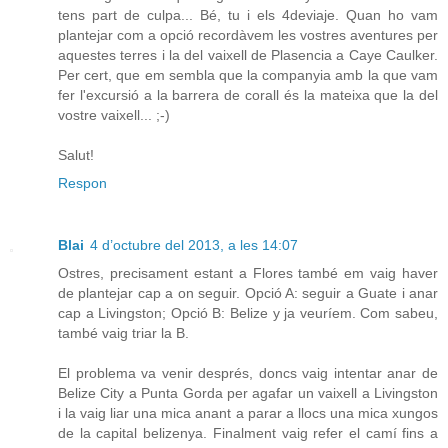
tens part de culpa... Bé, tu i els 4deviaje. Quan ho vam
plantejar com a opció recordàvem les vostres aventures per
aquestes terres i la del vaixell de Plasencia a Caye Caulker.
Per cert, que em sembla que la companyia amb la que vam
fer l'excursió a la barrera de corall és la mateixa que la del
vostre vaixell... ;-)
Salut!
Respon
Blai
4 d’octubre del 2013, a les 14:07
Ostres, precisament estant a Flores també em vaig haver
de plantejar cap a on seguir. Opció A: seguir a Guate i anar
cap a Livingston; Opció B: Belize y ja veuríem. Com sabeu,
també vaig triar la B.
El problema va venir després, doncs vaig intentar anar de
Belize City a Punta Gorda per agafar un vaixell a Livingston
i la vaig liar una mica anant a parar a llocs una mica xungos
de la capital belizenya. Finalment vaig refer el camí fins a