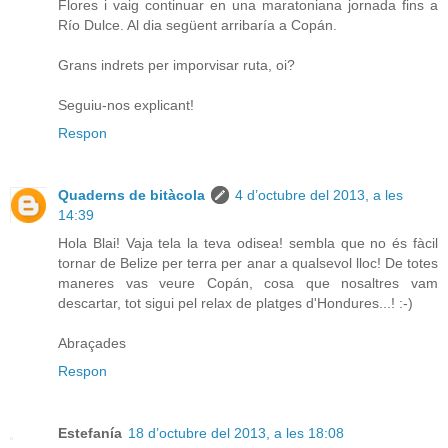
Flores i vaig continuar en una maratoniana jornada fins a
Río Dulce. Al dia següent arribaría a Copán.
Grans indrets per imporvisar ruta, oi?
Seguiu-nos explicant!
Respon
Quaderns de bitàcola
4 d’octubre del 2013, a les
14:39
Hola Blai! Vaja tela la teva odisea! sembla que no és fàcil
tornar de Belize per terra per anar a qualsevol lloc! De totes
maneres vas veure Copán, cosa que nosaltres vam
descartar, tot sigui pel relax de platges d'Hondures...! :-)
Abraçades
Respon
Estefanía
18 d’octubre del 2013, a les 18:08