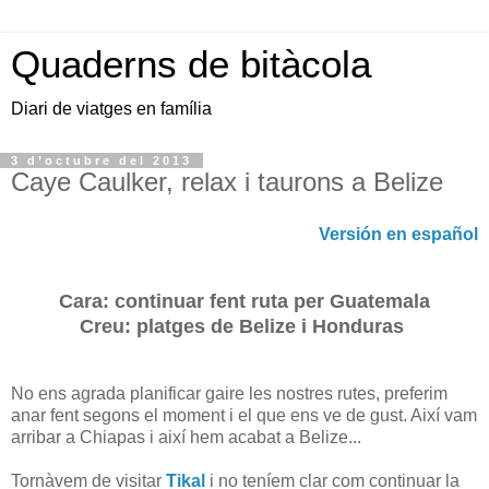
Quaderns de bitàcola
Diari de viatges en família
3 d’octubre del 2013
Caye Caulker, relax i taurons a Belize
Versión en español
Cara: continuar fent ruta per Guatemala
Creu: platges de Belize i Honduras
No ens agrada planificar gaire les nostres rutes, preferim
anar fent segons el moment i el que ens ve de gust. Així vam
arribar a Chiapas i així hem acabat a Belize...
Tornàvem de visitar
Tikal
i no teníem clar com continuar la