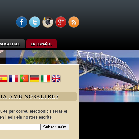
NOSALTRES
EN ESPAÑOL
TJA AMB NOSALTRES
u-te per correu electrònic i seràs el
en llegir els nostres escrits