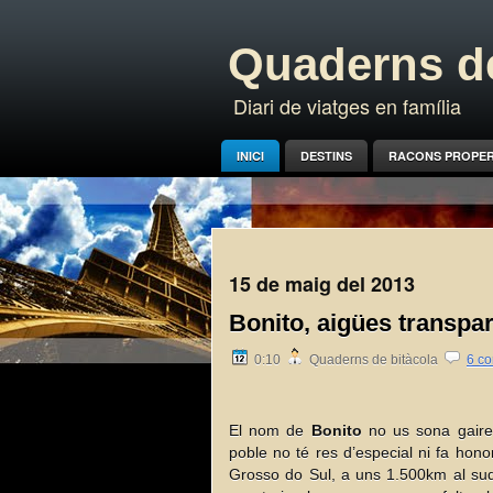
Quaderns de
Diari de viatges en família
INICI
DESTINS
RACONS PROPE
15 de maig del 2013
Bonito, aigües transpar
0:10
Quaderns de bitàcola
6 co
El nom de
Bonito
no us sona gaire, 
poble no té res d’especial ni fa hono
Grosso do Sul, a uns 1.500km al sud-