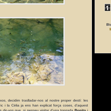
1
Blo
os, decidim traslladar-nos al nostre proper destí: les
ic i la Cèlia ja ens han explicat força coses, d’aquest
s dir-vos que, si penseu visitar d’una tongada
Bonito
i