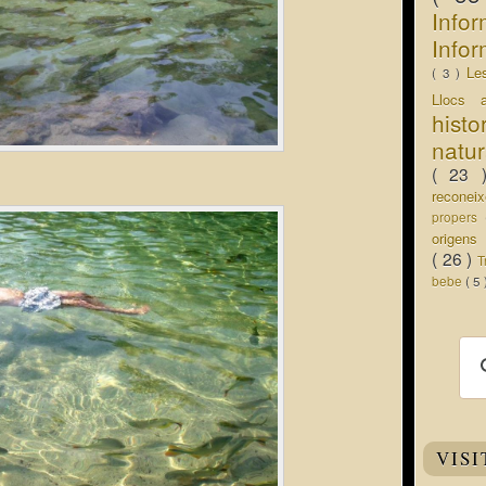
Info
Infor
Le
( 3 )
Llocs 
hist
natu
( 23
recone
propers
origen
( 26 )
T
bebe
( 5
VISI