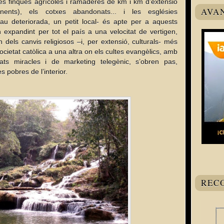
, les finques agrícoles i ramaderes de km i km d’extensió
AVA
inents), els cotxes abandonats... i les esglésies
au deteriorada, un petit local- és apte per a aquests
 expandint per tot el país a una velocitat de vertigen,
dels canvis religiosos –i, per extensió, culturals- més
societat catòlica a una altra on els cultes evangèlics, amb
s miracles i de marketing telegènic, s’obren pas,
s pobres de l’interior.
REC