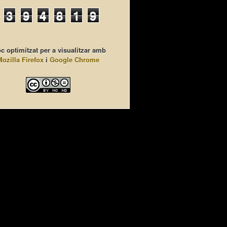
3
9
4
8
1
9
c optimitzat per a visualitzar amb
Mozilla Firefox
i
Google Chrome