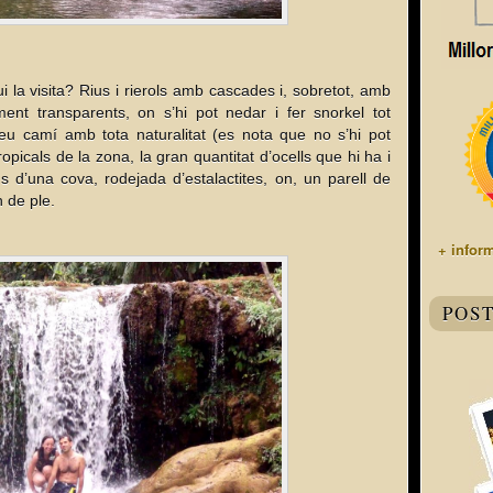
ui la visita? Rius i rierols amb cascades i, sobretot, amb
ment transparents, on s’hi pot nedar i fer snorkel tot
eu camí amb tota naturalitat (es nota que no s’hi pot
opicals de la zona, la gran quantitat d’ocells que hi ha i
ns d’una cova, rodejada d’estalactites, on, un parell de
n de ple.
+ infor
POS