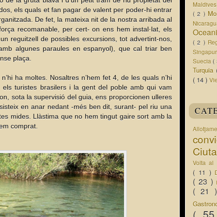
 de la gruta blava i d’un petit tram de riu propietat del
Maldive
dos, els quals et fan pagar de valent per poder-hi entrar
Mo
( 2 )
ganitzada. De fet, la mateixa nit de la nostra arribada al
Nicarag
força recomanable, per cert- on ens hem instal·lat, els
Ocean
n reguitzell de possibles excursions, tot advertint-nos,
( 2 )
Re
amb algunes paraules en espanyol), que cal triar ben
Singapu
ense plaça.
Suecia
(
Turquia
 n’hi ha moltes. Nosaltres n’hem fet 4, de les quals n’hi
( 14 )
Vi
els turistes brasilers i la gent del poble amb qui vam
 on, sota la supervisió del guia, ens proporcionen ulleres
nsisteix en anar nedant -més ben dit, surant- pel riu una
CAT
otes mides. Llàstima que no hem tingut gaire sort amb la
hem comprat.
Allotjam
conv
Ciut
Volta a
( 11 )
( 23 )
( 21
Gastro
( 5