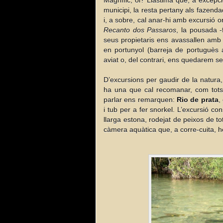
Magnífic, oi? Llàstima que, a excepció
municipi, la resta pertany als fazenda
i, a sobre, cal anar-hi amb excursió or
Recanto dos Passaros
, la pousada -
seus propietaris ens avassallen amb u
en portunyol (barreja de portuguès 
aviat o, del contrari, ens quedarem s
D’excursions per gaudir de la natura,
ha una que cal recomanar, com tots 
parlar ens remarquen:
Rio de prata
,
i tub per a fer snorkel. L’excursió co
llarga estona, rodejat de peixos de t
càmera aquàtica que, a corre-cuita, 