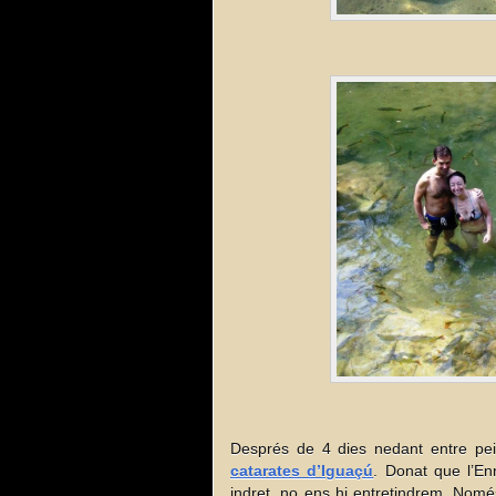
Després de 4 dies nedant entre peix
catarates d’Iguaçú
. Donat que l’Enr
indret, no ens hi entretindrem. Nomé