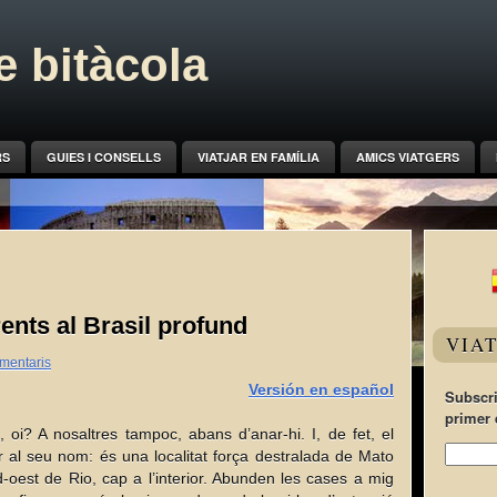
 bitàcola
RS
GUIES I CONSELLS
VIATJAR EN FAMÍLIA
AMICS VIATGERS
ents al Brasil profund
VIA
mentaris
Versión en español
Subscri
primer 
oi? A nosaltres tampoc, abans d’anar-hi. I, de fet, el
r al seu nom: és una localitat força destralada de Mato
oest de Rio, cap a l’interior. Abunden les cases a mig