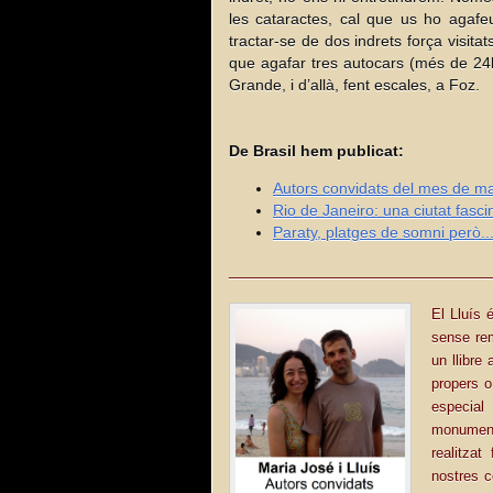
les cataractes, cal que us ho agafe
tractar-se de dos indrets força visit
que agafar tres autocars (més de 24
Grande, i d’allà, fent escales, a Foz.
De Brasil hem publicat:
Autors convidats del mes de mai
Rio de Janeiro: una ciutat fasci
Paraty, platges de somni però...
______________________________
El Lluís é
sense re
un llibre
propers o
especial
monuments
realitzat
nostres c