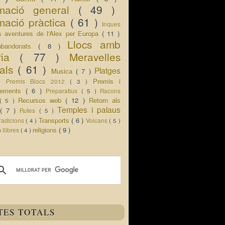
rmació general
( 49 )
mació pràctica
( 61 )
Inques
s aventures de l'Alex per Europa
( 11 )
Llocs amb
abandonats
( 8 )
oria
( 77 )
Meravelles
rals
( 61 )
Platges
Musica
( 7 )
 )
Premis i
Premis Blocs 2012
( 3 )
ixements
( 6 )
Preparatius
( 5 )
Racons
Recursos web
( 12 )
Retorn als
( 5 )
Temples i palaus
s
( 7 )
Rutes
( 5 )
Transports
( 6 )
radicions
( 4 )
Volcans
( 5 )
religions
( 9 )
 )
llibres
( 4 )
TES TOTALS