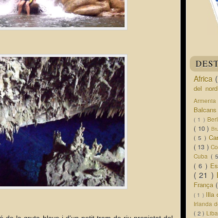
DES
Africa
del nor
Armeni
Balcan
Ber
( 1 )
( 10 )
Br
Ca
( 5 )
( 13 )
Co
Cuba
( 
( 6 )
Es
( 21 )
França
Ill
( 1 )
Irlanda 
( 2 )
Lib