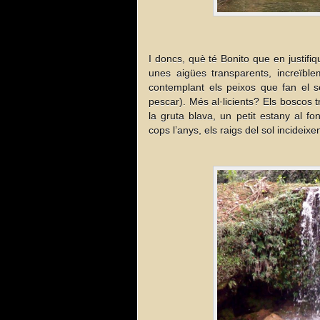
I doncs, què té Bonito que en justifiq
unes aigües transparents, increïble
contemplant els peixos que fan el s
pescar). Més al·licients? Els boscos tr
la gruta blava, un petit estany al fo
cops l’anys, els raigs del sol incideixe