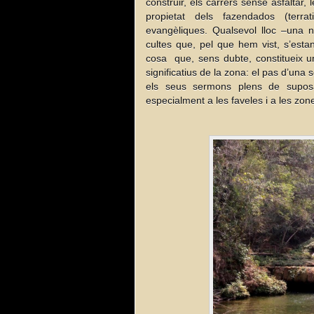
construir, els carrers sense asfaltar
propietat dels fazendados (terrat
evangèliques. Qualsevol lloc –una n
cultes que, pel que hem vist, s’estan
cosa que, sens dubte, constitueix un 
significatius de la zona: el pas d’una 
els seus sermons plens de suposat
especialment a les faveles i a les zone