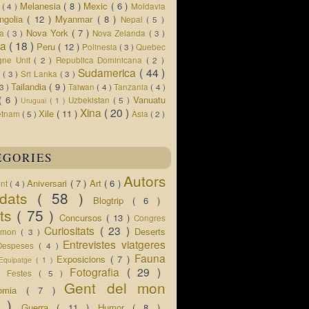
Melanesia
( 8 )
Mexic
( 6 )
s
( 4 )
Moldavia
ngolia
( 12 )
Myanmar
( 8 )
Nepal
( 5 )
Nova York
( 7 )
ua
( 3 )
Nova Zelanda
( 3 )
ia
( 18 )
Peru
( 12 )
Polinesia
( 3 )
Quebec
gne Unit
( 2 )
Republica Dominicana
( 2 )
Sudamerica
( 44 )
r
( 3 )
Sri Lanka
( 3 )
Tailandia
( 9 )
 3 )
Taiwan
( 4 )
Tanzania
( 4 )
( 6 )
Vanuatu
Uzbekistan
( 5 )
Uruguai
( 1 )
Xina
( 20 )
Xile
( 11 )
etnam
( 5 )
Àsia
( 2 )
EGORIES
Autors
Aniversari
( 7 )
Art
( 6 )
ent
( 4 )
idats
( 58 )
Blogtrip
( 6 )
ats
( 75 )
Concursos
( 13 )
Congres
Curiositats
( 23 )
Deserts
l mon
( 3 )
Entrevistes viatgeres
Despeses
( 4 )
Fauna
Exposicions
( 7 )
Equipatge
( 1 )
 )
Fotografia
( 29 )
Festes
( 5 )
Gent del mon
nomia
( 7 )
5 )
Guerra
( 11 )
Humor
( 8 )