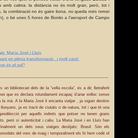
u amb calma: la distància no és molt gran, però, tot i
ats, la combinació no és gaire bona, no queda més remei
h), o bé unes 5 hores de Bonito a l’aeroport de Campo
g: María José i Lluís
nant en plena transformació...i molt cara!
on és el sol?
____________________________________________
s un bibliotecari dels de la “vella escola”, és a dir, lletraferit
mei que es declara rotundament incapaç d’anar enlloc sense
 a la mà. A la Maria José li encanta viatjar , ja siguin destins
 llunyans, ja es tracti de ciutats o de natura, tot i que té una
 predilecció per aquells indrets que potser no tenen grans
, però sí autenticitat i caliu. La Maria José i en Lluís han
 finalment un dels seus viatges desitjats: Brasil.
Són els
onvidats del mes de maig i temporalment els hi hem cedit el