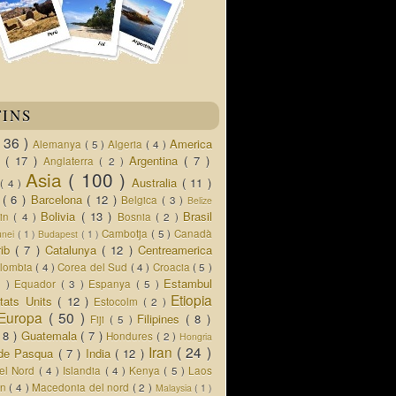
TINS
( 36 )
America
Alemanya
( 5 )
Algeria
( 4 )
d
( 17 )
Argentina
( 7 )
Anglaterra
( 2 )
Asia
( 100 )
Australia
( 11 )
a
( 4 )
s
( 6 )
Barcelona
( 12 )
Belgica
( 3 )
Belize
Bolivia
( 13 )
Brasil
lin
( 4 )
Bosnia
( 2 )
Cambotja
( 5 )
Canadà
unei
( 1 )
Budapest
( 1 )
rib
( 7 )
Catalunya
( 12 )
Centreamerica
lombia
( 4 )
Corea del Sud
( 4 )
Croacia
( 5 )
Estambul
5 )
Equador
( 3 )
Espanya
( 5 )
Etiopia
tats Units
( 12 )
Estocolm
( 2 )
Europa
( 50 )
Filipines
( 8 )
Fiji
( 5 )
( 8 )
Guatemala
( 7 )
Hondures
( 2 )
Hongria
Iran
( 24 )
a de Pasqua
( 7 )
India
( 12 )
del Nord
( 4 )
Islandia
( 4 )
Kenya
( 5 )
Laos
an
( 4 )
Macedonia del nord
( 2 )
Malaysia
( 1 )