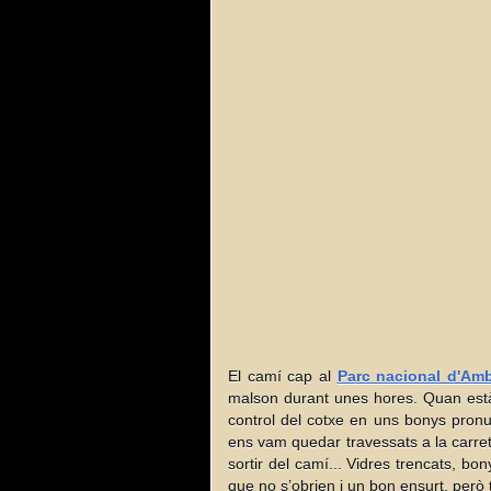
El camí cap al
Pa
rc nacional d'Amb
malson durant unes hores. Quan està
control del cotxe en uns bonys pronu
ens vam quedar travessats a la carre
sortir del camí... Vidres trencats, bon
que no s’obrien i un bon ensurt, però 