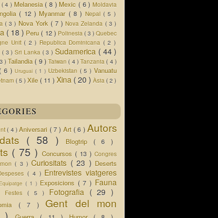
Melanesia
( 8 )
Mexic
( 6 )
s
( 4 )
Moldavia
ngolia
( 12 )
Myanmar
( 8 )
Nepal
( 5 )
Nova York
( 7 )
ua
( 3 )
Nova Zelanda
( 3 )
ia
( 18 )
Peru
( 12 )
Polinesia
( 3 )
Quebec
gne Unit
( 2 )
Republica Dominicana
( 2 )
Sudamerica
( 44 )
r
( 3 )
Sri Lanka
( 3 )
Tailandia
( 9 )
 3 )
Taiwan
( 4 )
Tanzania
( 4 )
( 6 )
Vanuatu
Uzbekistan
( 5 )
Uruguai
( 1 )
Xina
( 20 )
Xile
( 11 )
etnam
( 5 )
Àsia
( 2 )
EGORIES
Autors
Aniversari
( 7 )
Art
( 6 )
ent
( 4 )
idats
( 58 )
Blogtrip
( 6 )
ats
( 75 )
Concursos
( 13 )
Congres
Curiositats
( 23 )
Deserts
l mon
( 3 )
Entrevistes viatgeres
Despeses
( 4 )
Fauna
Exposicions
( 7 )
Equipatge
( 1 )
 )
Fotografia
( 29 )
Festes
( 5 )
Gent del mon
nomia
( 7 )
5 )
Guerra
( 11 )
Humor
( 8 )