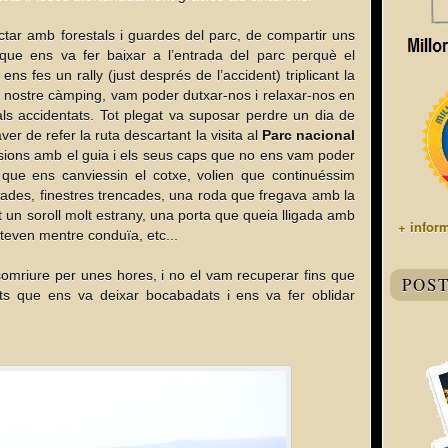
ctar amb forestals i guardes del parc, de compartir uns
que ens va fer baixar a l’entrada del parc perquè el
s fes un rally (just després de l’accident) triplicant la
al nostre càmping, vam poder dutxar-nos i relaxar-nos en
s accidentats. Tot plegat va suposar perdre un dia de
ver de refer la ruta descartant la visita al
Parc nacional
sions amb el guia i els seus caps que no ens vam poder
que ens canviessin el cotxe, volien que continuéssim
jades, finestres trencades, una roda que fregava amb la
t un soroll molt estrany, una porta que queia lligada amb
+ infor
Steven mentre conduïa, etc...
somriure per unes hores, i no el vam recuperar fins que
POS
nts que ens va deixar bocabadats i ens va fer oblidar