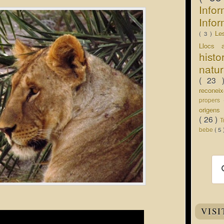
Info
Infor
Le
( 3 )
Llocs 
hist
natu
( 23
recone
propers
origen
( 26 )
T
bebe
( 5
VISI