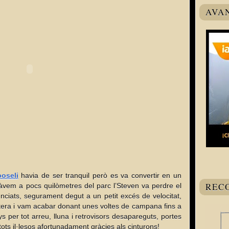
AVA
oseli
havia de ser tranquil però es va convertir en un
REC
vem a pocs quilòmetres del parc l’Steven va perdre el
nciats, segurament degut a un petit excés de velocitat,
tera i vam acabar donant unes voltes de campana fins a
ys per tot arreu, lluna i retrovisors desapareguts, portes
tots il·lesos afortunadament gràcies als cinturons!