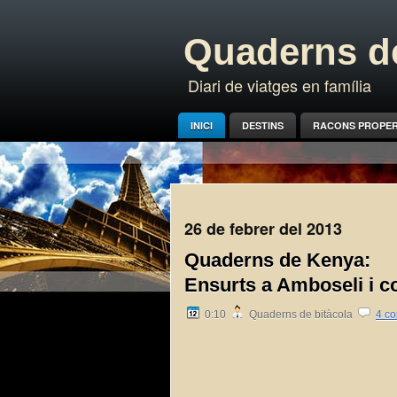
Quaderns de
Diari de viatges en família
INICI
DESTINS
RACONS PROPE
26 de febrer del 2013
Quaderns de Kenya:
Ensurts a Amboseli i c
0:10
Quaderns de bitàcola
4 co