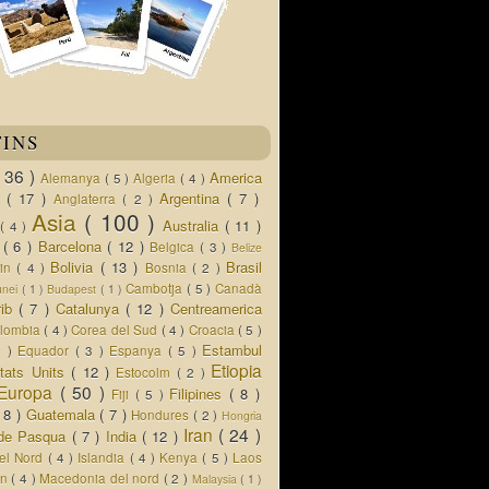
TINS
( 36 )
America
Alemanya
( 5 )
Algeria
( 4 )
d
( 17 )
Argentina
( 7 )
Anglaterra
( 2 )
Asia
( 100 )
Australia
( 11 )
a
( 4 )
s
( 6 )
Barcelona
( 12 )
Belgica
( 3 )
Belize
Bolivia
( 13 )
Brasil
lin
( 4 )
Bosnia
( 2 )
Cambotja
( 5 )
Canadà
unei
( 1 )
Budapest
( 1 )
rib
( 7 )
Catalunya
( 12 )
Centreamerica
lombia
( 4 )
Corea del Sud
( 4 )
Croacia
( 5 )
Estambul
5 )
Equador
( 3 )
Espanya
( 5 )
Etiopia
tats Units
( 12 )
Estocolm
( 2 )
Europa
( 50 )
Filipines
( 8 )
Fiji
( 5 )
( 8 )
Guatemala
( 7 )
Hondures
( 2 )
Hongria
Iran
( 24 )
a de Pasqua
( 7 )
India
( 12 )
del Nord
( 4 )
Islandia
( 4 )
Kenya
( 5 )
Laos
an
( 4 )
Macedonia del nord
( 2 )
Malaysia
( 1 )