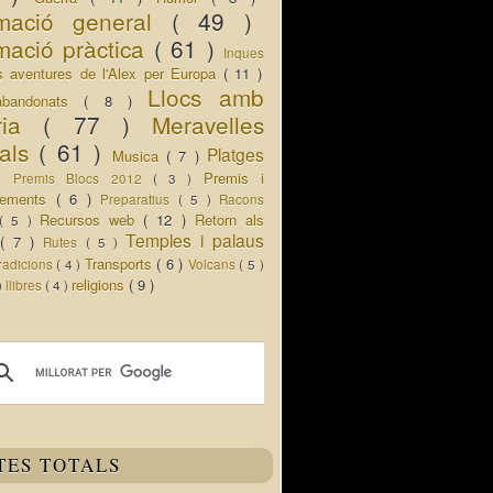
rmació general
( 49 )
mació pràctica
( 61 )
Inques
s aventures de l'Alex per Europa
( 11 )
Llocs amb
abandonats
( 8 )
oria
( 77 )
Meravelles
rals
( 61 )
Platges
Musica
( 7 )
 )
Premis i
Premis Blocs 2012
( 3 )
ixements
( 6 )
Preparatius
( 5 )
Racons
Recursos web
( 12 )
Retorn als
( 5 )
Temples i palaus
s
( 7 )
Rutes
( 5 )
Transports
( 6 )
radicions
( 4 )
Volcans
( 5 )
religions
( 9 )
 )
llibres
( 4 )
TES TOTALS