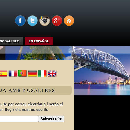
NOSALTRES
EN ESPAÑOL
TJA AMB NOSALTRES
u-te per correu electrònic i seràs el
en llegir els nostres escrits