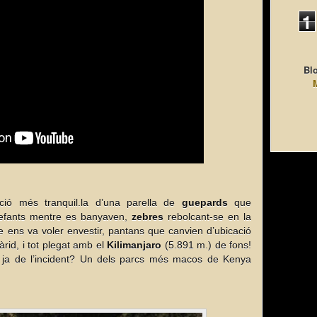
1
Blo
ió més tranquil.la d’una parella de
guepards
que
elefants mentre es banyaven,
zebres
rebolcant-se en la
ue ens va voler envestir, pantans que canvien d’ubicació
id, i tot plegat amb el
Kilimanjaro
(5.891 m.) de fons!
a ja de l’incident? Un dels parcs més macos de Kenya