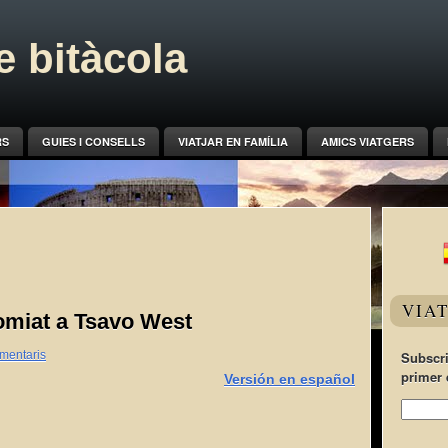
 bitàcola
RS
GUIES I CONSELLS
VIATJAR EN FAMÍLIA
AMICS VIATGERS
VIA
omiat a Tsavo West
mentaris
Subscri
primer 
Versión en español