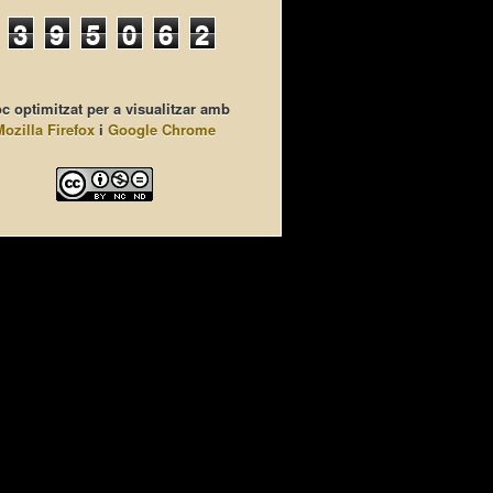
3
9
5
0
6
2
c optimitzat per a visualitzar amb
Mozilla Firefox
i
Google Chrome