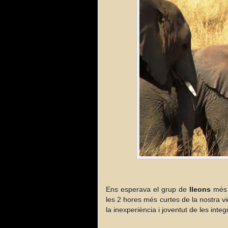
Ens esperava el grup de
lleons
més g
les 2 hores més curtes de la nostra vi
la inexperiència i joventut de les integ