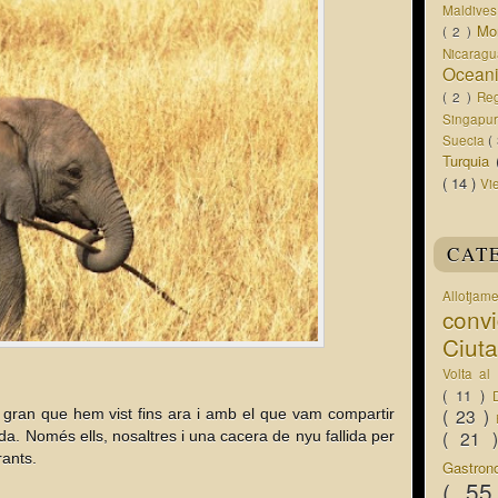
Maldive
Mo
( 2 )
Nicarag
Ocean
( 2 )
Re
Singapu
Suecia
(
Turquia
( 14 )
Vi
CAT
Allotjam
conv
Ciut
Volta a
( 11 )
( 23 )
ran que hem vist fins ara i amb el que vam compartir
( 21
da. Només ells, nosaltres i una cacera de nyu fallida per
rants.
Gastro
( 5