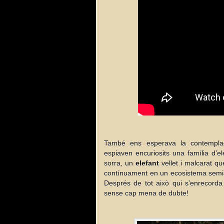
També ens esperava la contemplac
espiaven encuriosits una família d’
sorra, un
elefant
vellet i malcarat q
contínuament en un ecosistema semiàr
Després de tot això qui s’enrecord
sense cap mena de dubte!