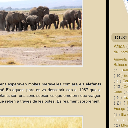
DES
Africa
del nor
Armeni
Balcan
Ber
( 1 )
( 10 )
Br
Ca
( 5 )
ens esperaven moltes meravelles com ara els
elefants
( 13 )
Co
at! En aquest parc es va descobrir cap el 1987 que el
Cuba
( 
lefants són uns sons subsònics que emeten i que viatgen
( 6 )
Es
 que reben a través de les potes. És realment sorprenent!
( 21 )
França
Ill
( 1 )
Irlanda 
( 2 )
Lib