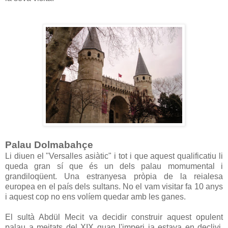
Palau Dolmabahçe
Li diuen el "Versalles asiàtic" i tot i que aquest qualificatiu li
queda gran sí que és un dels palau momumental i
grandiloqüent. Una estranyesa pròpia de la reialesa
europea en el país dels sultans. No el vam visitar fa 10 anys
i aquest cop no ens volíem quedar amb les ganes.
El sultà Abdül Mecit va decidir construir aquest opulent
palau a meitats del XIX quan l'imperi ja estava en declivi.