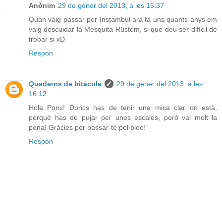
Anònim
29 de gener del 2013, a les 15:37
Quan vaig passar per Instambul ara fa uns quants anys em
vaig descuidar la Mesquita Rüstem, si que deu ser difícil de
trobar si xD
Respon
Quaderns de bitàcola
29 de gener del 2013, a les
16:12
Hola Pons! Doncs has de tenir una mica clar on està,
perquè has de pujar per unes escales, però val molt la
pena! Gràcies per passar-te pel bloc!
Respon