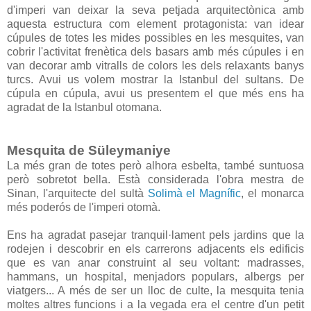
d'imperi van deixar la seva petjada arquitectònica amb
aquesta estructura com element protagonista: van idear
cúpules de totes les mides possibles en les mesquites, van
cobrir l'activitat frenètica dels basars amb més cúpules i en
van decorar amb vitralls de colors les dels relaxants banys
turcs. Avui us volem mostrar la Istanbul del sultans. De
cúpula en cúpula, avui us presentem el que més ens ha
agradat de la Istanbul otomana.
Mesquita de Süleymaniye
La més gran de totes però alhora esbelta, també suntuosa
però sobretot bella. Està considerada l'obra mestra de
Sinan, l'arquitecte del sultà
Solimà el Magnífic
, el monarca
més poderós de l'imperi otomà.
Ens ha agradat pasejar tranquil·lament pels jardins que la
rodejen i descobrir en els carrerons adjacents els edificis
que es van anar construint al seu voltant: madrasses,
hammans, un hospital, menjadors populars, albergs per
viatgers... A més de ser un lloc de culte, la mesquita tenia
moltes altres funcions i a la vegada era el centre d'un petit