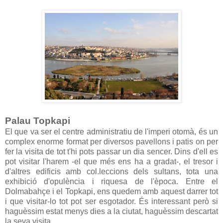
Palau Topkapi
El que va ser el centre administratiu de l'imperi otomà, és un
complex enorme format per diversos pavellons i patis on per
fer la visita de tot t'hi pots passar un dia sencer. Dins d'ell es
pot visitar l'harem -el que més ens ha a gradat-, el tresor i
d'altres edificis amb col.leccions dels sultans, tota una
exhibició d'opulència i riquesa de l'època. Entre el
Dolmabahçe i el Topkapi, ens quedem amb aquest darrer tot
i que visitar-lo tot pot ser esgotador. És interessant però si
haguèssim estat menys dies a la ciutat, haguèssim descartat
la seva visita.