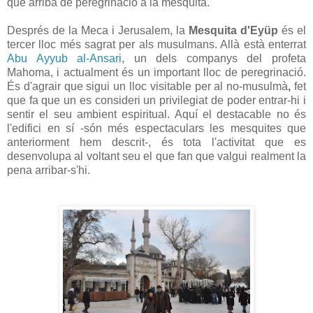
que arriba de peregrinació a la mesquita.
Després de la Meca i Jerusalem, la
Mesquita d'Eyüp
és el
tercer lloc més sagrat per als musulmans. Allà està enterrat
Abu Ayyub al-Ansari
, un dels companys del profeta
Mahoma, i actualment és un important lloc de peregrinació.
És d'agrair que sigui un lloc visitable per al no-musulmà
,
fet
que fa que un es consideri un privilegiat de poder entrar-hi i
sentir el seu ambient espiritual. Aquí el destacable no és
l'edifici en sí -són més espectaculars les mesquites que
anteriorment hem descrit-, és tota l'activitat que es
desenvolupa al voltant seu el que fan que valgui realment la
pena arribar-s'hi.