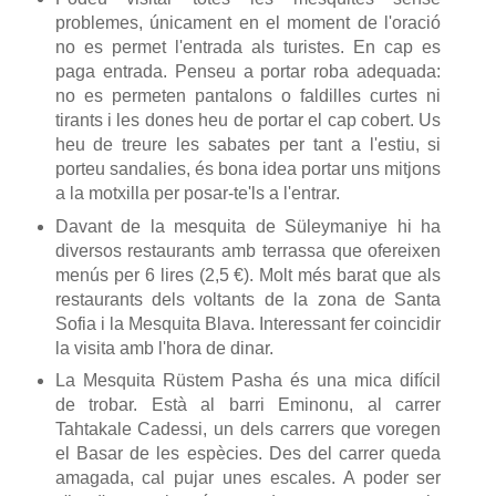
problemes, únicament en el moment de l'oració
no es permet l'entrada als turistes. En cap es
paga entrada. Penseu a portar roba adequada:
no es permeten pantalons o faldilles curtes ni
tirants i les dones heu de portar el cap cobert. Us
heu de treure les sabates per tant a l'estiu, si
porteu sandalies, és bona idea portar uns mitjons
a la motxilla per posar-te'ls a l'entrar.
Davant de la mesquita de Süleymaniye hi ha
diversos restaurants amb terrassa que ofereixen
menús per 6 lires (2,5 €). Molt més barat que als
restaurants dels voltants de la zona de Santa
Sofia i la Mesquita Blava. Interessant fer coincidir
la visita amb l'hora de dinar.
La Mesquita Rüstem Pasha és una mica difícil
de trobar. Està al barri Eminonu, al carrer
Tahtakale Cadessi, un dels carrers que voregen
el Basar de les espècies. Des del carrer queda
amagada, cal pujar unes escales. A poder ser