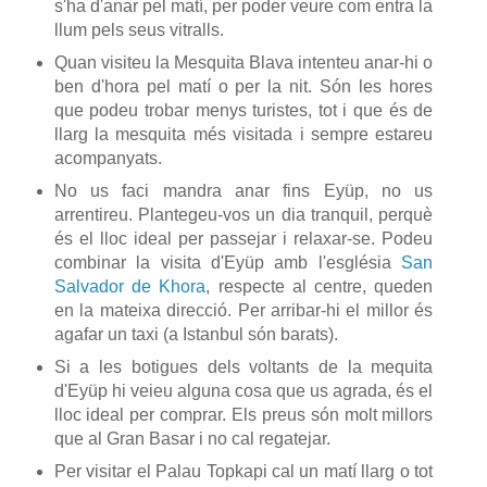
s'ha d'anar pel matí, per poder veure com entra la
llum pels seus vitralls.
Quan visiteu la Mesquita Blava intenteu anar-hi o
ben d'hora pel matí o per la nit. Són les hores
que podeu trobar menys turistes, tot i que és de
llarg la mesquita més visitada i sempre estareu
acompanyats.
No us faci mandra anar fins Eyüp, no us
arrentireu. Plantegeu-vos un dia tranquil, perquè
és el lloc ideal per passejar i relaxar-se. Podeu
combinar la visita d'Eyüp amb l'església
San
Salvador de Khora
, respecte al centre, queden
en la mateixa direcció. Per arribar-hi el millor és
agafar un taxi (a Istanbul són barats).
Si a les botigues dels voltants de la mequita
d'Eyüp hi veieu alguna cosa que us agrada, és el
lloc ideal per comprar. Els preus són molt millors
que al Gran Basar i no cal regatejar.
Per visitar el Palau Topkapi cal un matí llarg o tot