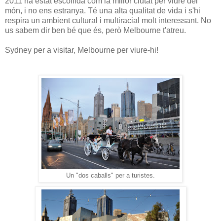
2011 ha estat escollida com la millor ciutat per viure del
món, i no ens estranya. Té una alta qualitat de vida i s'hi
respira un ambient cultural i multiracial molt interessant. No
us sabem dir ben bé que és, però Melbourne t'atreu.
Sydney per a visitar, Melbourne per viure-hi!
Un "dos caballs" per a turistes.