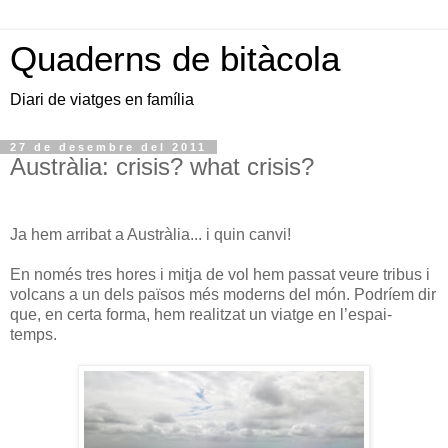
Quaderns de bitàcola
Diari de viatges en família
27 de desembre del 2011
Austràlia: crisis? what crisis?
Ja hem arribat a Austràlia... i quin canvi!
En només tres hores i mitja de vol hem passat veure tribus i
volcans a un dels països més moderns del món. Podríem dir
que, en certa forma, hem realitzat un viatge en l’espai-
temps.