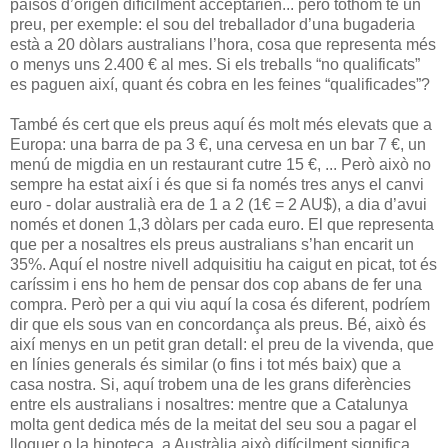
països d’origen difícilment acceptarien... però tothom té un
preu, per exemple: el sou del treballador d’una bugaderia
està a 20 dòlars australians l’hora, cosa que representa més
o menys uns 2.400 € al mes. Si els treballs “no qualificats”
es paguen així, quant és cobra en les feines “qualificades”?
També és cert que els preus aquí és molt més elevats que a
Europa: una barra de pa 3 €, una cervesa en un bar 7 €, un
menú de migdia en un restaurant cutre 15 €, ... Però això no
sempre ha estat així i és que si fa només tres anys el canvi
euro - dolar australià era de 1 a 2 (1€ = 2 AU$), a dia d’avui
només et donen 1,3 dòlars per cada euro. El que representa
que per a nosaltres els preus australians s’han encarit un
35%. Aquí el nostre nivell adquisitiu ha caigut en picat, tot és
caríssim i ens ho hem de pensar dos cop abans de fer una
compra. Però per a qui viu aquí la cosa és diferent, podríem
dir que els sous van en concordança als preus. Bé, això és
així menys en un petit gran detall: el preu de la vivenda, que
en línies generals és similar (o fins i tot més baix) que a
casa nostra. Si, aquí trobem una de les grans diferències
entre els australians i nosaltres: mentre que a Catalunya
molta gent dedica més de la meitat del seu sou a pagar el
lloguer o la hipoteca, a Austràlia això difícilment significa