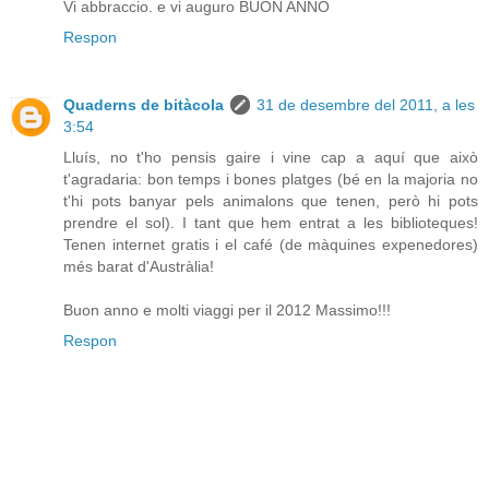
Vi abbraccio. e vi auguro BUON ANNO
Respon
Quaderns de bitàcola
31 de desembre del 2011, a les
3:54
Lluís, no t'ho pensis gaire i vine cap a aquí que això
t'agradaria: bon temps i bones platges (bé en la majoria no
t'hi pots banyar pels animalons que tenen, però hi pots
prendre el sol). I tant que hem entrat a les biblioteques!
Tenen internet gratis i el café (de màquines expenedores)
més barat d'Austràlia!
Buon anno e molti viaggi per il 2012 Massimo!!!
Respon