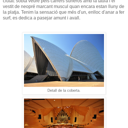
ciutat: sobta veure pels carrers surferos amb la taula i el
vestit de neopré marcant muscul quan encara estan lluny de
la platja. Tenim la sensació que més d'un, enlloc d'anar a fer
surf, es dedica a pasejar amunt i avall.
Detall de la coberta.