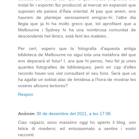
instal·lin i exportin llur producció al mercat en expansió que
suposen els països d'Àsia oriental. Al pas que anem, ens
haurem de plantejar seriosament emigrar-hi; l'altre dia
llegia que ja hi ha molts grecs que, tot aprofitant que a
Melbourne i Sydney hi ha una nombrosa comunitat de
descendents hel·lènics, està fent les maletes...
Per cert, espero que la fotografia d'aquesta antiga
biblioteca de Melbourne no sigui tota una metàfora del que
ens depararà el futur! I, ara que hi penso, heu fet ja unes
quantes fotografies de biblioteques, però en cap d'elles
recordo haver-vos vist consultant el seu fons. Serà que us
ha agafat un sobtat atac de timidesa a l'hora de mostrar les
vostres aficions lectores?
Respon
Anònim
30 de desembre del 2011, a les 17:06
Ciao ragazzi, sono massimo oggi ho aperto il blog, son
felice di rivedervi, ed entusiasmato a sentire i vostri
racconti.