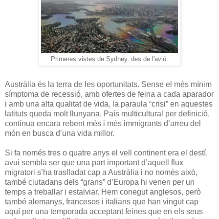
Primeres vistes de Sydney, des de l'avió.
Austràlia és la terra de les oportunitats. Sense el més mínim
símptoma de recessió, amb ofertes de feina a cada aparador
i amb una alta qualitat de vida, la paraula “crisi” en aquestes
latituts queda molt llunyana. País multicultural per definició,
continua encara rebent més i més immigrants d’arreu del
món en busca d’una vida millor.
Si fa només tres o quatre anys el vell continent era el destí,
avui sembla ser que una part important d’aquell flux
migratori s’ha traslladat cap a Austràlia i no només això,
també ciutadans dels “grans” d’Europa hi venen per un
temps a treballar i estalviar. Hem conegut anglesos, però
també alemanys, francesos i italians que han vingut cap
aquí per una temporada acceptant feines que en els seus