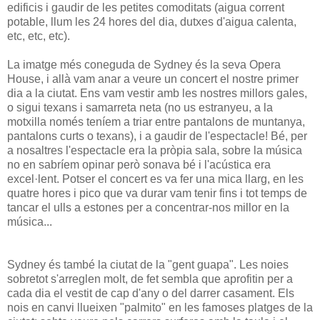
edificis i gaudir de les petites comoditats (aigua corrent
potable, llum les 24 hores del dia, dutxes d'aigua calenta,
etc, etc, etc).
La imatge més coneguda de Sydney és la seva Opera
House, i allà vam anar a veure un concert el nostre primer
dia a la ciutat. Ens vam vestir amb les nostres millors gales,
o sigui texans i samarreta neta (no us estranyeu, a la
motxilla només teníem a triar entre pantalons de muntanya,
pantalons curts o texans), i a gaudir de l'espectacle! Bé, per
a nosaltres l'espectacle era la pròpia sala, sobre la música
no en sabríem opinar però sonava bé i l'acústica era
excel·lent. Potser el concert es va fer una mica llarg, en les
quatre hores i pico que va durar vam tenir fins i tot temps de
tancar el ulls a estones per a concentrar-nos millor en la
música...
Sydney és també la ciutat de la "gent guapa". Les noies
sobretot s'arreglen molt, de fet sembla que aprofitin per a
cada dia el vestit de cap d'any o del darrer casament. Els
nois en canvi llueixen "palmito" en les famoses platges de la