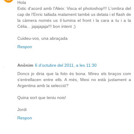
Hola
Estic d'acord amb l'Aleix: Visca el photoshop!!! L'ombra del
cap de l'Enric tallada malament també us delata i el flash de
la càmera només us il·lumina el front i la cara a tu i a la
Cèlia... jajajajaja!!! bon intent ;)
Cuideu-vos, una abraçada
Respon
Anònim
6 d’octubre del 2011, a les 11:30
Doncs jo diria que la foto és bona. Mireu els braços com
s'entrellacen entre ells. A més, Mesi no està justament a
Argentina amb la selecció?
Quina sort que teniu nois!
Jordi
Respon