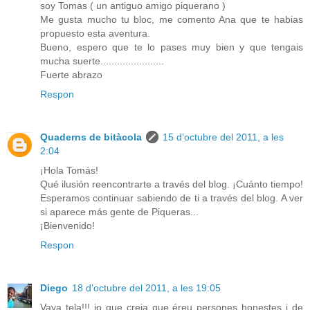
soy Tomas ( un antiguo amigo piquerano )
Me gusta mucho tu bloc, me comento Ana que te habias
propuesto esta aventura.
Bueno, espero que te lo pases muy bien y que tengais
mucha suerte.......................
Fuerte abrazo
Respon
Quaderns de bitàcola
15 d’octubre del 2011, a les
2:04
¡Hola Tomás!
Qué ilusión reencontrarte a través del blog. ¡Cuánto tiempo!
Esperamos continuar sabiendo de ti a través del blog. A ver
si aparece más gente de Piqueras...
¡Bienvenido!
Respon
Diego
18 d’octubre del 2011, a les 19:05
Vaya tela!!! jo que creia que éreu persones honestes i de