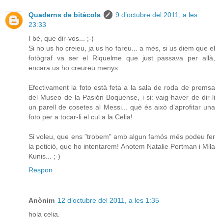
Quaderns de bitàcola
9 d’octubre del 2011, a les
23:33
I bé, que dir-vos... ;-)
Si no us ho creieu, ja us ho fareu... a més, si us diem que el
fotògraf va ser el Riquelme que just passava per allà,
encara us ho creureu menys...
Efectivament la foto està feta a la sala de roda de premsa
del Museo de la Pasión Boquense, i si: vaig haver de dir-li
un parell de cosetes al Messi... què és això d'aprofitar una
foto per a tocar-li el cul a la Celia!
Si voleu, que ens "trobem" amb algun famós més podeu fer
la petició, que ho intentarem! Anotem Natalie Portman i Mila
Kunis... ;-)
Respon
Anònim
12 d’octubre del 2011, a les 1:35
hola celia.