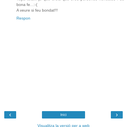
bona fe...:-(
A veure si feu bondat!!!
Respon
‹
›
Inici
Visualitza la versió per a web