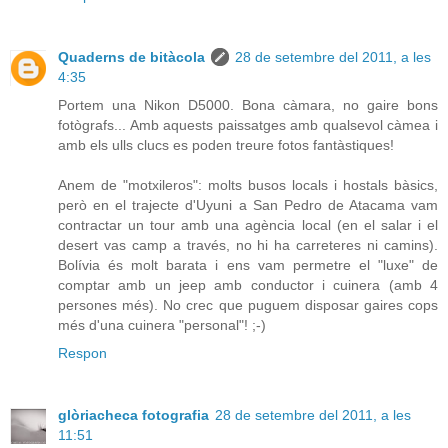
Quaderns de bitàcola
28 de setembre del 2011, a les
4:35
Portem una Nikon D5000. Bona càmara, no gaire bons
fotògrafs... Amb aquests paissatges amb qualsevol càmea i
amb els ulls clucs es poden treure fotos fantàstiques!
Anem de "motxileros": molts busos locals i hostals bàsics,
però en el trajecte d'Uyuni a San Pedro de Atacama vam
contractar un tour amb una agència local (en el salar i el
desert vas camp a través, no hi ha carreteres ni camins).
Bolívia és molt barata i ens vam permetre el "luxe" de
comptar amb un jeep amb conductor i cuinera (amb 4
persones més). No crec que puguem disposar gaires cops
més d'una cuinera "personal"! ;-)
Respon
glòriacheca fotografia
28 de setembre del 2011, a les
11:51