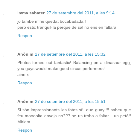
imma sabater
27 de setembre del 2011, a les 9:14
jo també m'he quedat bocabadada!!
però estic tranquil·la perquè de sal no ens en faltarà
Respon
Anònim
27 de setembre del 2011, a les 15:32
Photos turned out fantastic! Balancing on a dinasaur egg,
you guys would make good circus performers!
aine x
Respon
Anònim
27 de setembre del 2011, a les 15:51
Si són impressionants les fotos sí!! que guay!!!! sabeu que
feu moooolta enveja no??? se us troba a faltar... un petó!!
Miriam
Respon