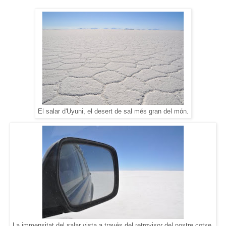
El salar d'Uyuni, el desert de sal més gran del món.
La immensitat del salar vista a través del retrovisor del nostre cotxe.