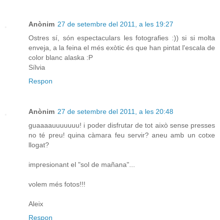
Anònim
27 de setembre del 2011, a les 19:27
Ostres sí, són espectaculars les fotografies :)) si si molta
enveja, a la feina el més exòtic és que han pintat l'escala de
color blanc alaska :P
Sílvia
Respon
Anònim
27 de setembre del 2011, a les 20:48
guaaaauuuuuuu! i poder disfrutar de tot això sense presses
no té preu! quina càmara feu servir? aneu amb un cotxe
llogat?
impresionant el "sol de mañana"...
volem més fotos!!!
Aleix
Respon