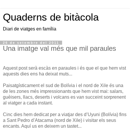
Quaderns de bitàcola
Diari de viatges en família
26 de setembre del 2011
Una imatge val més que mil paraules
Aquest post serà escàs en paraules i és que el que hem vist
aquests dies ens ha deixat muts...
Paisatgísticament el sud de Bolívia i el nord de Xile és una
de les zones més impressionants que hem vist mai: salars,
guèisers, llacs, deserts i volcans es van succeint sorprenent
al viatger a cada instant.
Cinc dies hem dedicat per a viatjar des d’Uyuni (Bolívia) fins
a Sant Pedro d’Atacama (nord de Xile) i visitar els seus
encants. Aquí us en deixem un tastet...