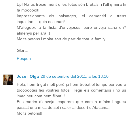
Ep! No us treieu mèrit q les fotos són brutals, i l'ull q mira hi
fa mooooolt!!
Impressionants els paisatges, el cementiri d trens
inquietant... quin escenari!
M'afegeixo a la llista d'envejosos, però enveja sana eh?
almenys per ara ;)
Molts petons i molta sort de part de tota la family!
Glòria
Respon
Jose i Olga
29 de setembre del 2011, a les 18:10
Hola, hem trigat molt però ja hem trobat el temps per veure
tooooootes les vostres fotos i llegir els comentaris i no us
imagineu com hem flipat!!!
Ens morim d'enveja, esperem que com a mínim hagueu
passat una mica de set i calor al desert d'Atacama.
Molts petons!!