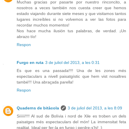
Muchas gracias por pasarte por nuestro rinconcito, a
nosotros a veces también nos cuesta creer que hemos
estado viajando durante siete meses y que visitamos tantos
lugares increíbles si no volvemos a ver las fotos para
recordar muchos momentos!
Nos hace mucha ilusión tus palabras, de verdad. ¡Un
abrazo tío!
Respon
Furgo en ruta
3 de juliol del 2013, a les 0:31
Es que es una passada!!!! Una de les zones més
espectaculars a nivell paisatgístic que hem vist nosaltres
també!!! Una abraçada parella!
Respon
Quaderns de bitàcola
3 de juliol del 2013, a les 8:09
Sííííí!!!! Al sud de Bolívia i nord de Xile es troben un dels
paisatges més espectaculars del món! La immensitat feta
realitat. Ideal per fer-la en furgo i perdre-s'hi! ;)