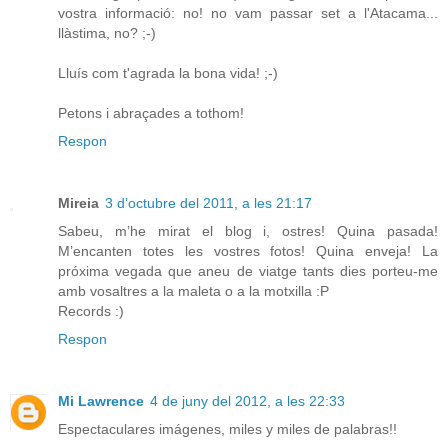
vostra informació: no! no vam passar set a l'Atacama...
llàstima, no? ;-)
Lluís com t'agrada la bona vida! ;-)
Petons i abraçades a tothom!
Respon
Mireia
3 d’octubre del 2011, a les 21:17
Sabeu, m’he mirat el blog i, ostres! Quina pasada!
M’encanten totes les vostres fotos! Quina enveja! La
próxima vegada que aneu de viatge tants dies porteu-me
amb vosaltres a la maleta o a la motxilla :P
Records :)
Respon
Mi Lawrence
4 de juny del 2012, a les 22:33
Espectaculares imágenes, miles y miles de palabras!!