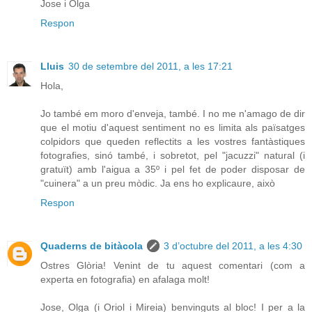
Jose i Olga
Respon
Lluis
30 de setembre del 2011, a les 17:21
Hola,
Jo també em moro d'enveja, també. I no me n'amago de dir
que el motiu d'aquest sentiment no es limita als païsatges
colpidors que queden reflectits a les vostres fantàstiques
fotografies, sinó també, i sobretot, pel "jacuzzi" natural (i
gratuït) amb l'aigua a 35º i pel fet de poder disposar de
"cuinera" a un preu mòdic. Ja ens ho explicaure, això
Respon
Quaderns de bitàcola
3 d’octubre del 2011, a les 4:30
Ostres Glòria! Venint de tu aquest comentari (com a
experta en fotografia) en afalaga molt!
Jose, Olga (i Oriol i Mireia) benvinguts al bloc! I per a la