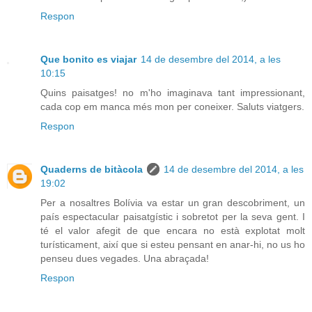
Respon
Que bonito es viajar
14 de desembre del 2014, a les
10:15
Quins paisatges! no m'ho imaginava tant impressionant,
cada cop em manca més mon per coneixer. Saluts viatgers.
Respon
Quaderns de bitàcola
14 de desembre del 2014, a les
19:02
Per a nosaltres Bolívia va estar un gran descobriment, un
país espectacular paisatgístic i sobretot per la seva gent. I
té el valor afegit de que encara no està explotat molt
turísticament, així que si esteu pensant en anar-hi, no us ho
penseu dues vegades. Una abraçada!
Respon