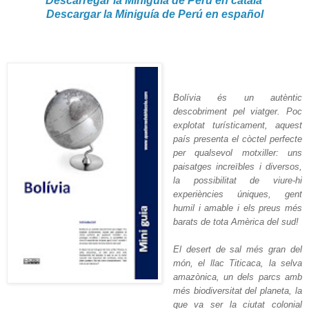
Descarregar la Miniguia de Perú en català
Descargar la Miniguía de Perú en español
Bolívia és un autèntic
descobriment pel viatger. Poc
explotat turísticament, aquest
país presenta el còctel perfecte
per qualsevol motxiller: uns
paisatges increïbles i diversos,
la possibilitat de viure-hi
experiències úniques, gent
humil i amable i els preus més
barats de tota Amèrica del sud!
El desert de sal més gran del
món, el llac Titicaca, la selva
amazònica, un dels parcs amb
més biodiversitat del planeta, la
que va ser la ciutat colonial