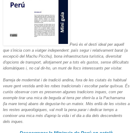
Perú és el destí ideal per aquell
que s'inicia com a viatger independent: país segur i relativament barat (a
excepció del Machu Picchu), bona infraestructura turística, diversitat
d'opcions de transport, allotjament per a tots els gustos, sense dificultats
idiomàtiques i, no cal dir-ho, un munt de llocs interessants per visitar.
Barreja de modernitat i de tradició andina, fora de les ciutats és habitual
veure gent vestida amb les robes tradicionals i escoltar parlar quítxua. És
curiós observar com es preserven algunes tradicions inques, com per
exemple tirar una mica de beguda al terra per oferir-la a la Pachamama
(la mare terra) abans de degustar-ho un mateix. Més enllà de les visites a
les restes arqueològiques, val molt la pena parar i dedicar temps a
conèixer una mica més d'aprop la vida i el dia a dia dels descendents
dels inques.