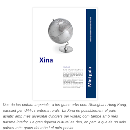
Des de les ciutats imperials, a les grans urbs com Shanghai i Hong Kong,
passant per idíl·lics entorns rurals. La Xina és possiblement el país
asiàtic amb més diversitat d’indrets per visitar, com també amb més
turisme interior. La gran riquesa cultural es deu, en part, a que és un dels
països més grans del món i el més poblat.