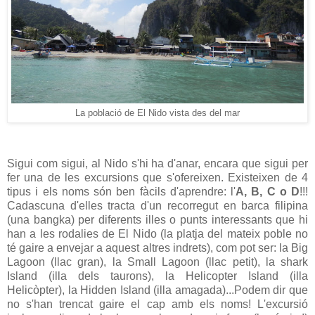
La població de El Nido vista des del mar
Sigui com sigui, al Nido s'hi ha d'anar, encara que sigui per
fer una de les excursions que s'ofereixen. Existeixen de 4
tipus i els noms són ben fàcils d'aprendre: l'
A, B, C o D
!!!
Cadascuna d'elles tracta d'un recorregut en barca filipina
(una bangka) per diferents illes o punts interessants que hi
han a les rodalies de El Nido (la platja del mateix poble no
té gaire a envejar a aquest altres indrets), com pot ser: la Big
Lagoon (llac gran), la Small Lagoon (llac petit), la shark
Island (illa dels taurons), la Helicopter Island (illa
Helicòpter), la Hidden Island (illa amagada)...Podem dir que
no s'han trencat gaire el cap amb els noms! L'excursió