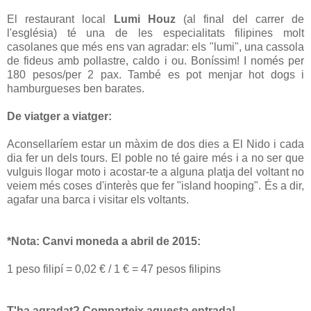
El restaurant local
Lumi Houz
(al final del carrer de
l'església) té una de les especialitats filipines molt
casolanes que més ens van agradar: els "lumi", una cassola
de fideus amb pollastre, caldo i ou. Boníssim! I només per
180 pesos/per 2 pax. També es pot menjar hot dogs i
hamburgueses ben barates.
De viatger a viatger:
Aconsellaríem estar un màxim de dos dies a El Nido i cada
dia fer un dels tours. El poble no té gaire més i a no ser que
vulguis llogar moto i acostar-te a alguna platja del voltant no
veiem més coses d'interès que fer "island hooping". És a dir,
agafar una barca i visitar els voltants.
*Nota: Canvi moneda a abril de 2015:
1 peso filipí = 0,02 € / 1 € = 47 pesos filipins
T'ha agradat? Comparteix aquesta entrada!