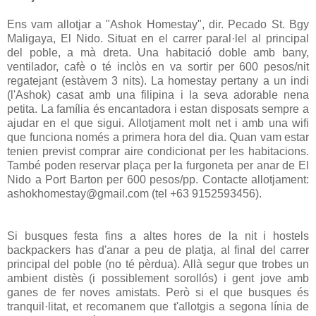
Ens vam allotjar a "Ashok Homestay", dir. Pecado St. Bgy
Maligaya, El Nido. Situat en el carrer paral·lel al principal
del poble, a mà dreta. Una habitació doble amb bany,
ventilador, cafè o té inclòs en va sortir per 600 pesos/nit
regatejant (estàvem 3 nits). La homestay pertany a un indi
(l'Ashok) casat amb una filipina i la seva adorable nena
petita. La família és encantadora i estan disposats sempre a
ajudar en el que sigui. Allotjament molt net i amb una wifi
que funciona només a primera hora del dia. Quan vam estar
tenien previst comprar aire condicionat per les habitacions.
També poden reservar plaça per la furgoneta per anar de El
Nido a Port Barton per 600 pesos/pp. Contacte allotjament:
ashokhomestay@gmail.com (tel +63 9152593456).
Si busques festa fins a altes hores de la nit i hostels
backpackers has d'anar a peu de platja, al final del carrer
principal del poble (no té pèrdua). Allà segur que trobes un
ambient distès (i possiblement sorollós) i gent jove amb
ganes de fer noves amistats. Però si el que busques és
tranquil·litat, et recomanem que t'allotgis a segona línia de