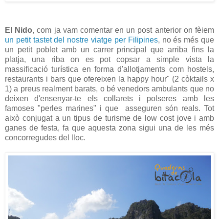
El Nido
, com ja vam comentar en un post anterior on fèiem
un petit tastet del nostre viatge per Filipines
, no és més que
un petit poblet amb un carrer principal que arriba fins la
platja, una riba on es pot copsar a simple vista la
massificació turística en forma d'allotjaments com hostels,
restaurants i bars que ofereixen la happy hour" (2 còktails x
1) a preus realment barats, o bé venedors ambulants que no
deixen d'ensenyar-te els collarets i polseres amb les
famoses "perles marines" i que asseguren són reals. Tot
això conjugat a un tipus de turisme de low cost jove i amb
ganes de festa, fa que aquesta zona sigui una de les més
concorregudes del lloc.