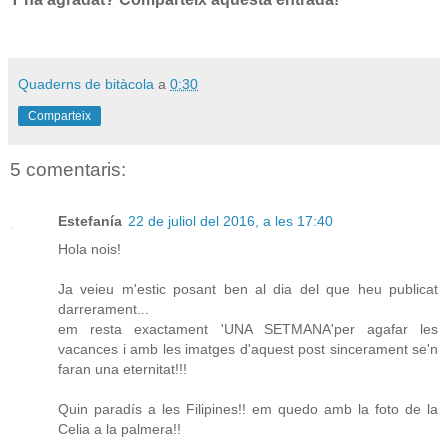
Quaderns de bitàcola
a
0:30
Comparteix
5 comentaris:
Estefanía
22 de juliol del 2016, a les 17:40
Hola nois!
Ja veieu m'estic posant ben al dia del que heu publicat
darrerament...
em resta exactament 'UNA SETMANA'per agafar les
vacances i amb les imatges d'aquest post sincerament se'n
faran una eternitat!!!
Quin paradís a les Filipines!! em quedo amb la foto de la
Celia a la palmera!!