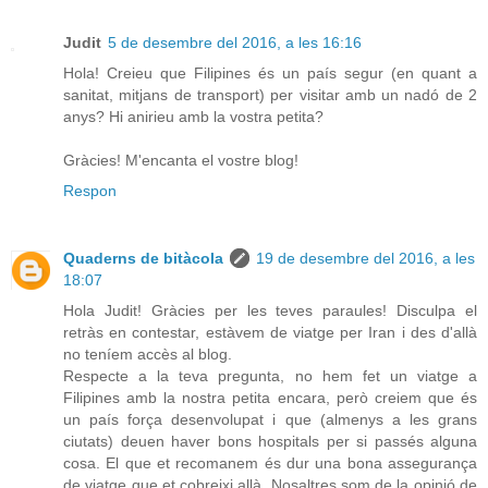
Judit
5 de desembre del 2016, a les 16:16
Hola! Creieu que Filipines és un país segur (en quant a
sanitat, mitjans de transport) per visitar amb un nadó de 2
anys? Hi anirieu amb la vostra petita?
Gràcies! M'encanta el vostre blog!
Respon
Quaderns de bitàcola
19 de desembre del 2016, a les
18:07
Hola Judit! Gràcies per les teves paraules! Disculpa el
retràs en contestar, estàvem de viatge per Iran i des d'allà
no teníem accès al blog.
Respecte a la teva pregunta, no hem fet un viatge a
Filipines amb la nostra petita encara, però creiem que és
un país força desenvolupat i que (almenys a les grans
ciutats) deuen haver bons hospitals per si passés alguna
cosa. El que et recomanem és dur una bona assegurança
de viatge que et cobreixi allà. Nosaltres som de la opinió de