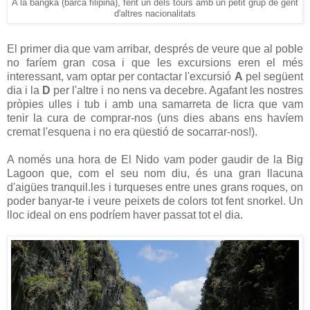
A la bangka (barca filipina), fent un dels tours amb un petit grup de gent
d'altres nacionalitats
El primer dia que vam arribar, després de veure que al poble
no faríem gran cosa i que les excursions eren el més
interessant, vam optar per contactar l'excursió
A
pel següent
dia i la
D
per l'altre i no nens va decebre. Agafant les nostres
pròpies ulles i tub i amb una samarreta de licra que vam
tenir la cura de comprar-nos (uns dies abans ens havíem
cremat l'esquena i no era qüestió de socarrar-nos!).
A només una hora de El Nido vam poder gaudir de la Big
Lagoon que, com el seu nom diu, és una gran llacuna
d'aigües tranquil.les i turqueses entre unes grans roques, on
poder banyar-te i veure peixets de colors tot fent snorkel. Un
lloc ideal on ens podríem haver passat tot el dia.