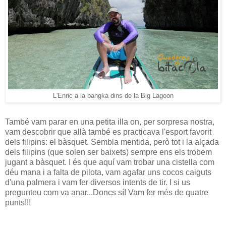
L'Enric a la bangka dins de la Big Lagoon
També vam parar en una petita illa on, per sorpresa nostra,
vam descobrir que allà també es practicava l'esport favorit
dels filipins: el bàsquet. Sembla mentida, però tot i la alçada
dels filipins (que solen ser baixets) sempre ens els trobem
jugant a bàsquet. I és que aquí vam trobar una cistella com
déu mana i a falta de pilota, vam agafar uns cocos caiguts
d'una palmera i vam fer diversos intents de tir. I si us
pregunteu com va anar...Doncs sí! Vam fer més de quatre
punts!!!