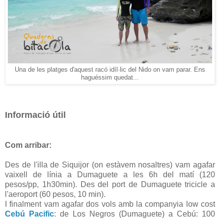
Una de les platges d'aquest racó idíl·lic del Nido on vam parar. Ens
haguéssim quedat...
Informació útil
Com arribar:
Des de l'illa de Siquijor (on estàvem nosaltres) vam agafar
vaixell de línia a Dumaguete a les 6h del matí (120
pesos/pp, 1h30min). Des del port de Dumaguete tricicle a
l'aeroport (60 pesos, 10 min).
I finalment vam agafar dos vols amb la companyia low cost
Cebú Pacific
: de Los Negros (Dumaguete) a Cebú: 100