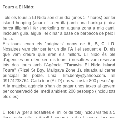
Tours a El Nido:
Tots els tours a El Nido són d'un dia (unes 5-7 hores) per fer
island hooping (anar d'illa en illa) amb una bankga (típica
barca filipina) i fer snorkeling en alguna zona a mig camí.
Inclouen guia, aigua i el dinar a base de barbacoa de peix i
fruita.
Els tours tenen els "originals" noms de
A, B, C i D
.
Nosaltres vam triar per fer un dia l'
A
i el següent el
D
, els
que vam creure que eren els millors. El Nido és ple
d'agències on ofereixen els tours, i nosaltres vam reservar
tots dos tours amb l'Agència
"Tarawis El Nido Island
Tours"
(Rizal St Bgy. Maligaya Zone 1), situada al carrer
principal del poble. Email: lim.benly@yahoo.com. Tel
09174238764. Cada tour (A i D) ens va costar 800 pesos/pp.
A la mateixa agència s'han de pagar unes taxes al govern
per conservació del medi ambient: 200 pesos/pp (inclou tots
els dies).
El
tour A
(per a nosaltres el millor de tots) inclou visites a 5
llocs, entre ells la Small Lagoon i la Big Lagoon, llacunes