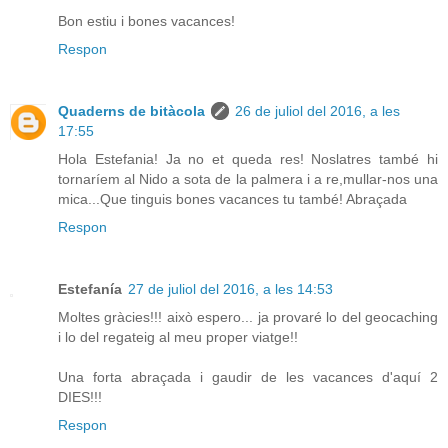
Bon estiu i bones vacances!
Respon
Quaderns de bitàcola
26 de juliol del 2016, a les
17:55
Hola Estefania! Ja no et queda res! Noslatres també hi
tornaríem al Nido a sota de la palmera i a re,mullar-nos una
mica...Que tinguis bones vacances tu també! Abraçada
Respon
Estefanía
27 de juliol del 2016, a les 14:53
Moltes gràcies!!! això espero... ja provaré lo del geocaching
i lo del regateig al meu proper viatge!!
Una forta abraçada i gaudir de les vacances d'aquí 2
DIES!!!
Respon