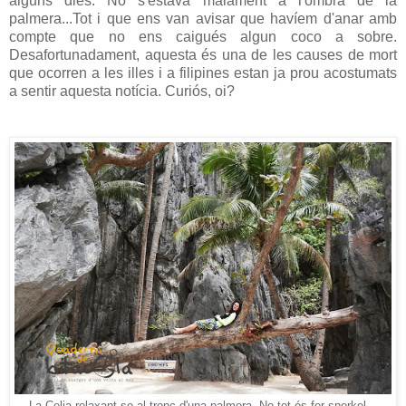
alguns dies. No s'estava malament a l'ombra de la
palmera...Tot i que ens van avisar que havíem d'anar amb
compte que no ens caigués algun coco a sobre.
Desafortunadament, aquesta és una de les causes de mort
que ocorren a les illes i a filipines estan ja prou acostumats
a sentir aquesta notícia. Curiós, oi?