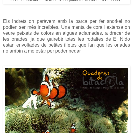
La Celia relaxant-se al tronc d'una palmera. No tot és fer snorkel...
Els indrets on paràvem amb la barca per fer snorkel no
podien ser més increïbles. Una manta de corall extensa on
veure peixets de colors en aigües aclamades, a drecer de
les onades, ja que gairebé totes les rodalies de El Nido
estan envoltades de petites illetes que fan que les onades
no arribin a molestar per poder nedar.