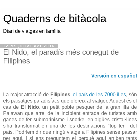
Quaderns de bitàcola
Diari de viatges en família
12 de juliol del 2016
El Nido, el paradís més conegut de
Filipines
Versión en español
La major atracció de
Filipines
,
el país de les 7000 illes
, són
els paisatges paradisíacs que ofereix al viatger. Aquest és el
cas de
El Nido
, un petit poble pesquer de la gran illa de
Palawan que arrel de la incipient entrada de turistes amb
ganes de fer submarinisme i snorkel en aigües cristal·lines
s'ha transformat en una de les destinacions "top ten" del
país. Podríem dir que ningú viatge a Filipines sense passar
per aquí. I si ens preguntem el perquè aquí arriben tants