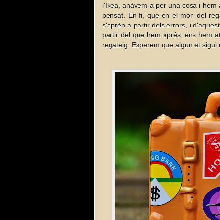
l'Ikea, anàvem a per una cosa i hem 
pensat. En fi, que en el món del rega
s'aprèn a partir dels errors, i d'aqu
partir del que hem aprés, ens hem atre
regateig. Esperem que algun et sigui d