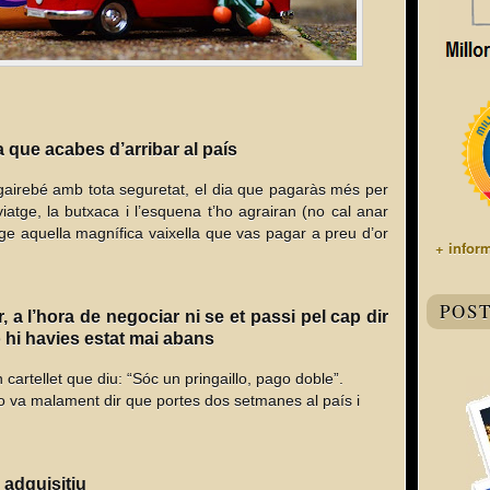
a que acabes d’arribar al país
 gairebé amb tota seguretat, el dia que pagaràs més per
 viatge, la butxaca i l’esquena t’ho agrairan (no cal anar
atge aquella magnífica vaixella que vas pagar a preu d’or
+ infor
POS
, a l’hora de negociar ni se et passi pel cap dir
o hi havies estat mai abans
n cartellet que diu: “Sóc un pringaillo, pago doble”.
o va malament dir que portes dos setmanes al país i
 adquisitiu