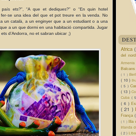
país ets?”, “A que et dediques?” o “En quin hotel
r fer-se una idea del que et pot treure en la venda. No
 un català, a un enginyer que a un estudiant o a una
 que a un que dormi en una habitació compartida. Jugar
e ets d’Andorra, no et sabran ubicar ;)
DES
Africa
del nor
Armeni
Balcan
Ber
( 1 )
( 10 )
Br
Ca
( 5 )
( 13 )
Co
Cuba
( 
( 6 )
Es
( 21 )
França
Ill
( 1 )
Irlanda 
( 2 )
Lib