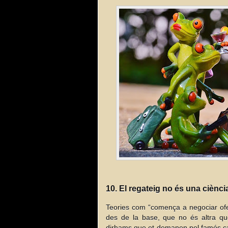
10. El regateig no és una ciència
Teories com “comença a negociar ofer
des de la base, que no és altra que
dirhams que et demanen pel famós came