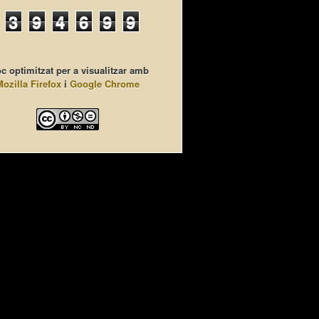
3
9
4
6
9
9
c optimitzat per a visualitzar amb
Mozilla Firefox
i
Google Chrome