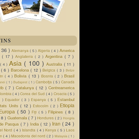
TINS
( 36 )
America
Alemanya
( 5 )
Algeria
( 4 )
d
( 17 )
Argentina
( 7 )
Anglaterra
( 2 )
Asia
( 100 )
Australia
( 11 )
a
( 4 )
s
( 6 )
Barcelona
( 12 )
Belgica
( 3 )
Belize
Bolivia
( 13 )
Brasil
lin
( 4 )
Bosnia
( 2 )
Cambotja
( 5 )
Canadà
unei
( 1 )
Budapest
( 1 )
rib
( 7 )
Catalunya
( 12 )
Centreamerica
lombia
( 4 )
Corea del Sud
( 4 )
Croacia
( 5 )
Estambul
5 )
Equador
( 3 )
Espanya
( 5 )
Etiopia
tats Units
( 12 )
Estocolm
( 2 )
Europa
( 50 )
Filipines
( 8 )
Fiji
( 5 )
( 8 )
Guatemala
( 7 )
Hondures
( 2 )
Hongria
Iran
( 24 )
a de Pasqua
( 7 )
India
( 12 )
del Nord
( 4 )
Islandia
( 4 )
Kenya
( 5 )
Laos
an
( 4 )
Macedonia del nord
( 2 )
Malaysia
( 1 )