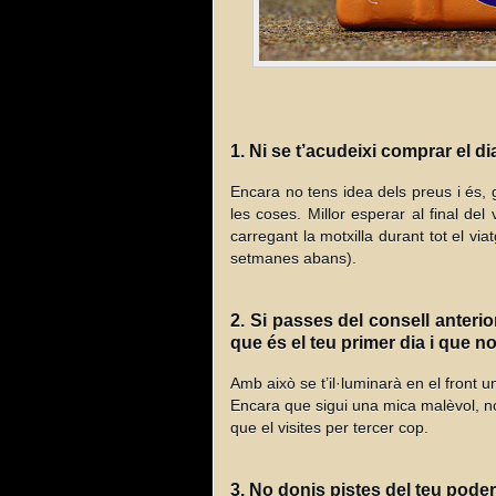
1. Ni se t’acudeixi comprar el di
Encara no tens idea dels preus i és,
les coses. Millor esperar al final del
carregant la motxilla durant tot el vi
setmanes abans).
2. Si passes del consell anterior
que és el teu primer dia i que n
Amb això se t’il·luminarà en el front u
Encara que sigui una mica malèvol, n
que el visites per tercer cop.
3. No donis pistes del teu poder