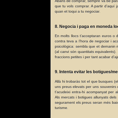
Abans de comprar, sempre va bé parar 
que tu vols comprar. A partir d’aquí 
quan et toqui a tu negociar.
8. Negocia i paga en moneda lo
En molts llocs t’acceptaran euros o
contra teva a l’hora de negociar i 
psicològica: sembla que et demanin 
(al canvi són quantitats equivalents)
fraccions petites i per tant acabar d’a
9. Intenta evitar les botigues/m
Allà hi trobaràs tot el que busques (
uns preus elevats per uns souvenirs q
t'acudeixi entra-hi acompanyat per a
Als mercats i botigues allunyats dels 
segurament els preus seran més baixo
turisme.