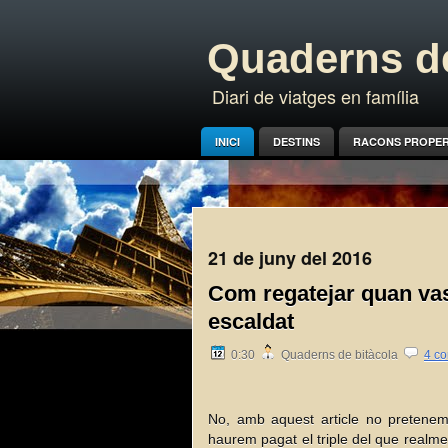
Quaderns de
Diari de viatges en família
INICI
DESTINS
RACONS PROPE
21 de juny del 2016
Com regatejar quan vas 
escaldat
0:30
Quaderns de bitàcola
4 co
No, amb aquest article no pretenem 
haurem pagat el triple del que real