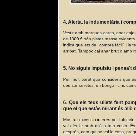
4. Alerta, la indumentària i co
Vestir amb marques cares, anar enjoia
de 1000 € són pistes massa evidents d
indica que ets de “compra fàcil” i la t
arribat. Tampoc cal anar brut o amb
5. No siguis impulsiu i pensa’t
Per molt barat que consideris que és
deu samarretes, un bongo i cinc camell
6. Que els teus ullets fent pam
que el que estàs mirant és allò
Mostrar excessiu interès pel l'object
vols fer-te amb allò a tota costa. És 
després, com qui no vol la cosa, preg