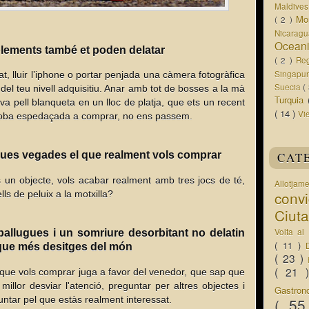
Maldive
Mo
( 2 )
Nicarag
Ocean
mplements també et poden delatar
( 2 )
Re
Singapu
t, lluir l’iphone o portar penjada una càmera fotogràfica
Suecia
(
el teu nivell adquisitiu. Anar amb tot de bosses a la mà
Turquia
eva pell blanqueta en un lloc de platja, que ets un recent
( 14 )
Vi
 roba espedaçada a comprar, no ens passem.
 dues vegades el que realment vols comprar
CAT
 un objecte, vols acabar realment amb tres jocs de té,
Allotjam
conv
s de peluix a la motxilla?
Ciut
Volta a
pallugues i un somriure desorbitant no delatin
( 11 )
 que més desitges del món
( 23 )
( 21
e que vols comprar juga a favor del venedor, que sap que
millor desviar l'atenció, preguntar per altres objectes i
Gastro
untar pel que estàs realment interessat.
( 5