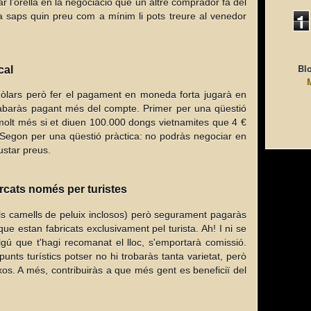
l’orella en la negociació que un altre comprador fa del
1
ja saps quin preu com a mínim li pots treure al venedor
Blo
cal
 dòlars però fer el pagament en moneda forta jugarà en
acabaràs pagant més del compte. Primer per una qüestió
molt més si et diuen 100.000 dongs vietnamites que 4 €
. Segon per una qüestió pràctica: no podràs negociar en
justar preus.
ercats només per turistes
els camells de peluix inclosos) però segurament pagaràs
ue estan fabricats exclusivament pel turista. Ah! I ni se
lgú que t'hagi recomanat el lloc, s'emportarà comissió.
punts turístics potser no hi trobaràs tanta varietat, però
s. A més, contribuiràs a que més gent es beneficiï del