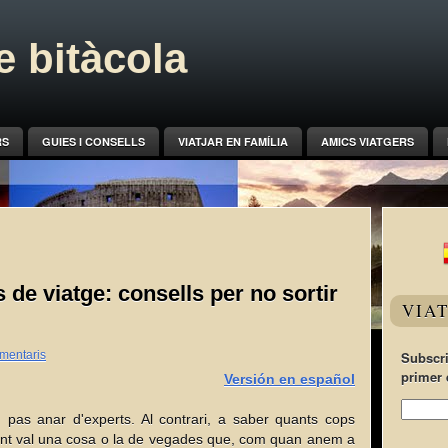
 bitàcola
RS
GUIES I CONSELLS
VIATJAR EN FAMÍLIA
AMICS VIATGERS
de viatge: consells per no sortir
VIA
mentaris
Subscri
primer 
Versión en español
pas anar d'experts. Al contrari, a saber quants cops
ment val una cosa o la de vegades que, com quan anem a