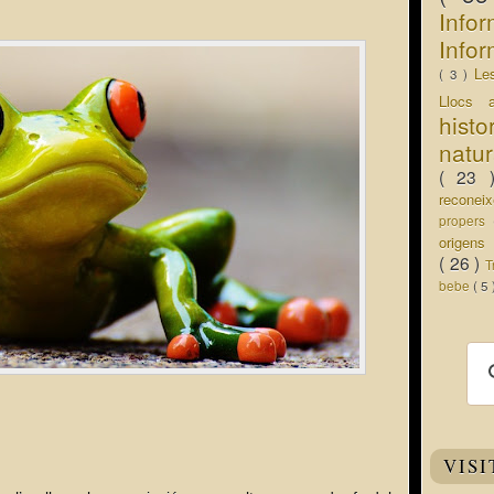
Info
Infor
Le
( 3 )
Llocs 
hist
natu
( 23
recone
propers
origen
( 26 )
T
bebe
( 5
VISI