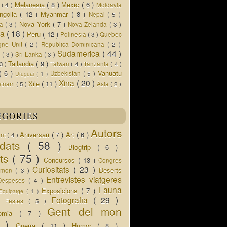
Melanesia
( 8 )
Mexic
( 6 )
s
( 4 )
Moldavia
ngolia
( 12 )
Myanmar
( 8 )
Nepal
( 5 )
Nova York
( 7 )
ua
( 3 )
Nova Zelanda
( 3 )
ia
( 18 )
Peru
( 12 )
Polinesia
( 3 )
Quebec
gne Unit
( 2 )
Republica Dominicana
( 2 )
Sudamerica
( 44 )
r
( 3 )
Sri Lanka
( 3 )
Tailandia
( 9 )
 3 )
Taiwan
( 4 )
Tanzania
( 4 )
( 6 )
Vanuatu
Uzbekistan
( 5 )
Uruguai
( 1 )
Xina
( 20 )
Xile
( 11 )
etnam
( 5 )
Àsia
( 2 )
EGORIES
Autors
Aniversari
( 7 )
Art
( 6 )
ent
( 4 )
idats
( 58 )
Blogtrip
( 6 )
ats
( 75 )
Concursos
( 13 )
Congres
Curiositats
( 23 )
Deserts
l mon
( 3 )
Entrevistes viatgeres
Despeses
( 4 )
Fauna
Exposicions
( 7 )
Equipatge
( 1 )
 )
Fotografia
( 29 )
Festes
( 5 )
Gent del mon
nomia
( 7 )
5 )
Guerra
( 11 )
Humor
( 8 )