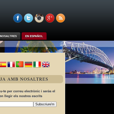
NOSALTRES
EN ESPAÑOL
TJA AMB NOSALTRES
u-te per correu electrònic i seràs el
en llegir els nostres escrits