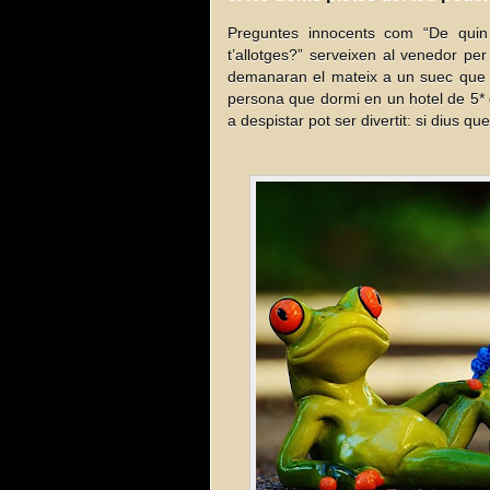
Preguntes innocents com “De quin 
t’allotges?” serveixen al venedor pe
demanaran el mateix a un suec que a
persona que dormi en un hotel de 5*
a despistar pot ser divertit: si dius qu