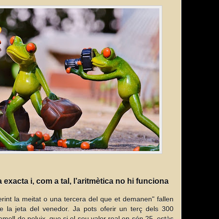
 exacta i, com a tal, l’aritmètica no hi funciona
int la meitat o una tercera del que et demanen" fallen
 la jeta del venedor. Ja pots oferir un terç dels 300
ll de peluix, que si el seu valor real en són 25, estàs