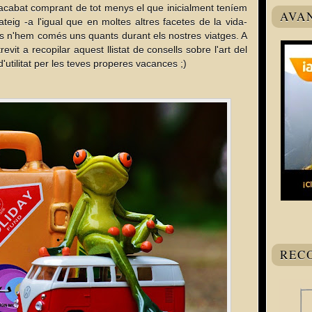
acabat comprant de tot menys el que inicialment teníem
AVA
teig -a l'igual que en moltes altres facetes de la vida-
ests n'hem comés uns quants durant els nostres viatges. A
vit a recopilar aquest llistat de consells sobre l'art del
'utilitat per les teves properes vacances ;)
REC