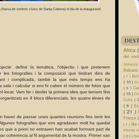
 (Xarxa de centres cívics de Santa Coloma) el dia de la inauguració
DES
Africa
del nor
Armeni
ojecte: definir la temàtica, l'objectiu i que pretenem
Balcan
 les fotografies i la composició que tindran dins de
Ber
( 1 )
rtant i complicada, també la que més temps ens ha
( 10 )
Br
 sala i calcular si ens hi caben el número de fotos que
Ca
( 5 )
l·locar. Vam fer i desfer la primera idea que teníem fins
( 13 )
Co
 organitzats en 4 blocs diferenciats, les quatre ètnies de
Cuba
( 
( 6 )
Es
( 21 )
an haver de passar unes quantes reunions fins tenir les
França
ó. Algunes fotografies que ens agradaven molt ha quedat
Ill
( 1 )
res que a priori no entraven han acabat formant part de
Irlanda 
ar coherència al fil argumental de la mostra. Primer van
( 2 )
Lib