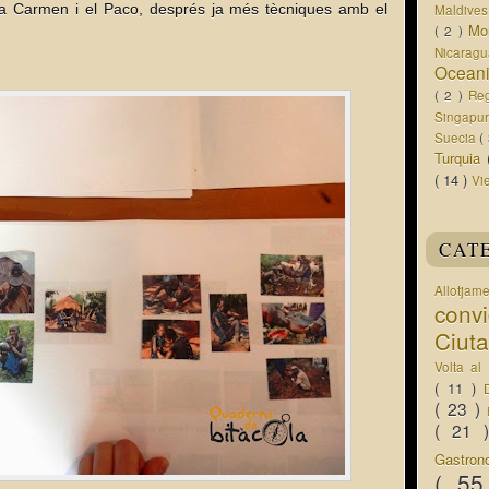
a Carmen i el Paco, després ja més tècniques amb el
Maldive
Mo
( 2 )
Nicarag
Ocean
( 2 )
Re
Singapu
Suecia
(
Turquia
( 14 )
Vi
CAT
Allotjam
conv
Ciut
Volta a
( 11 )
( 23 )
( 21
Gastro
( 5