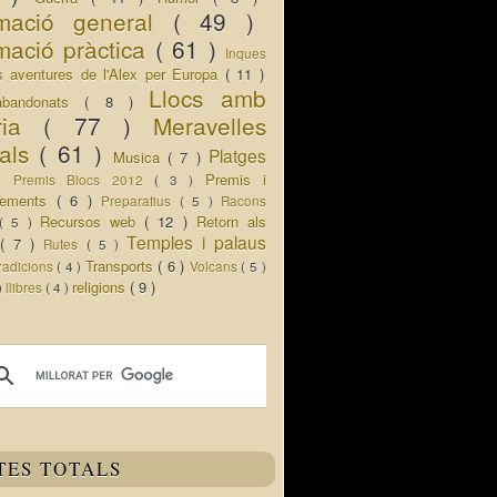
rmació general
( 49 )
mació pràctica
( 61 )
Inques
s aventures de l'Alex per Europa
( 11 )
Llocs amb
abandonats
( 8 )
oria
( 77 )
Meravelles
rals
( 61 )
Platges
Musica
( 7 )
 )
Premis i
Premis Blocs 2012
( 3 )
ixements
( 6 )
Preparatius
( 5 )
Racons
Recursos web
( 12 )
Retorn als
( 5 )
Temples i palaus
s
( 7 )
Rutes
( 5 )
Transports
( 6 )
radicions
( 4 )
Volcans
( 5 )
religions
( 9 )
 )
llibres
( 4 )
TES TOTALS