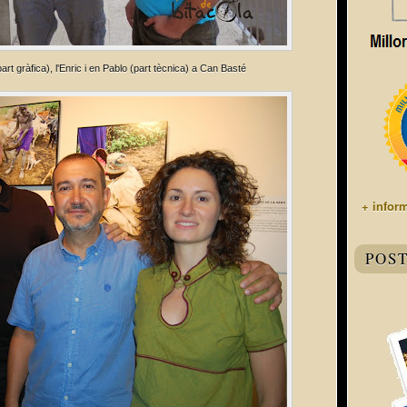
rt gràfica), l'Enric i en Pablo (part tècnica) a Can Basté
+ infor
POS