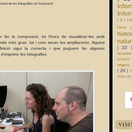
Info
sició de les fotografies de l'exposició
Infor
Le
( 3 )
Llocs 
hist
er fer la composició, és l'hora de visualitzar-les amb
natu
mida més gran, tal i com seran les ampliacions. Aquest
( 23
nició sigui la correcta i que puguem fer algunes
recone
'imprimir les fotografies.
propers
origen
( 26 )
T
bebe
( 5
VISI