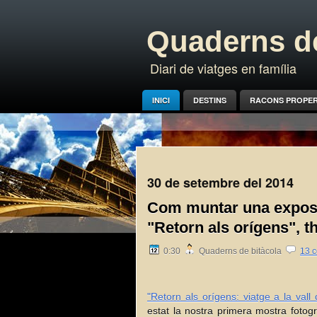
Quaderns de
Diari de viatges en família
INICI
DESTINS
RACONS PROPE
30 de setembre del 2014
Com muntar una exposic
"Retorn als orígens", t
0:30
Quaderns de bitàcola
13 c
"Retorn als orígens: viatge a la vall
estat la nostra primera mostra fotogr