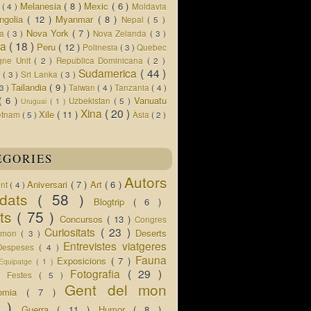
Melanesia
( 8 )
Mexic
( 6 )
s
( 4 )
Moldavia
ngolia
( 12 )
Myanmar
( 8 )
Nepal
( 5 )
Nova York
( 7 )
ua
( 3 )
Nova Zelanda
( 3 )
ia
( 18 )
Peru
( 12 )
Polinesia
( 3 )
Quebec
gne Unit
( 2 )
Republica Dominicana
( 2 )
Sudamerica
( 44 )
r
( 3 )
Sri Lanka
( 3 )
Tailandia
( 9 )
 3 )
Taiwan
( 4 )
Tanzania
( 4 )
( 6 )
Vanuatu
Uzbekistan
( 5 )
Uruguai
( 1 )
Xina
( 20 )
Xile
( 11 )
etnam
( 5 )
Àsia
( 2 )
EGORIES
Autors
Aniversari
( 7 )
Art
( 6 )
ent
( 4 )
idats
( 58 )
Blogtrip
( 6 )
ats
( 75 )
Concursos
( 13 )
Congres
Curiositats
( 23 )
Deserts
l mon
( 3 )
Entrevistes viatgeres
Despeses
( 4 )
Fauna
Exposicions
( 7 )
Equipatge
( 1 )
 )
Fotografia
( 29 )
Festes
( 5 )
Gent del mon
nomia
( 7 )
5 )
Guerra
( 11 )
Humor
( 8 )