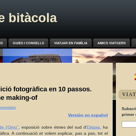
 bitàcola
RS
GUIES I CONSELLS
VIATJAR EN FAMÍLIA
AMICS VIATGERS
ió fotogràfica en 10 passos.
VIA
he making-of
omentaris
Subscri
primer 
Versión en español
 de l'Omo"
, exposició sobre ètnies del sud d'
Etiòpia
, ha
àfica. A continuació et volem explicar, pas a pas, tot el