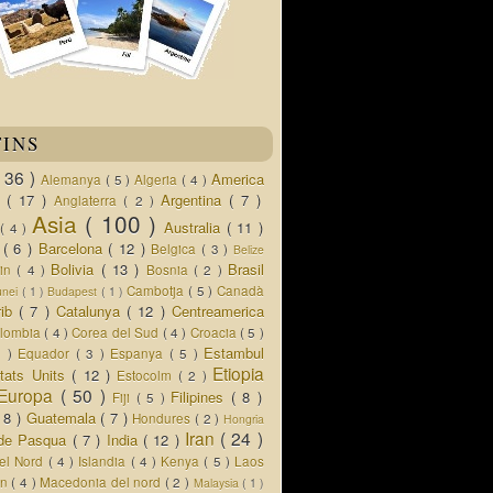
TINS
( 36 )
America
Alemanya
( 5 )
Algeria
( 4 )
d
( 17 )
Argentina
( 7 )
Anglaterra
( 2 )
Asia
( 100 )
Australia
( 11 )
a
( 4 )
s
( 6 )
Barcelona
( 12 )
Belgica
( 3 )
Belize
Bolivia
( 13 )
Brasil
lin
( 4 )
Bosnia
( 2 )
Cambotja
( 5 )
Canadà
unei
( 1 )
Budapest
( 1 )
rib
( 7 )
Catalunya
( 12 )
Centreamerica
lombia
( 4 )
Corea del Sud
( 4 )
Croacia
( 5 )
Estambul
5 )
Equador
( 3 )
Espanya
( 5 )
Etiopia
tats Units
( 12 )
Estocolm
( 2 )
Europa
( 50 )
Filipines
( 8 )
Fiji
( 5 )
( 8 )
Guatemala
( 7 )
Hondures
( 2 )
Hongria
Iran
( 24 )
a de Pasqua
( 7 )
India
( 12 )
del Nord
( 4 )
Islandia
( 4 )
Kenya
( 5 )
Laos
an
( 4 )
Macedonia del nord
( 2 )
Malaysia
( 1 )