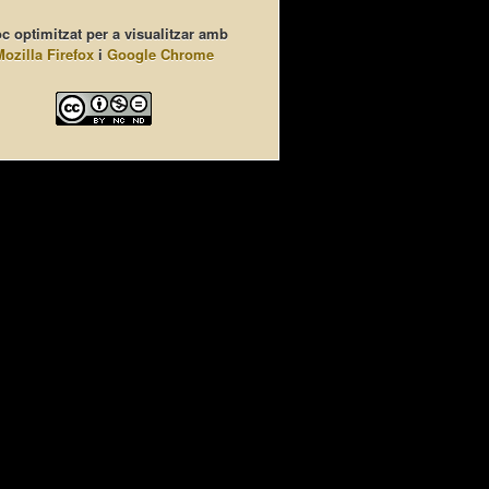
c optimitzat per a visualitzar amb
Mozilla Firefox
i
Google Chrome