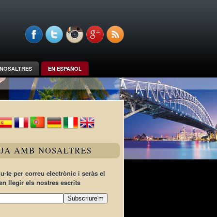
NOSALTRES
EN ESPAÑOL
TJA AMB NOSALTRES
u-te per correu electrònic i seràs el
en llegir els nostres escrits