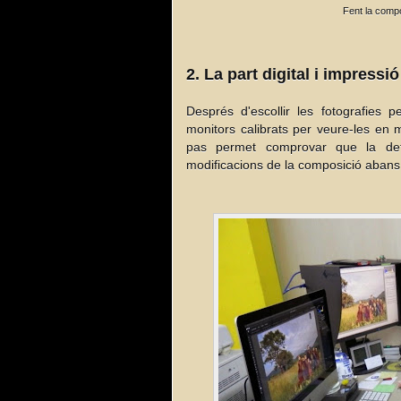
Fent la compo
2. La part digital i impressió
Després d'escollir les fotografies p
monitors calibrats per veure-les en 
pas permet comprovar que la defi
modificacions de la composició abans d