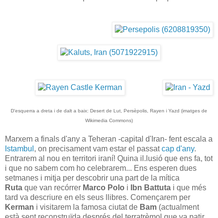
D'esquerra a dreta i de dalt a baix: Desert de Lut, Persèpolis, Rayen i Yazd (imatges de
Wikimedia Commons)
Marxem a finals d'any a Teheran -capital d'Iran- fent escala a
Istambul
, on precisament vam estar el passat
cap d'any
.
Entrarem al nou en territori iraní! Quina il.lusió que ens fa, tot
i que no sabem com ho celebrarem... Ens esperen dues
setmanes i mitja per descobrir una part de la mítica
Ruta
que van recórrer
Marco Polo
i
Ibn Battuta
i que més
tard va descriure en els seus llibres. Començarem per
Kerman
i visitarem la famosa ciutat de
Bam
(actualment
està sent reconstruïda després del terratrèmol que va patir