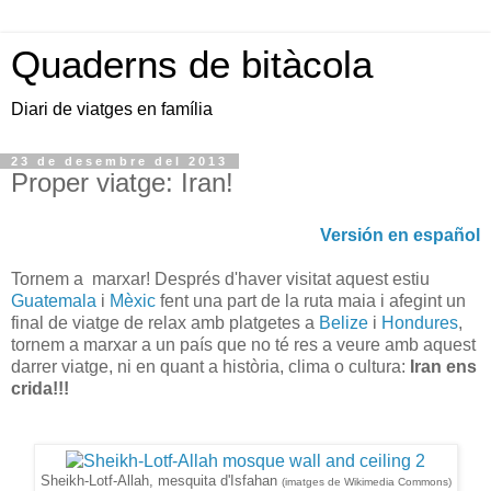
Quaderns de bitàcola
Diari de viatges en família
23 de desembre del 2013
Proper viatge: Iran!
Versión en español
Tornem a marxar! Després d'haver visitat aquest estiu
Guatemala
i
Mèxic
fent una part de la ruta maia i afegint un
final de viatge de relax amb platgetes a
Belize
i
Hondures
,
tornem a marxar a un país que no té res a veure amb aquest
darrer viatge, ni en quant a història, clima o cultura:
Iran ens
crida!!!
Sheikh-Lotf-Allah, mesquita d'Isfahan
(imatges de Wikimedia Commons)