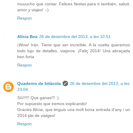
muuucho que contar. Felices fiestas para ti también, salud,
amor y viajes! :-)
Respon
Alícia Bea
26 de desembre del 2013, a les 10:51
¡Wow! Irán. Tiene que ser increíble. A la vuelta queremos
todo lujo de detalles, viajeros. ¡Feliç 2014! Una abraçada
ben forta
Respon
Quaderns de bitàcola
26 de desembre del 2013, a les
23:04
Sííí!!!!! Que ganas!!! :)
Por supuesto que iremos explicando!
Gracies Alícia, que tinguis una molt bona entrada d'any i un
2014 ple de viatges!
Respon