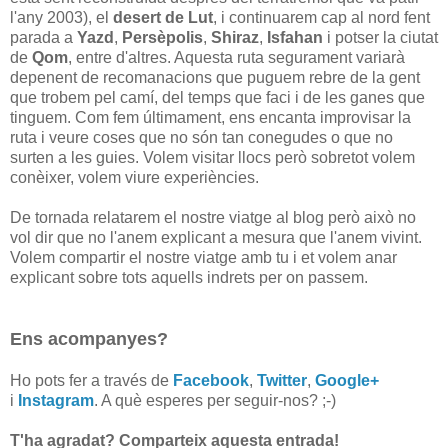
l'any 2003), el
desert de Lut
, i continuarem cap al nord fent
parada a
Yazd
,
Persèpolis
,
Shiraz
,
Isfahan
i potser la ciutat
de
Qom
, entre d'altres. Aquesta ruta segurament variarà
depenent de recomanacions que puguem rebre de la gent
que trobem pel camí, del temps que faci i de les ganes que
tinguem. Com fem últimament, ens encanta improvisar la
ruta i veure coses que no són tan conegudes o que no
surten a les guies. Volem visitar llocs però sobretot volem
conèixer, volem viure experiències.
De tornada relatarem el nostre viatge al blog però això no
vol dir que no l'anem explicant a mesura que l'anem vivint.
Volem compartir el nostre viatge amb tu i et volem anar
explicant sobre tots aquells indrets per on passem.
Ens acompanyes?
Ho pots fer a través de
Facebook
,
Twitter
,
Google+
i
Instagram
. A què esperes per seguir-nos? ;-)
T'ha agradat? Comparteix aquesta entrada!