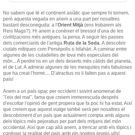
No sabem que té el continent asiàtic que sempre hi tornem,
però aquesta vegada en anem a una part per nosaltres
bastant desconeguda: a l'
Orient Mitjà
(ens trobarem als
Reis Mags?). Hi anem a conèixer el bressol d'una de les
civilitzacions més antigues, la persa. A seguir les passes
dels comerciants de l'antiga
Ruta de la Seda
. A descobrir
ciutats mítiques com Persèpolis o Isfahán. A caminar entre
algunes de les ciutadelles de tova més especulars del
món... A perdre'ns en un dels deserts més càlids del planeta,
el de Lut. A admirar algunes de les mesquites més fabuloses
que ha creat l'home.... D'atractius no li falten pas a aquest
país!
Anem a un país opac per occident i sovint anomenat de
"l'eix del mal", fama que creiem immerescuda després
d'escoltar l'opinió de gent propera que fa poc hi ha estat. Així
que creiem que aquest viatge també serà per nosaltres el
descobriment d'un país que actualment compta amb alguns
dels tòpics més pejoratius per part dels mitjans del món
occidental. Així que cap allà anem, a trencar amb els tòpics i
conèixer la realitat del país amb els nostres propis ulls!