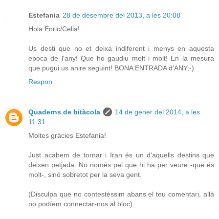
Estefania
28 de desembre del 2013, a les 20:08
Hola Enric/Celia!
Us desti que no et deixa indiferent i menys en aquesta
epoca de l'any! Que ho gaudiu molt i molt! En la mesura
que pugui us anire seguint! BONA ENTRADA d'ANY;-)
Respon
Quaderns de bitàcola
14 de gener del 2014, a les
11:31
Moltes gràcies Estefania!
Just acabem de tornar i Iran és un d'aquells destins que
deixen petjada. No només pel que hi ha per veure -que és
molt-, sinó sobretot per la seva gent.
(Disculpa que no contestèssim abans el teu comentari, allà
no podíem connectar-nos al bloc)