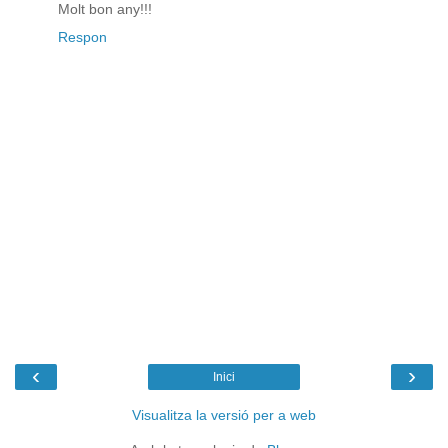
Molt bon any!!!
Respon
‹
›
Inici
Visualitza la versió per a web