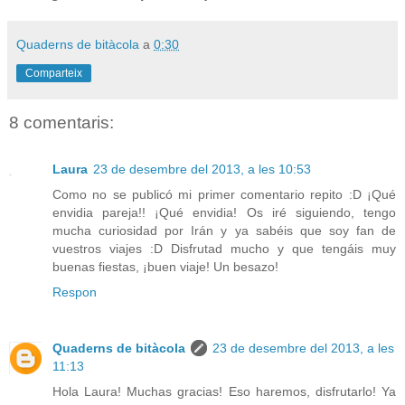
Quaderns de bitàcola
a
0:30
Comparteix
8 comentaris:
Laura
23 de desembre del 2013, a les 10:53
Como no se publicó mi primer comentario repito :D ¡Qué
envidia pareja!! ¡Qué envidia! Os iré siguiendo, tengo
mucha curiosidad por Irán y ya sabéis que soy fan de
vuestros viajes :D Disfrutad mucho y que tengáis muy
buenas fiestas, ¡buen viaje! Un besazo!
Respon
Quaderns de bitàcola
23 de desembre del 2013, a les
11:13
Hola Laura! Muchas gracias! Eso haremos, disfrutarlo! Ya