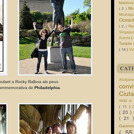
Maldive
Mo
( 2 )
Nicarag
Ocean
( 2 )
Re
Singapu
Suecia
(
Turquia
( 14 )
Vi
CAT
Allotjam
mulant a Rocky Balboa als peus
conv
 commemorativa de
Philadelphia
.
Ciut
Volta a
( 11 )
( 23 )
( 21
Gastro
( 5