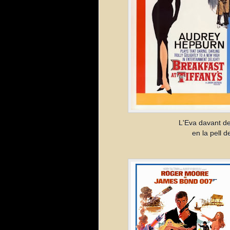
L'Eva davant de 
en la pell 