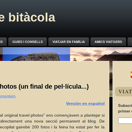
 bitàcola
RS
GUIES I CONSELLS
VIATJAR EN FAMÍLIA
AMICS VIATGERS
hotos (un final de pel·lícula...)
VIA
comentaris
Versión en español
Subscri
primer 
al original travel photos" ens començàvem a plantejar si
 directament una nova secció permanent al blog. De
recopilat gairebé 200 fotos i la feina ha estat per fer la