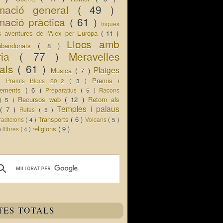
rmació general
( 49 )
mació pràctica
( 61 )
Inques
s aventures de l'Alex per Europa
( 11 )
Llocs amb
abandonats
( 8 )
oria
( 77 )
Meravelles
rals
( 61 )
Platges
Musica
( 7 )
 )
Premis i
Premis Blocs 2012
( 3 )
ixements
( 6 )
Preparatius
( 5 )
Racons
Recursos web
( 12 )
Retorn als
( 5 )
Temples i palaus
s
( 7 )
Rutes
( 5 )
Transports
( 6 )
radicions
( 4 )
Volcans
( 5 )
religions
( 9 )
 )
llibres
( 4 )
TES TOTALS