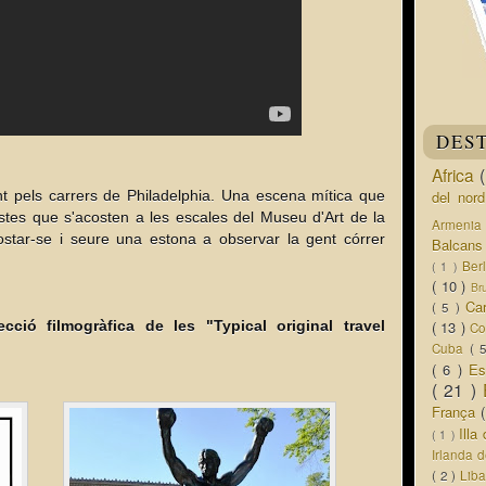
DES
Africa
t pels carrers de Philadelphia. Una escena mítica que
del nor
istes que s'acosten a les escales del Museu d'Art de la
Armeni
costar-se i seure una estona a observar la gent córrer
Balcan
Ber
( 1 )
( 10 )
Br
Ca
( 5 )
cció filmogràfica de les "Typical original travel
( 13 )
Co
Cuba
( 
( 6 )
Es
( 21 )
França
Ill
( 1 )
Irlanda 
( 2 )
Lib