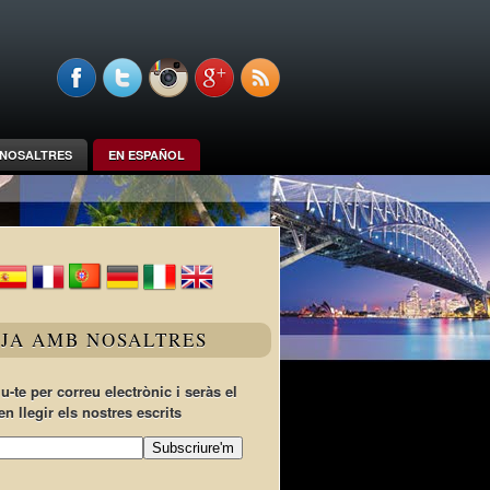
NOSALTRES
EN ESPAÑOL
TJA AMB NOSALTRES
u-te per correu electrònic i seràs el
en llegir els nostres escrits