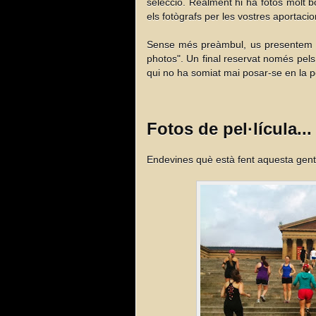
selecció. Realment hi ha fotos molt 
els fotògrafs per les vostres aportac
Sense més preàmbul, us presentem el d
photos". Un final reservat només pels mi
qui no ha somiat mai posar-se en la pel
Fotos de pel·lícula...
Endevines què està fent aquesta gen