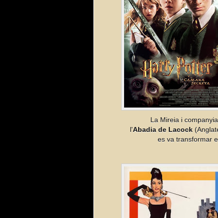
La Mireia i companyia
l'
Abadia de Lacock
(Anglat
es va transformar e