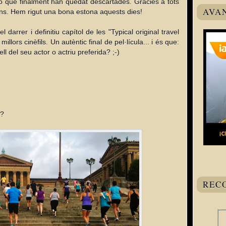
bo que finalment han quedat descartades. Gràcies a tots
AVA
ions. Hem rigut una bona estona aquests dies!
arrer i definitiu capítol de les "Typical original travel
llors cinèfils. Un autèntic final de pel·lícula... i és que:
l del seu actor o actriu preferida? ;-)
t?
REC