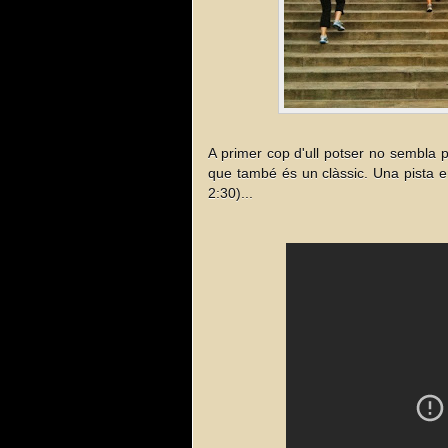
A primer cop d'ull potser no sembla p
que també és un clàssic. Una pista en
2:30)...