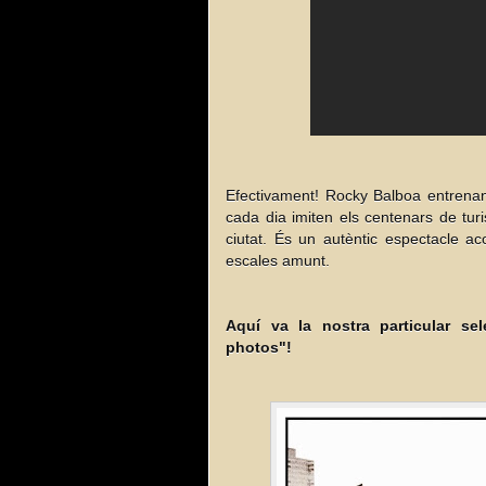
Efectivament! Rocky Balboa entrenan
cada dia imiten els centenars de tur
ciutat. És un autèntic espectacle a
escales amunt.
Aquí va la nostra particular sele
photos"!