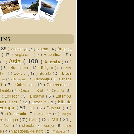
TINS
( 36 )
America
Alemanya
( 5 )
Algeria
( 4 )
d
( 17 )
Argentina
( 7 )
Anglaterra
( 2 )
Asia
( 100 )
Australia
( 11 )
a
( 4 )
s
( 6 )
Barcelona
( 12 )
Belgica
( 3 )
Belize
Bolivia
( 13 )
Brasil
lin
( 4 )
Bosnia
( 2 )
Cambotja
( 5 )
Canadà
unei
( 1 )
Budapest
( 1 )
rib
( 7 )
Catalunya
( 12 )
Centreamerica
lombia
( 4 )
Corea del Sud
( 4 )
Croacia
( 5 )
Estambul
5 )
Equador
( 3 )
Espanya
( 5 )
Etiopia
tats Units
( 12 )
Estocolm
( 2 )
Europa
( 50 )
Filipines
( 8 )
Fiji
( 5 )
( 8 )
Guatemala
( 7 )
Hondures
( 2 )
Hongria
Iran
( 24 )
a de Pasqua
( 7 )
India
( 12 )
del Nord
( 4 )
Islandia
( 4 )
Kenya
( 5 )
Laos
an
( 4 )
Macedonia del nord
( 2 )
Malaysia
( 1 )