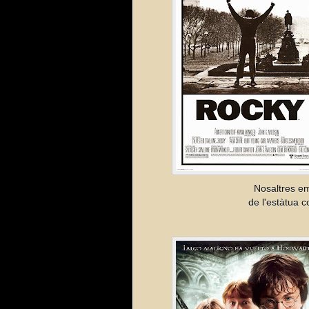
Nosaltres e
de l'estàtua