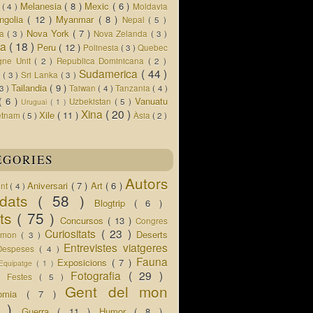
Melanesia
( 8 )
Mexic
( 6 )
s
( 4 )
Moldavia
ngolia
( 12 )
Myanmar
( 8 )
Nepal
( 5 )
Nova York
( 7 )
ua
( 3 )
Nova Zelanda
( 3 )
ia
( 18 )
Peru
( 12 )
Polinesia
( 3 )
Quebec
gne Unit
( 2 )
Republica Dominicana
( 2 )
Sudamerica
( 44 )
r
( 3 )
Sri Lanka
( 3 )
Tailandia
( 9 )
 3 )
Taiwan
( 4 )
Tanzania
( 4 )
( 6 )
Vanuatu
Uzbekistan
( 5 )
Uruguai
( 1 )
Xina
( 20 )
Xile
( 11 )
etnam
( 5 )
Àsia
( 2 )
EGORIES
Autors
Aniversari
( 7 )
Art
( 6 )
ent
( 4 )
idats
( 58 )
Blogtrip
( 6 )
ats
( 75 )
Concursos
( 13 )
Congres
Curiositats
( 23 )
Deserts
l mon
( 3 )
Entrevistes viatgeres
Despeses
( 4 )
Fauna
Exposicions
( 7 )
Equipatge
( 1 )
 )
Fotografia
( 29 )
Festes
( 5 )
Gent del mon
nomia
( 7 )
5 )
Guerra
( 11 )
Humor
( 8 )