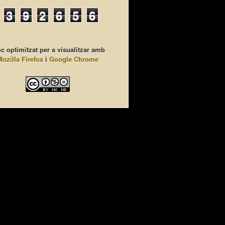
3
9
2
6
5
6
c optimitzat per a visualitzar amb
Mozilla Firefox
i
Google Chrome