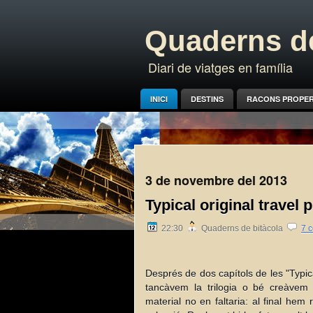
Quaderns de
Diari de viatges en família
INICI
DESTINS
RACONS PROPE
3 de novembre del 2013
Typical original travel p
22:30
Quaderns de bitàcola
7 
Després de dos capítols de les "Typic
tancàvem la trilogia o bé creàvem
material no en faltaria: al final hem 