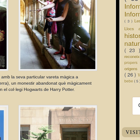
Info
Infor
Le
( 3 )
Llocs 
hist
natu
( 23
recone
propers
origen
( 26 )
T
 amb la seva particular vareta màgica a
bebe
( 5
erra), un monestir abandonat què màgicament
n el col·legi Hogwarts de Harry Potter.
VISI