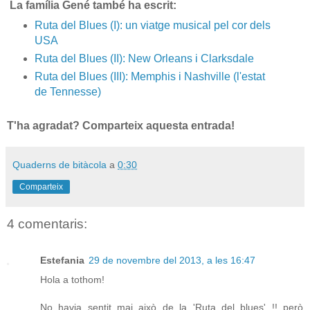
La família Gené també ha escrit:
Ruta del Blues (I): un viatge musical pel cor dels
USA
Ruta del Blues (II): New Orleans i Clarksdale
Ruta del Blues (III): Memphis i Nashville (l'estat
de Tennesse)
T'ha agradat? Comparteix aquesta entrada!
Quaderns de bitàcola
a
0:30
Comparteix
4 comentaris:
Estefania
29 de novembre del 2013, a les 16:47
Hola a tothom!
No havia sentit mai això de la 'Ruta del blues' !! però