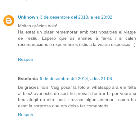
Unknown
3 de desembre del 2013, a les 20:02
Moltes gràcies nois!
Ha estat un plaer rememorar amb tots vosaltres el viatge
de l'estiu. Espero que us animeu a fer-la i si calen
recomanacions o experiencies estic a la vostra disposició. :)
Respon
Estefania
6 de desembre del 2013, a les 21:06
Be gracies nois! Vaig posar la foto al whatsapp ara em falta
al bloc! avui estic de sort he provat d'entrar-hi per veure si
heu afegit un altre post i revisar algun anterior i quina ha
estat la sorpresa que em deixa fer comentaris....
Respon