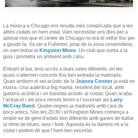
La música a Chicago ens resulta més complicada que a les
altres ciutats on hem estat. Vam necessitar uns dies per a
adonar-nos que el centre de Chicago no era el millor lloc per
a gaudir-la. Va ser a Fullerton, prop de la zona universitària,
on vam trobar el
Kingston Mines
. Un club que sortia a la
guia i prometia un ambient amb caliu.
Entrant al bar, tens accés a dues sales diferents, en les
quals s’alternen concerts fins ben entrada la matinada.
Quan arribem el set acústic de la
Joanna Connor
ja està en
marxa. Una autèntica big mama, resident del local, amb
guitarra acústica i un baixista acústic al costat. Quan acaba
l’actuació i als pocs minuts tenim a l’escenari als
Larry
McCray Band
. Quatre negres ja madurets amb cara de
pocs amics. Són les 20.30 i el Kingston Mines comença a
omplir-se de gent d’edats ben diferents amb ganes de ballar
al ritme de blues, soul i funk. Aquesta és la darrera nit a la
ciutat i podem dir que l’hem ben encertat.