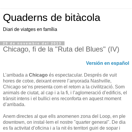
Quaderns de bitàcola
Diari de viatges en família
29 de novembre del 2013
Chicago, fi de la "Ruta del Blues" (IV)
Versión en español
L’arribada a
Chicago
és espectacular. Després de vuit
hores de cotxe, deixant enrere l’anyorada Nashville,
Chicago se’ns presenta com el retorn a la civilització. Som
animals de ciutat, al cap i a la fi, i l’aglomeració d’edificis, el
trànsit intens i el bullici ens reconforta en aquest moment
d’arribada.
Anem directes al que ells anomenen zona del Loop, en ple
downtown, on instal·lem el nostre "quarter general". De dia
es fa activitat d’oficina i a la nit és territori guiri de sopar i