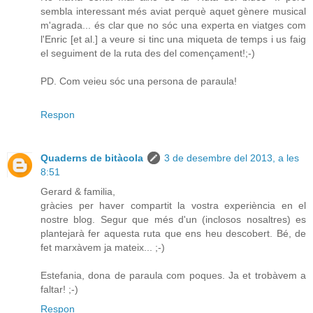
sembla interessant més aviat perquè aquet gènere musical
m'agrada... és clar que no sóc una experta en viatges com
l'Enric [et al.] a veure si tinc una miqueta de temps i us faig
el seguiment de la ruta des del començament!;-)
PD. Com veieu sóc una persona de paraula!
Respon
Quaderns de bitàcola
3 de desembre del 2013, a les
8:51
Gerard & familia,
gràcies per haver compartit la vostra experiència en el
nostre blog. Segur que més d'un (inclosos nosaltres) es
plantejarà fer aquesta ruta que ens heu descobert. Bé, de
fet marxàvem ja mateix... ;-)
Estefania, dona de paraula com poques. Ja et trobàvem a
faltar! ;-)
Respon