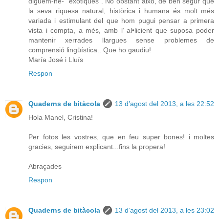
diguem-ne- “exòtiques”. No obstant això, de ben segur que
la seva riquesa natural, històrica i humana és molt més
variada i estimulant del que hom pugui pensar a primera
vista i compta, a més, amb l’ al•licient que suposa poder
mantenir xerrades llargues sense problemes de
comprensió lingüística.. Que ho gaudiu!
María José i Lluís
Respon
Quaderns de bitàcola
13 d’agost del 2013, a les 22:52
Hola Manel, Cristina!
Per fotos les vostres, que en feu super bones! i moltes
gracies, seguirem explicant...fins la propera!
Abraçades
Respon
Quaderns de bitàcola
13 d’agost del 2013, a les 23:02