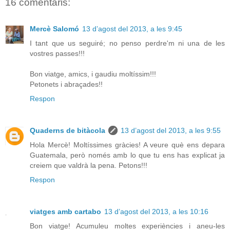
16 comentaris:
Mercè Salomó
13 d’agost del 2013, a les 9:45
I tant que us seguiré; no penso perdre'm ni una de les
vostres passes!!!
Bon viatge, amics, i gaudiu moltíssim!!!
Petonets i abraçades!!
Respon
Quaderns de bitàcola
13 d’agost del 2013, a les 9:55
Hola Mercè! Moltíssimes gràcies! A veure què ens depara
Guatemala, però només amb lo que tu ens has explicat ja
creiem que valdrà la pena. Petons!!!
Respon
viatges amb cartabo
13 d’agost del 2013, a les 10:16
Bon viatge! Acumuleu moltes experiències i aneu-les