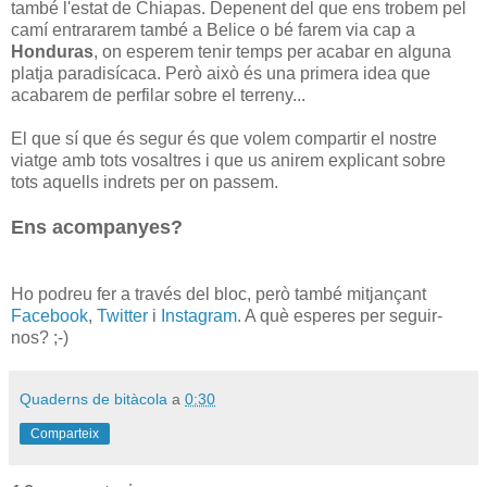
també l'estat de Chiapas. Depenent del que ens trobem pel
camí entrararem també a Belice o bé farem via cap a
Honduras
, on esperem tenir temps per acabar en alguna
platja paradisícaca. Però això és una primera idea que
acabarem de perfilar sobre el terreny...
El que sí que és segur és que volem compartir el nostre
viatge amb tots vosaltres i que us anirem explicant sobre
tots aquells indrets per on passem.
Ens acompanyes?
Ho podreu fer a través del bloc, però també mitjançant
Facebook
,
Twitter
i
Instagram
. A què esperes per seguir-
nos? ;-)
Quaderns de bitàcola
a
0:30
Comparteix