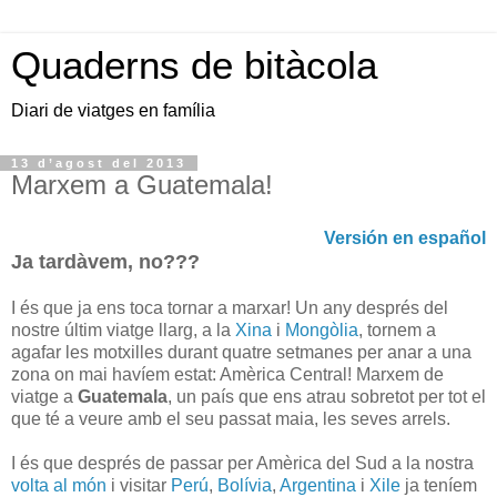
Quaderns de bitàcola
Diari de viatges en família
13 d’agost del 2013
Marxem a Guatemala!
Versión en español
Ja tardàvem, no???
I és que ja ens toca tornar a marxar! Un any després del
nostre últim viatge llarg, a la
Xina
i
Mongòlia
, tornem a
agafar les motxilles durant quatre setmanes per anar a una
zona on mai havíem estat: Amèrica Central! Marxem de
viatge a
Guatemala
, un país que ens atrau sobretot per tot el
que té a veure amb el seu passat maia, les seves arrels.
I és que després de passar per Amèrica del Sud a la nostra
volta al món
i visitar
Perú
,
Bolívia
,
Argentina
i
Xile
ja teníem