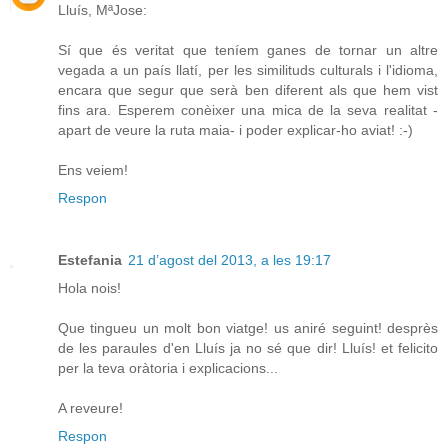
Lluís, MªJose:
Sí que és veritat que teníem ganes de tornar un altre
vegada a un país llatí, per les similituds culturals i l'idioma,
encara que segur que serà ben diferent als que hem vist
fins ara. Esperem conèixer una mica de la seva realitat -
apart de veure la ruta maia- i poder explicar-ho aviat! :-)
Ens veiem!
Respon
Estefania
21 d’agost del 2013, a les 19:17
Hola nois!
Que tingueu un molt bon viatge! us aniré seguint! desprès
de les paraules d'en Lluís ja no sé que dir! Lluís! et felicito
per la teva oràtoria i explicacions...
A reveure!
Respon