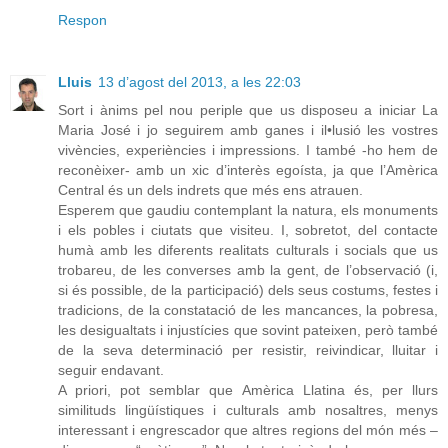
Respon
Lluis
13 d’agost del 2013, a les 22:03
Sort i ànims pel nou periple que us disposeu a iniciar La
Maria José i jo seguirem amb ganes i il•lusió les vostres
vivències, experiències i impressions. I també -ho hem de
reconèixer- amb un xic d’interès egoísta, ja que l’Amèrica
Central és un dels indrets que més ens atrauen.
Esperem que gaudiu contemplant la natura, els monuments
i els pobles i ciutats que visiteu. I, sobretot, del contacte
humà amb les diferents realitats culturals i socials que us
trobareu, de les converses amb la gent, de l’observació (i,
si és possible, de la participació) dels seus costums, festes i
tradicions, de la constatació de les mancances, la pobresa,
les desigualtats i injustícies que sovint pateixen, però també
de la seva determinació per resistir, reivindicar, lluitar i
seguir endavant.
A priori, pot semblar que Amèrica Llatina és, per llurs
similituds lingüístiques i culturals amb nosaltres, menys
interessant i engrescador que altres regions del món més –