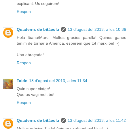
explicant. Us seguirem!
Respon
Quaderns de bitàcola
13 d’agost del 2013, a les 10:36
Hola Ibana/Marc! Moltes gràcies parella! Quines ganes
tenim de tornar a América, esperem que tot marxi bé! ;-)
Una abraçada!
Respon
Taide
13 d’agost del 2013, a les 11:34
Quin super viatge!
Que us vagi molt bé!
Respon
Quaderns de bitàcola
13 d’agost del 2013, a les 11:42
Moltes gràcies Taide! Anirem explicant pel bloc! ;-)