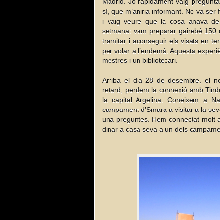
Madrid. Jo ràpidament vaig pregunta
sí, que m’aniria informant. No va ser 
i vaig veure que la cosa anava de 
setmana: vam preparar gairebé 150 qu
tramitar i aconseguir els visats en 
per volar a l’endemà. Aquesta experièn
mestres i un bibliotecari.
Arriba el dia 28 de desembre, el n
retard, perdem la connexió amb Tindou
la capital Argelina. Coneixem a N
campament d’Smara a visitar a la seva 
una preguntes. Hem connectat molt am
dinar a casa seva a un dels campame