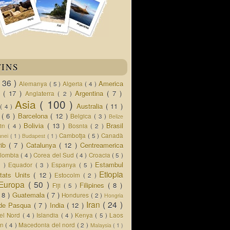
TINS
( 36 )
America
Alemanya
( 5 )
Algeria
( 4 )
d
( 17 )
Argentina
( 7 )
Anglaterra
( 2 )
Asia
( 100 )
Australia
( 11 )
a
( 4 )
s
( 6 )
Barcelona
( 12 )
Belgica
( 3 )
Belize
Bolivia
( 13 )
Brasil
lin
( 4 )
Bosnia
( 2 )
Cambotja
( 5 )
Canadà
unei
( 1 )
Budapest
( 1 )
rib
( 7 )
Catalunya
( 12 )
Centreamerica
lombia
( 4 )
Corea del Sud
( 4 )
Croacia
( 5 )
Estambul
5 )
Equador
( 3 )
Espanya
( 5 )
Etiopia
tats Units
( 12 )
Estocolm
( 2 )
Europa
( 50 )
Filipines
( 8 )
Fiji
( 5 )
( 8 )
Guatemala
( 7 )
Hondures
( 2 )
Hongria
Iran
( 24 )
a de Pasqua
( 7 )
India
( 12 )
del Nord
( 4 )
Islandia
( 4 )
Kenya
( 5 )
Laos
an
( 4 )
Macedonia del nord
( 2 )
Malaysia
( 1 )