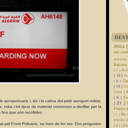
DES
Africa
del nor
Armeni
Balcan
Ber
( 1 )
( 10 )
Br
Ca
( 5 )
( 13 )
Co
Cuba
( 
( 6 )
Es
aeroportuaris i, tot i la calma del petit aeroport militar,
( 21 )
 roba i tot tipus de material comencen a desfilar per la
França
fins que són recollides.
Ill
( 1 )
Irlanda 
tzat pel Front Polisario, no hem de fer res. Ens pregunten
( 2 )
Lib