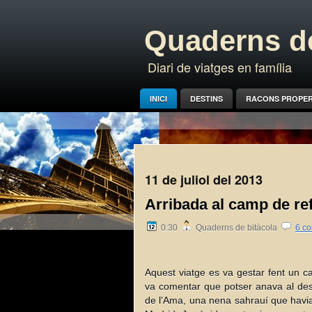
Quaderns de
Diari de viatges en família
INICI
DESTINS
RACONS PROPE
11 de juliol del 2013
Arribada al camp de re
0:30
Quaderns de bitàcola
6 co
Aquest viatge es va gestar fent un 
va comentar que potser anava al des
de l’Ama, una nena sahrauí que havia