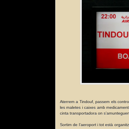
Aterrem a Tindouf, passem els controls 
les maletes i caixes amb medicaments,
cinta transportadora on s’amunteguen 
Sortim de l’aeroport i tot està organi