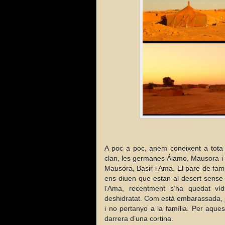
A poc a poc, anem coneixent a tota l
clan, les germanes Álamo, Mausora i 
Mausora, Basir i Ama. El pare de fam
ens diuen que estan al desert sense
l’Ama, recentment s’ha quedat ví
deshidratat. Com està embarassada, jo
i no pertanyo a la família. Per aqu
darrera d’una cortina.