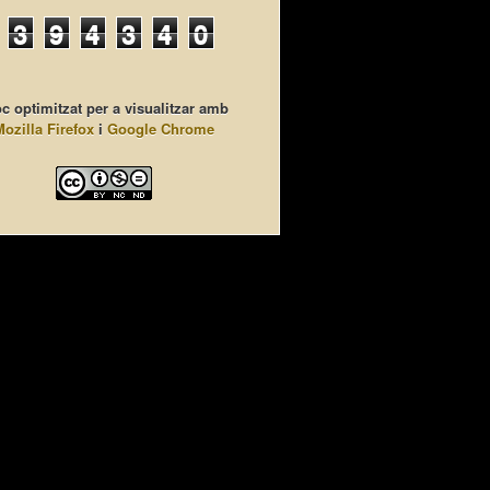
3
9
4
3
4
0
c optimitzat per a visualitzar amb
Mozilla Firefox
i
Google Chrome