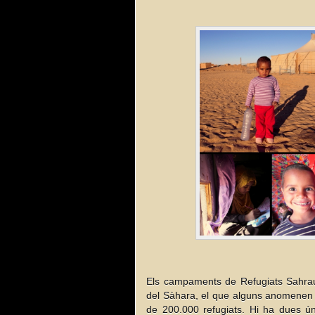
Els campaments de Refugiats Sahrauí
del Sàhara, el que alguns anomenen “e
de 200.000 refugiats. Hi ha dues úni