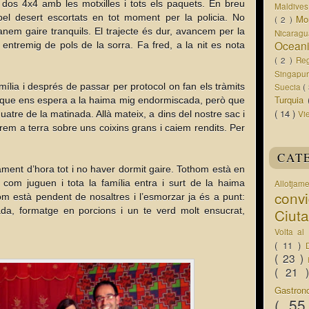
s 4x4 amb les motxilles i tots els paquets. En breu
Maldive
l desert escortats en tot moment per la policia. No
Mo
( 2 )
em gaire tranquils. El trajecte és dur, avancem per la
Nicarag
Ocean
entremig de pols de la sorra. Fa fred, a la nit es nota
( 2 )
Re
Singapu
ília i després de passar per protocol on fan els tràmits
Suecia
(
Turquia
que ens espera a la haima mig endormiscada, però que
( 14 )
atre de la matinada. Allà mateix, a dins del nostre sac i
Vi
em a terra sobre uns coixins grans i caiem rendits. Per
CAT
vament d’hora tot i no haver dormit gaire. Tothom està en
com juguen i tota la família entra i surt de la haima
Allotjam
conv
m està pendent de nosaltres i l’esmorzar ja és a punt:
da, formatge en porcions i un te verd molt ensucrat,
Ciut
Volta a
( 11 )
( 23 )
( 21
Gastro
( 5