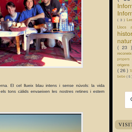
Info
Infor
Le
( 3 )
Llocs 
hist
natu
( 23
recone
propers
origen
( 26 )
T
bebe
( 5
erna. El cel llueix blau intens i sense núvols: la vida
els tons càlids envaeixen les nostres retines i estem
VISI