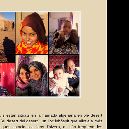
s estan situats en la hamada algeriana en ple desert
l desert del desert”, un lloc inhòspit que allotja a més
ques estacions a l'any: l’hivern, on són freqüents les