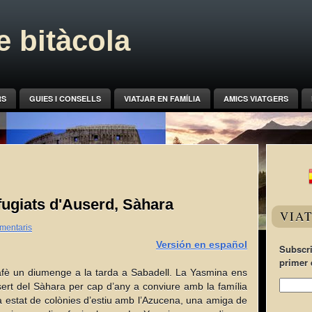
 bitàcola
RS
GUIES I CONSELLS
VIATJAR EN FAMÍLIA
AMICS VIATGERS
fugiats d'Auserd, Sàhara
VIA
mentaris
Versión en español
Subscri
primer 
cafè un diumenge a la tarda a Sabadell. La Yasmina ens
ert del Sàhara per cap d’any a conviure amb la família
 estat de colònies d’estiu amb l’Azucena, una amiga de