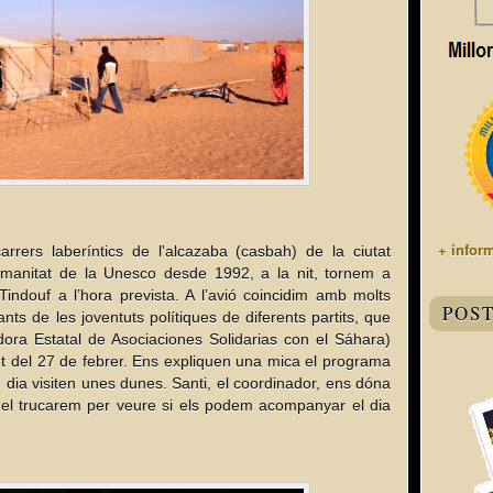
+ infor
arrers laberíntics de l'alcazaba (casbah) de la ciutat
umanitat de la Unesco desde 1992, a la nit, tornem a
 Tindouf a l’hora prevista. A l’avió coincidim amb molts
POS
nts de les joventuts polítiques de diferents partits, que
ora Estatal de Asociaciones Solidarias con el Sáhara)
t del 27 de febrer. Ens expliquen una mica el programa
un dia visiten unes dunes. Santi, el coordinador, ens dóna
e el trucarem per veure si els podem acompanyar el dia