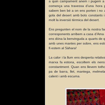
a quin campament anem i pugem a do
comença una travessa d’una hora pe
sabem ben bé a on ens porten i no an
gola del desert amb bots constants i 
molt la inversió tèrmica del desert.
Ens pregunten el nom de la nostra fam
corresponents arribem a casa d’Ama 
ens dóna la benvinguda a quarts de qu
amb unes mantes per sobre, ens estir
fi estem al Sàhara!
La calor i la llum ens desperta relati
marxa fa estona, escoltem els nens 
constantment. Quan ens llevem totho
pa de barra, llet, mantega, melmela
calent i amb escuma.