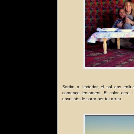
Sortim a l’exterior, el sol ens enllu
comença lentament. El color ocre i 
envoltats de sorra per tot arreu.