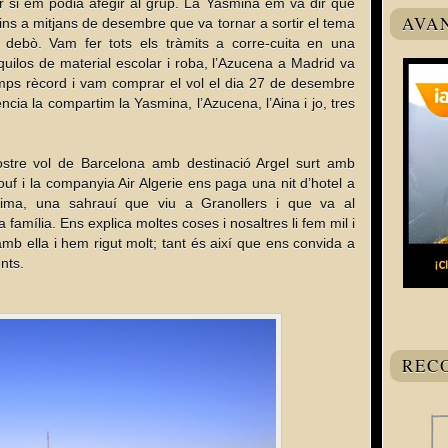
r si em podia afegir al grup. La Yasmina em va dir que
AVA
fins a mitjans de desembre que va tornar a sortir el tema
debò. Vam fer tots els tràmits a corre-cuita en una
ilos de material escolar i roba, l’Azucena a Madrid va
temps rècord i vam comprar el vol el dia 27 de desembre
cia la compartim la Yasmina, l’Azucena, l’Aina i jo, tres
ostre vol de Barcelona amb destinació Argel surt amb
f i la companyia Air Algerie ens paga una nit d’hotel a
aima, una sahrauí que viu a Granollers i que va al
família. Ens explica moltes coses i nosaltres li fem mil i
b ella i hem rigut molt; tant és així que ens convida a
nts.
REC