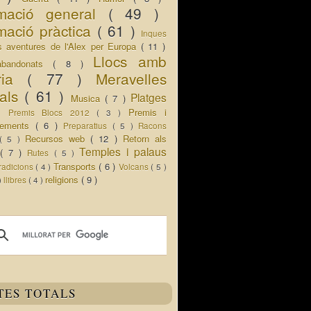
rmació general
( 49 )
mació pràctica
( 61 )
Inques
s aventures de l'Alex per Europa
( 11 )
Llocs amb
abandonats
( 8 )
oria
( 77 )
Meravelles
rals
( 61 )
Platges
Musica
( 7 )
 )
Premis i
Premis Blocs 2012
( 3 )
ixements
( 6 )
Preparatius
( 5 )
Racons
Recursos web
( 12 )
Retorn als
( 5 )
Temples i palaus
s
( 7 )
Rutes
( 5 )
Transports
( 6 )
radicions
( 4 )
Volcans
( 5 )
religions
( 9 )
 )
llibres
( 4 )
TES TOTALS