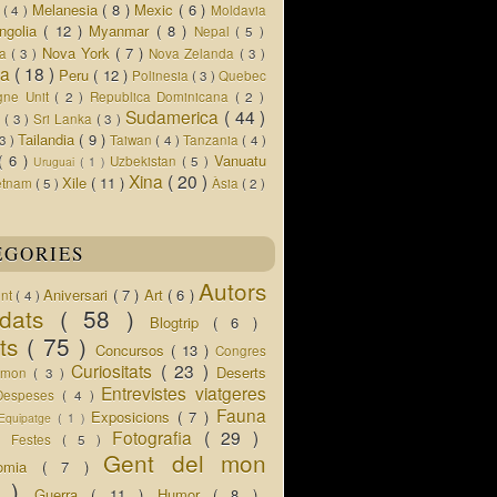
Melanesia
( 8 )
Mexic
( 6 )
s
( 4 )
Moldavia
ngolia
( 12 )
Myanmar
( 8 )
Nepal
( 5 )
Nova York
( 7 )
ua
( 3 )
Nova Zelanda
( 3 )
ia
( 18 )
Peru
( 12 )
Polinesia
( 3 )
Quebec
gne Unit
( 2 )
Republica Dominicana
( 2 )
Sudamerica
( 44 )
r
( 3 )
Sri Lanka
( 3 )
Tailandia
( 9 )
 3 )
Taiwan
( 4 )
Tanzania
( 4 )
( 6 )
Vanuatu
Uzbekistan
( 5 )
Uruguai
( 1 )
Xina
( 20 )
Xile
( 11 )
etnam
( 5 )
Àsia
( 2 )
EGORIES
Autors
Aniversari
( 7 )
Art
( 6 )
ent
( 4 )
idats
( 58 )
Blogtrip
( 6 )
ats
( 75 )
Concursos
( 13 )
Congres
Curiositats
( 23 )
Deserts
l mon
( 3 )
Entrevistes viatgeres
Despeses
( 4 )
Fauna
Exposicions
( 7 )
Equipatge
( 1 )
 )
Fotografia
( 29 )
Festes
( 5 )
Gent del mon
nomia
( 7 )
5 )
Guerra
( 11 )
Humor
( 8 )