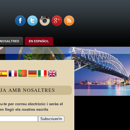
NOSALTRES
EN ESPAÑOL
TJA AMB NOSALTRES
u-te per correu electrònic i seràs el
en llegir els nostres escrits