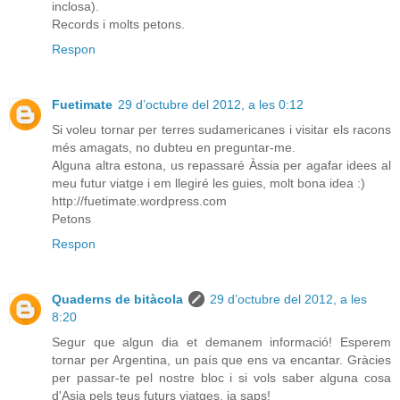
inclosa).
Records i molts petons.
Respon
Fuetimate
29 d’octubre del 2012, a les 0:12
Si voleu tornar per terres sudamericanes i visitar els racons
més amagats, no dubteu en preguntar-me.
Alguna altra estona, us repassaré Àssia per agafar idees al
meu futur viatge i em llegiré les guies, molt bona idea :)
http://fuetimate.wordpress.com
Petons
Respon
Quaderns de bitàcola
29 d’octubre del 2012, a les
8:20
Segur que algun dia et demanem informació! Esperem
tornar per Argentina, un país que ens va encantar. Gràcies
per passar-te pel nostre bloc i si vols saber alguna cosa
d'Asia pels teus futurs viatges, ja saps!