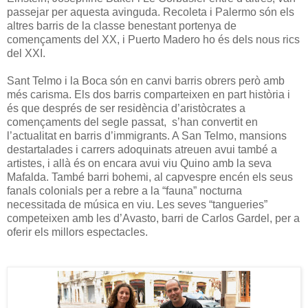
passejar per aquesta avinguda. Recoleta i Palermo són els
altres barris de la classe benestant portenya de
començaments del XX, i Puerto Madero ho és dels nous rics
del XXI.
Sant Telmo i la Boca són en canvi barris obrers però amb
més carisma. Els dos barris comparteixen en part història i
és que després de ser residència d’aristòcrates a
començaments del segle passat, s’han convertit en
l’actualitat en barris d’immigrants. A San Telmo, mansions
destartalades i carrers adoquinats atreuen avui també a
artistes, i allà és on encara avui viu Quino amb la seva
Mafalda. També barri bohemi, al capvespre encén els seus
fanals colonials per a rebre a la “fauna” nocturna
necessitada de música en viu. Les seves “tangueries”
competeixen amb les d’Avasto, barri de Carlos Gardel, per a
oferir els millors espectacles.