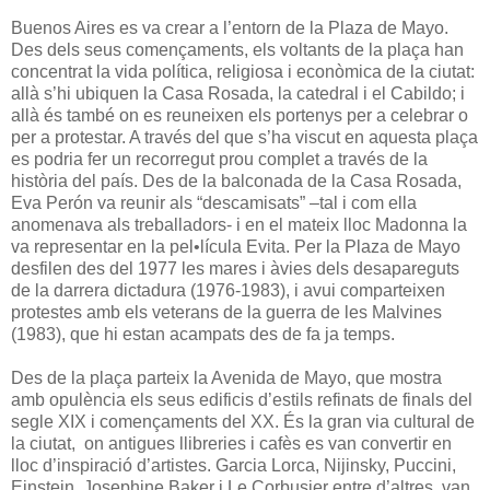
Buenos Aires es va crear a l’entorn de la Plaza de Mayo.
Des dels seus començaments, els voltants de la plaça han
concentrat la vida política, religiosa i econòmica de la ciutat:
allà s’hi ubiquen la Casa Rosada, la catedral i el Cabildo; i
allà és també on es reuneixen els portenys per a celebrar o
per a protestar. A través del que s’ha viscut en aquesta plaça
es podria fer un recorregut prou complet a través de la
història del país. Des de la balconada de la Casa Rosada,
Eva Perón va reunir als “descamisats” –tal i com ella
anomenava als treballadors- i en el mateix lloc Madonna la
va representar en la pel•lícula Evita. Per la Plaza de Mayo
desfilen des del 1977 les mares i àvies dels desapareguts
de la darrera dictadura (1976-1983), i avui comparteixen
protestes amb els veterans de la guerra de les Malvines
(1983), que hi estan acampats des de fa ja temps.
Des de la plaça parteix la Avenida de Mayo, que mostra
amb opulència els seus edificis d’estils refinats de finals del
segle XIX i començaments del XX. És la gran via cultural de
la ciutat, on antigues llibreries i cafès es van convertir en
lloc d’inspiració d’artistes. Garcia Lorca, Nijinsky, Puccini,
Einstein, Josephine Baker i Le Corbusier entre d’altres, van