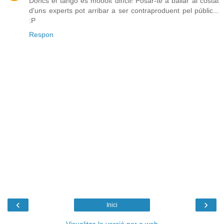
Doncs el tango és mooolt difícil! Posar-te a ballar al costat
d'uns experts pot arribar a ser contraproduent pel públic...
:P
Respon
‹
›
Inici
Visualitza la versió per a web