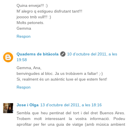
Quina enveja!!! :)
M´alegro q estigueu disfrutant tant!!!
jooooo tmb vull!!! :)
Molts petonets.
Gemma
Respon
Quaderns de bitàcola
10 d’octubre del 2011, a les
19:58
Gemma, Ana,
benvingudes al bloc. Ja us trobàvem a faltar! ;-)
Si, realment és un autèntic luxe el que estem fent!
Respon
Jose i Olga
13 d’octubre del 2011, a les 18:16
Sembla que heu pentinat del tort i del dret Buenos Aires.
Trobem molt interessant la vostra informació. Podeu
aprofitar per fer una guia de viatge (amb música ambient