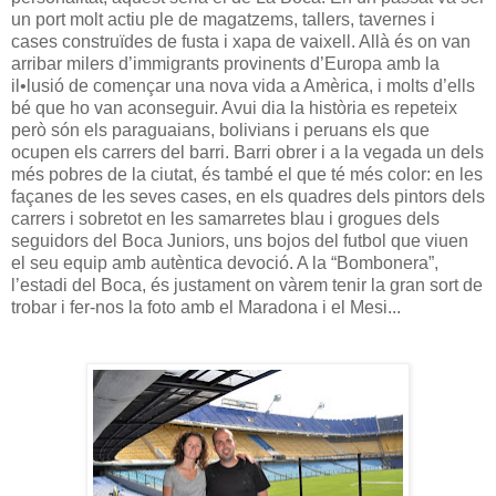
un port molt actiu ple de magatzems, tallers, tavernes i
cases construïdes de fusta i xapa de vaixell. Allà és on van
arribar milers d’immigrants provinents d’Europa amb la
il•lusió de començar una nova vida a Amèrica, i molts d’ells
bé que ho van aconseguir. Avui dia la història es repeteix
però són els paraguaians, bolivians i peruans els que
ocupen els carrers del barri. Barri obrer i a la vegada un dels
més pobres de la ciutat, és també el que té més color: en les
façanes de les seves cases, en els quadres dels pintors dels
carrers i sobretot en les samarretes blau i grogues dels
seguidors del Boca Juniors, uns bojos del futbol que viuen
el seu equip amb autèntica devoció. A la “Bombonera”,
l’estadi del Boca, és justament on vàrem tenir la gran sort de
trobar i fer-nos la foto amb el Maradona i el Mesi...