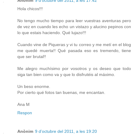
Anònim
9 d’octubre del 2011, a les 17:42
Hola chicos!!!
No tengo mucho tiempo para leer vuestras aventuras pero
de vez en cuando les echo un vistazo y alucino pepinos con
lo que estais haciendo. Qué lujazo!!!
Cuando vine de Piqueras y vi tu correo y me metí en el blog
me quedé muerta!! Qué pasada eso es tremendo, tiene
que ser brutal!!
Me alegro muchísimo por vosotros y os deseo que todo
siga tan bien como va y que lo disfrutéis al máximo.
Un beso enorme.
Por cierto qué fotos tan buenas, me encantan.
Ana M
Respon
Anònim
9 d’octubre del 2011, a les 19:20