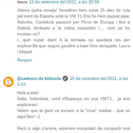
laura
12 de setembre del 2011, a les 20:58
Ostres quina enveja! Nosaltres hem estat 15 dies de ruta
pel nord de España amb la VW T1.Ens ho hem passat pipa:
Asturies, Cantabria passant per Picos de Europa i fins a
Galicia. Arribada a la rutina conectem i,... com us ho
munteu no?
i....quin super diari! A la tornada no quedarà res per
explicar.Bé que seguiu gaudint a tope.Una abraçada. Laura
i Miquel
Respon
Quaderns de bitàcola
15 de setembre del 2011, a les
5:03
Hola a tots!
Índia, Indonèsia, nord d'Espanya en una VWT1... ja ens
explicareu!
Veiem que la gent va tornant a la "crua" realitat... que us
sigui lleu! ;-)
Però si algú s'anima, estaríem encantats de compartir una