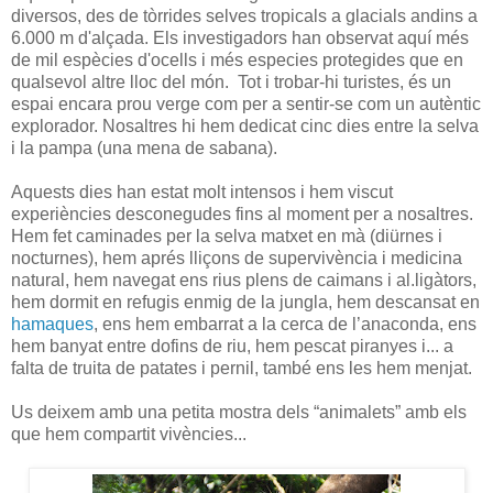
diversos, des de tòrrides selves tropicals a glacials andins a
6.000 m d'alçada. Els investigadors han observat aquí més
de mil espècies d'ocells i més especies protegides que en
qualsevol altre lloc del món. Tot i trobar-hi turistes, és un
espai encara prou verge com per a sentir-se com un autèntic
explorador. Nosaltres hi hem dedicat cinc dies entre la selva
i la pampa (una mena de sabana).
Aquests dies han estat molt intensos i hem viscut
experiències desconegudes fins al moment per a nosaltres.
Hem fet caminades per la selva matxet en mà (diürnes i
nocturnes), hem aprés lliçons de supervivència i medicina
natural, hem navegat ens rius plens de caimans i al.ligàtors,
hem dormit en refugis enmig de la jungla, hem descansat en
hamaques
, ens hem embarrat a la cerca de l’anaconda, ens
hem banyat entre dofins de riu, hem pescat piranyes i... a
falta de truita de patates i pernil, també ens les hem menjat.
Us deixem amb una petita mostra dels “animalets” amb els
que hem compartit vivències...