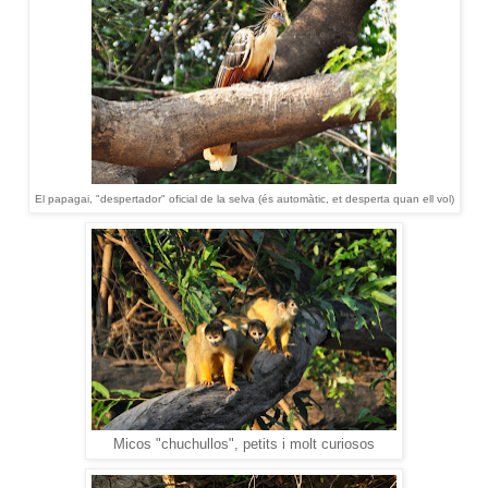
El papagai, "despertador" oficial de la selva (és automàtic, et desperta quan ell vol)
Micos "chuchullos", petits i molt curiosos