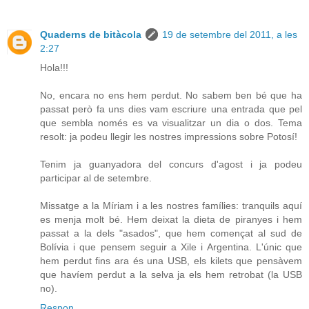
Quaderns de bitàcola
19 de setembre del 2011, a les
2:27
Hola!!!
No, encara no ens hem perdut. No sabem ben bé que ha
passat però fa uns dies vam escriure una entrada que pel
que sembla només es va visualitzar un dia o dos. Tema
resolt: ja podeu llegir les nostres impressions sobre Potosí!
Tenim ja guanyadora del concurs d'agost i ja podeu
participar al de setembre.
Missatge a la Míriam i a les nostres famílies: tranquils aquí
es menja molt bé. Hem deixat la dieta de piranyes i hem
passat a la dels "asados", que hem començat al sud de
Bolívia i que pensem seguir a Xile i Argentina. L'únic que
hem perdut fins ara és una USB, els kilets que pensàvem
que havíem perdut a la selva ja els hem retrobat (la USB
no).
Respon