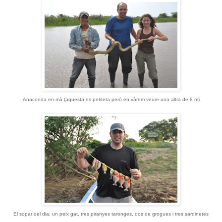
Anaconda en mà (aquesta es petiteta però en vàrem veure una altra de 8 m)
El sopar del dia: un peix gat, tres piranyes taronges, dos de grogues i tres sardinetes