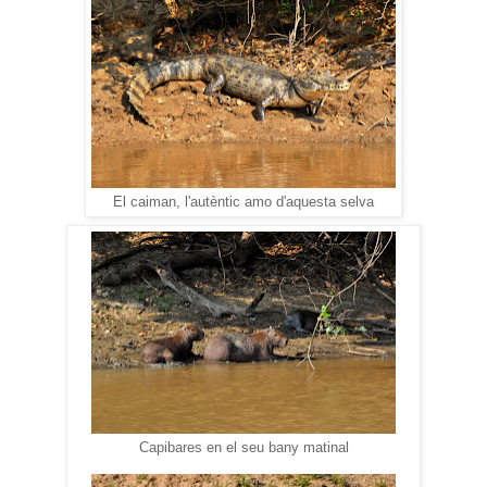
El caiman, l'autèntic amo d'aquesta selva
Capibares en el seu bany matinal