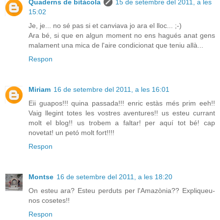
Quaderns de bitàcola
15 de setembre del 2011, a les
15:02
Je, je... no sé pas si et canviava jo ara el lloc... ;-)
Ara bé, si que en algun moment no ens hagués anat gens
malament una mica de l'aire condicionat que teniu allà...
Respon
Miriam
16 de setembre del 2011, a les 16:01
Eii guapos!!! quina passada!!! enric estàs més prim eeh!!
Vaig llegint totes les vostres aventures!! us esteu currant
molt el blog!! us trobem a faltar! per aquí tot bé! cap
novetat! un petó molt fort!!!!
Respon
Montse
16 de setembre del 2011, a les 18:20
On esteu ara? Esteu perduts per l'Amazònia?? Expliqueu-
nos cosetes!!
Respon