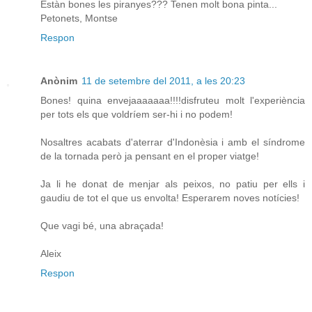
Estàn bones les piranyes??? Tenen molt bona pinta...
Petonets, Montse
Respon
Anònim
11 de setembre del 2011, a les 20:23
Bones! quina envejaaaaaaa!!!!disfruteu molt l'experiència
per tots els que voldríem ser-hi i no podem!
Nosaltres acabats d'aterrar d'Indonèsia i amb el síndrome
de la tornada però ja pensant en el proper viatge!
Ja li he donat de menjar als peixos, no patiu per ells i
gaudiu de tot el que us envolta! Esperarem noves notícies!
Que vagi bé, una abraçada!
Aleix
Respon