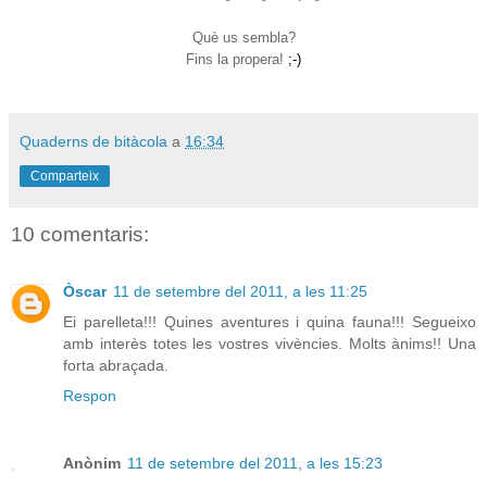
Què us sembla?
Fins la propera!
;-)
Quaderns de bitàcola
a
16:34
Comparteix
10 comentaris:
Òscar
11 de setembre del 2011, a les 11:25
Ei parelleta!!! Quines aventures i quina fauna!!! Segueixo
amb interès totes les vostres vivències. Molts ànims!! Una
forta abraçada.
Respon
Anònim
11 de setembre del 2011, a les 15:23