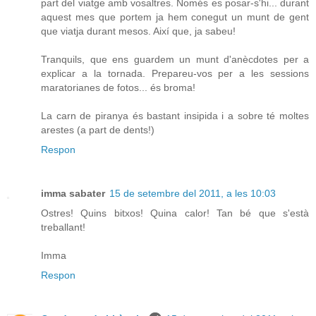
part del viatge amb vosaltres. Només es posar-s'hi... durant
aquest mes que portem ja hem conegut un munt de gent
que viatja durant mesos. Així que, ja sabeu!
Tranquils, que ens guardem un munt d'anècdotes per a
explicar a la tornada. Prepareu-vos per a les sessions
maratorianes de fotos... és broma!
La carn de piranya és bastant insipida i a sobre té moltes
arestes (a part de dents!)
Respon
imma sabater
15 de setembre del 2011, a les 10:03
Ostres! Quins bitxos! Quina calor! Tan bé que s'està
treballant!
Imma
Respon