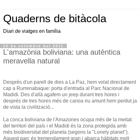
Quaderns de bitàcola
Diari de viatges en família
10 de setembre del 2011
L'amazònia boliviana: una autèntica
meravella natural
Després d'un parell de dies a La Paz, hem volat directament
cap a Rurrenabaque: porta d'entrada al Parc Nacional de
Madidi. Des d'allà agafem un jeep durant tres hores i
després de tres hores més de canoa riu amunt hem perdut ja
de vista la civilització...
La conca boliviana de l'Amazones ocupa més de la meitat
del territori del país i el Madidi és la zona protegida amb
més biodiversitat del planeta (segons la "Lonely planet").
Aquest parc és tremendament gran i abarca hàbitats molt