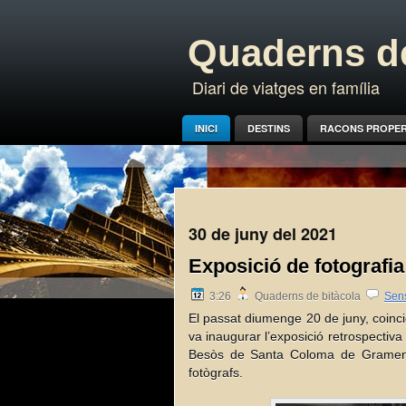
Quaderns de
Diari de viatges en família
INICI
DESTINS
RACONS PROPE
30 de juny del 2021
Exposició de fotografia
3:26
Quaderns de bitàcola
Sen
El passat diumenge 20 de juny, coinci
va inaugurar l’exposició retrospectiva
Besòs de Santa Coloma de Gramenet,
fotògrafs. 