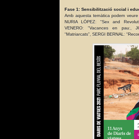
Fase 1: Sensibilització social i e
Amb aquesta temàtica podem veure l
NURIA LÓPEZ: “Sex and Revoluti
VENERO: “Vacances en pau:, JO
“Matriarcats”, SERGI BERNAL: “Record