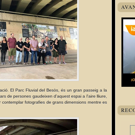
AVA
cació. El Parc Fluvial del Besòs, és un gran passeig a la 
ars de persones gaudeixen d'aquest espai a l'aire lliure, 
er contemplar fotografies de grans dimensions mentre es 
REC