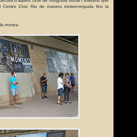
ectiva d'aquest cicle de fotografia social i solidària que 
 Centre Cívic Riu de manera ininterrompuda fins la 
la mostra: