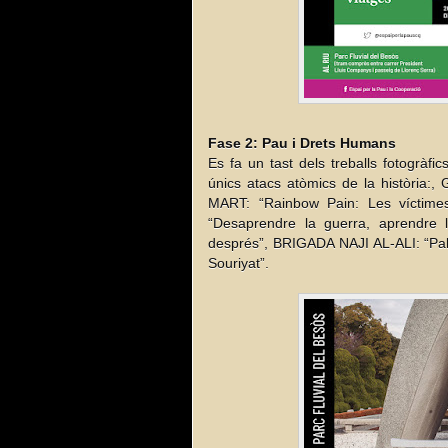
Fase 2: Pau i Drets Humans 
Es fa un tast dels treballs fotogrà
únics atacs atòmics de la història
MART: “Rainbow Pain: Les víctime
“Desaprendre la guerra, aprendr
després”, BRIGADA NAJI AL-ALI: “Pale
Souriyat”.