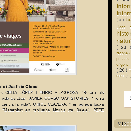
Info
Infor
Le
( 3 )
Llocs 
hist
natu
( 23
recone
propers
origen
( 26 )
T
bebe
( 5
e i Justícia Global 
fies CELIA LÓPEZ I ENRIC VILAGROSA: “Retorn als 
 vida asiàtics”, JAVIER CORSO-OAK STORIES: “Tierra 
canvia la vida”, ORIOL CLAVERA: “Temporada baixa 
 “Maternitat en tshiluuba Nzubu wa Balele”, PEPE 
VISI