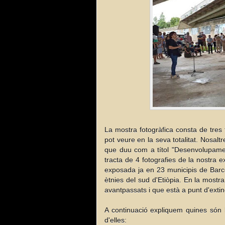
La mostra fotogràfica consta de tres
pot veure en la seva totalitat. Nosaltre
que duu com a títol "Desenvolupament 
tracta de 4 fotografies de la nostra e
exposada ja en 23 municipis de Barcel
ètnies del sud d'Etiòpia. En la mostr
avantpassats i que està a punt d'exting
A continuació expliquem quines són le
d'elles:
