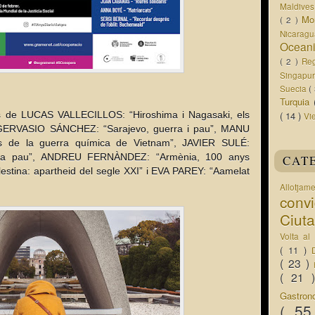
Maldive
Mo
( 2 )
Nicarag
Ocean
( 2 )
Re
Singapu
Suecia
(
Turquia
fics de LUCAS VALLECILLOS: “Hiroshima i Nagasaki, els 
( 14 )
Vi
:, GERVASIO SÁNCHEZ: “Sarajevo, guerra i pau”, MANU 
s de la guerra química de Vietnam”, JAVIER SULÉ: 
e la pau”, ANDREU FERNÀNDEZ: “Armènia, 100 anys 
CAT
stina: apartheid del segle XXI” i EVA PAREY: “Aamelat 
Allotjam
conv
Ciut
Volta a
( 11 )
( 23 )
( 21
Gastro
( 5