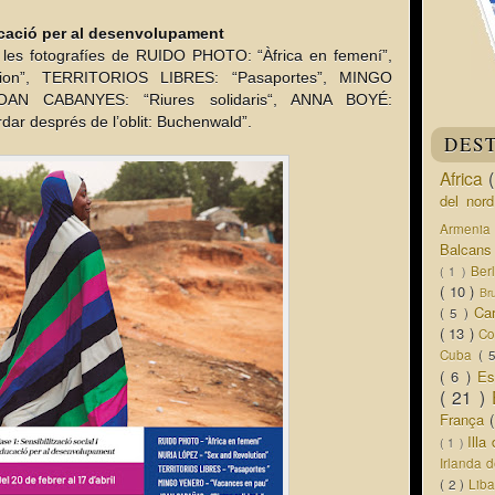
ducació per al desenvolupament 
es fotografíes de RUIDO PHOTO: “Àfrica en femení”, 
on”, TERRITORIOS LIBRES: “Pasaportes”, MINGO 
AN CABANYES: “Riures solidaris“, ANNA BOYÉ: 
ar després de l’oblit: Buchenwald”.
DES
Africa
del nor
Armeni
Balcan
Ber
( 1 )
( 10 )
Br
Ca
( 5 )
( 13 )
Co
Cuba
( 
( 6 )
Es
( 21 )
França
Ill
( 1 )
Irlanda 
( 2 )
Lib