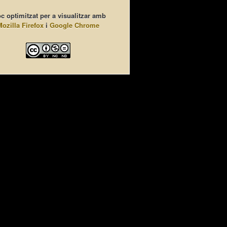
c optimitzat per a visualitzar amb
Mozilla Firefox
i
Google Chrome