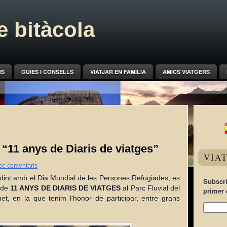
 bitàcola
RS
GUIES I CONSELLS
VIATJAR EN FAMÍLIA
AMICS VIATGERS
 “11 anys de Diaris de viatges”
VIA
se comentaris
dint amb el Dia Mundial de les Persones Refugiades, es 
Subscri
 de 
11 ANYS DE DIARIS DE VIATGES
 al Parc Fluvial del 
primer 
 en la que tenim l'honor de participar, entre grans 