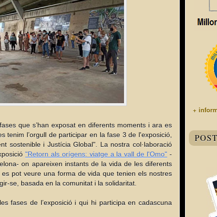
+ infor
 fases que s’han exposat en diferents moments i ara es 
s tenim l’orgull de participar en la fase 3 de l'exposició, 
POS
sostenible i Justícia Global". La nostra col·laboració 
xposició 
"Retorn als orígens: viatge a la vall de l'Omo"
 -
ona- on apareixen instants de la vida de les diferents 
a es pot veure una forma de vida que tenien els nostres 
ir-se, basada en la comunitat i la solidaritat. 
s fases de l’exposició i qui hi participa en cadascuna 