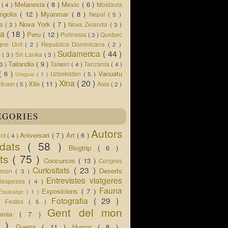
Melanesia
( 8 )
Mexic
( 6 )
s
( 4 )
Moldavia
ngolia
( 12 )
Myanmar
( 8 )
Nepal
( 5 )
Nova York
( 7 )
ua
( 3 )
Nova Zelanda
( 3 )
ia
( 18 )
Peru
( 12 )
Polinesia
( 3 )
Quebec
gne Unit
( 2 )
Republica Dominicana
( 2 )
Sudamerica
( 44 )
r
( 3 )
Sri Lanka
( 3 )
Tailandia
( 9 )
 3 )
Taiwan
( 4 )
Tanzania
( 4 )
( 6 )
Vanuatu
Uzbekistan
( 5 )
Uruguai
( 1 )
Xina
( 20 )
Xile
( 11 )
etnam
( 5 )
Àsia
( 2 )
EGORIES
Autors
Aniversari
( 7 )
Art
( 6 )
ent
( 4 )
idats
( 58 )
Blogtrip
( 6 )
ats
( 75 )
Concursos
( 13 )
Congres
Curiositats
( 23 )
Deserts
l mon
( 3 )
Entrevistes viatgeres
Despeses
( 4 )
Fauna
Exposicions
( 7 )
Equipatge
( 1 )
 )
Fotografia
( 29 )
Festes
( 5 )
Gent del mon
nomia
( 7 )
5 )
Guerra
( 11 )
Humor
( 8 )