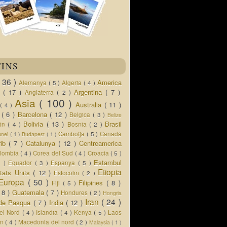
TINS
( 36 )
America
Alemanya
( 5 )
Algeria
( 4 )
d
( 17 )
Argentina
( 7 )
Anglaterra
( 2 )
Asia
( 100 )
Australia
( 11 )
a
( 4 )
s
( 6 )
Barcelona
( 12 )
Belgica
( 3 )
Belize
Bolivia
( 13 )
Brasil
lin
( 4 )
Bosnia
( 2 )
Cambotja
( 5 )
Canadà
unei
( 1 )
Budapest
( 1 )
rib
( 7 )
Catalunya
( 12 )
Centreamerica
lombia
( 4 )
Corea del Sud
( 4 )
Croacia
( 5 )
Estambul
5 )
Equador
( 3 )
Espanya
( 5 )
Etiopia
tats Units
( 12 )
Estocolm
( 2 )
Europa
( 50 )
Filipines
( 8 )
Fiji
( 5 )
( 8 )
Guatemala
( 7 )
Hondures
( 2 )
Hongria
Iran
( 24 )
a de Pasqua
( 7 )
India
( 12 )
del Nord
( 4 )
Islandia
( 4 )
Kenya
( 5 )
Laos
an
( 4 )
Macedonia del nord
( 2 )
Malaysia
( 1 )