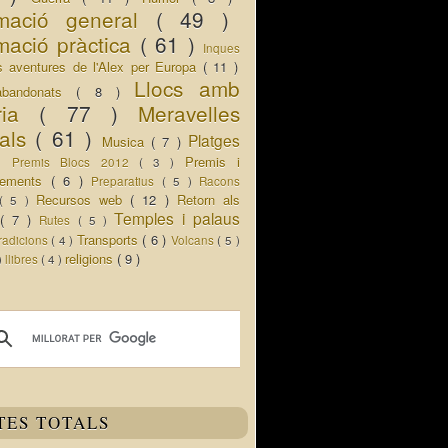
rmació general
( 49 )
mació pràctica
( 61 )
Inques
s aventures de l'Alex per Europa
( 11 )
Llocs amb
abandonats
( 8 )
oria
( 77 )
Meravelles
rals
( 61 )
Platges
Musica
( 7 )
 )
Premis i
Premis Blocs 2012
( 3 )
ixements
( 6 )
Preparatius
( 5 )
Racons
Recursos web
( 12 )
Retorn als
( 5 )
Temples i palaus
s
( 7 )
Rutes
( 5 )
Transports
( 6 )
radicions
( 4 )
Volcans
( 5 )
religions
( 9 )
 )
llibres
( 4 )
TES TOTALS