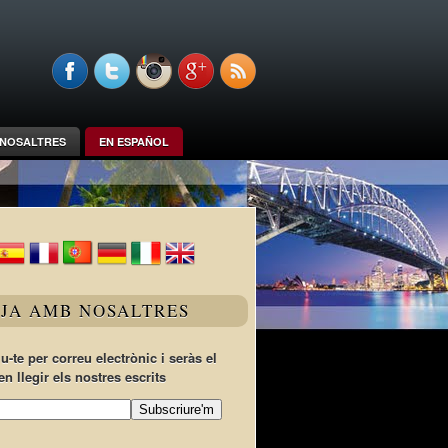
NOSALTRES
EN ESPAÑOL
TJA AMB NOSALTRES
u-te per correu electrònic i seràs el
en llegir els nostres escrits