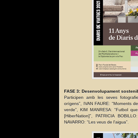
FASE 3: Desenvolupament sostenibl
Participen amb les seves fotogra
orígens”, IVAN FAURE: “Moments de
verde”, KIM MANRESA: “Futbol que 
[HiberNation]”, PATRICIA BOBILLO:
NAVARRO: “Les veus de l'aigua”.