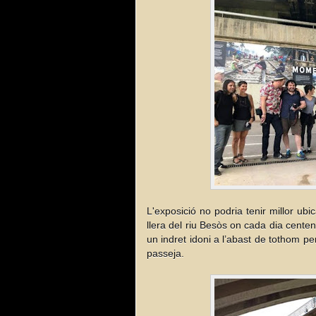
L'exposició no podria tenir millor ubi
llera del riu Besòs on cada dia centen
un indret idoni a l’abast de tothom p
passeja.